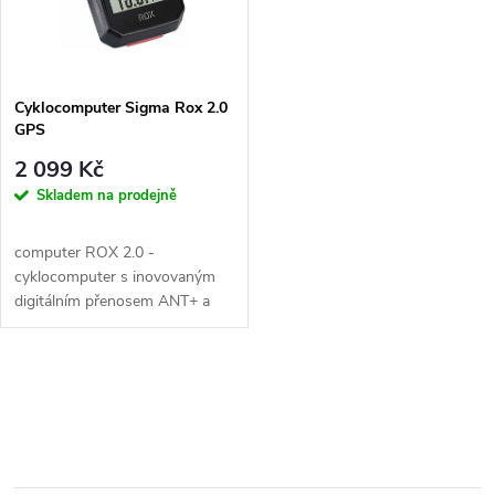
n
i
í
s
p
Cyklocomputer Sigma Rox 2.0
GPS
p
r
2 099 Kč
r
Skladem na prodejně
o
o
computer ROX 2.0 -
d
cyklocomputer s inovovaným
d
digitálním přenosem ANT+ a
propojením s PC a GPS
u
u
O
k
k
v
t
t
l