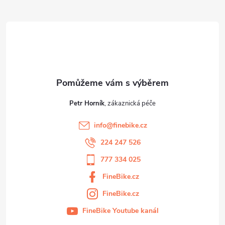
ý
t
p
í
i
s
u
Petr Horník
info
@
finebike.cz
224 247 526
777 334 025
FineBike.cz
FineBike.cz
FineBike Youtube kanál