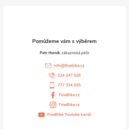
t
p
í
i
s
u
Petr Horník
info
@
finebike.cz
224 247 526
777 334 025
FineBike.cz
FineBike.cz
FineBike Youtube kanál