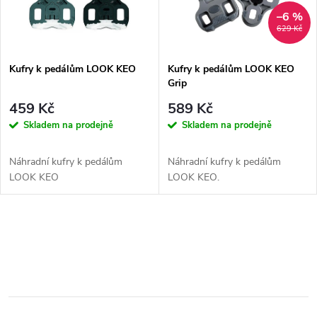
n
i
–6 %
629 Kč
í
s
p
Kufry k pedálům LOOK KEO
Kufry k pedálům LOOK KEO
Grip
p
r
459 Kč
589 Kč
r
Skladem na prodejně
Skladem na prodejně
o
o
Náhradní kufry k pedálům
Náhradní kufry k pedálům
d
LOOK KEO
LOOK KEO.
d
u
u
O
k
v
k
t
l
t