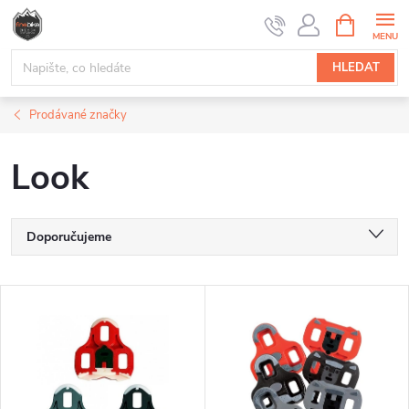
Přejít
NÁKUPNÍ
na
KOŠÍK
obsah
HLEDAT
Prodávané značky
Look
Ř
Doporučujeme
a
Nejlevnější
V
Nejdražší
z
ý
Nejprodávanější
e
p
Abecedně