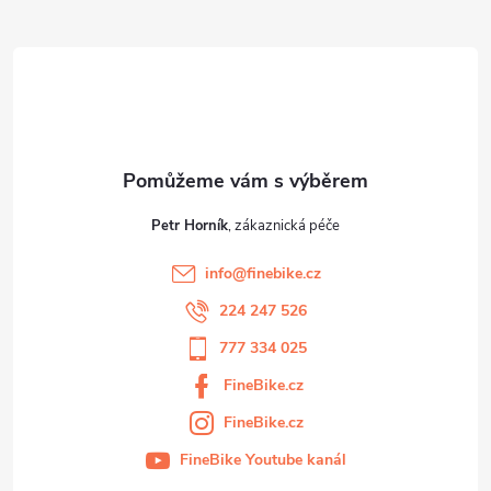
ý
t
p
í
i
s
u
Petr Horník
info
@
finebike.cz
224 247 526
777 334 025
FineBike.cz
FineBike.cz
FineBike Youtube kanál