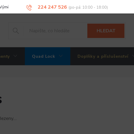
224 247 526
Výměny, vrácení a reklamace zboží
Obchodní podmínky
Podmínky 
HLEDAT
enty
Quad Lock
Doplňky a příslušenství
s
ezeny...