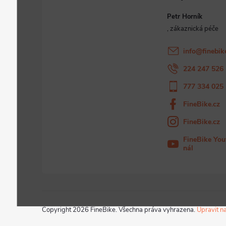
Petr Horník
info
@
finebik
224 247 526
777 334 025
FineBike.cz
FineBike.cz
FineBike You
nál
Copyright 2026
FineBike
. Všechna práva vyhrazena.
Upravit n