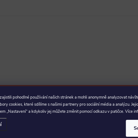
jistili pohodlné používání našich stránek a mohli anonymně analyzovat návšt
E-mail
ry cookies, které sdílíme s našimi partnery pro sociální média a analýzu. Jeji
a slevách
em „Nastavení“ a kdykoliv jej můžete změnit pomocí odkazu v patičce. Více i
Vložením e-mailu souhlasíte s
podmínka
í
S