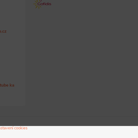
e.cz
tube ka
astavení cookies