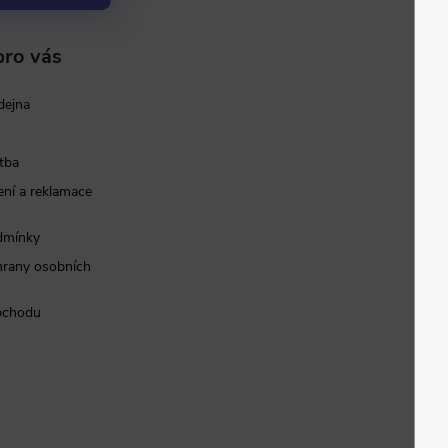
pro vás
dejna
tba
ní a reklamace
dmínky
rany osobních
bchodu