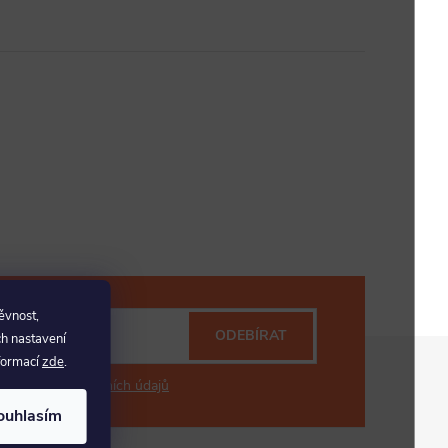
ěvnost,
ODEBÍRAT
ch nastavení
nformací
zde
.
mi ochrany osobních údajů
ouhlasím