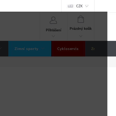
ochrany osobních údajů
Hodnocení obchodu
CZK
NÁKUPNÍ
KOŠÍK
Prázdný košík
Přihlášení
Zimní sporty
Cykloservis
Značky