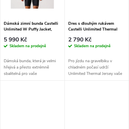
ů
ů
Dámská zimní bunda Castelli
Dres s dlouhým rukávem
Unlimited W Puffy Jacket,
Castelli Unlimited Thermal
Bordeaux/black-brilliant Pink
Jersey, Nickel Gray/dark Gray
5 990 Kč
2 790 Kč
Skladem na prodejně
Skladem na prodejně
Dámská bunda, která je velmi
Pro jízdu na gravelbiku v
hřejivá a přesto extrémně
chladném počasí udrží
sbalitelná pro vaše
Unlimited Thermal Jersey vaše
dobrodružství nebo vícedenní
jádro v teple a zároveň
vyjížďky....
poskytuje...