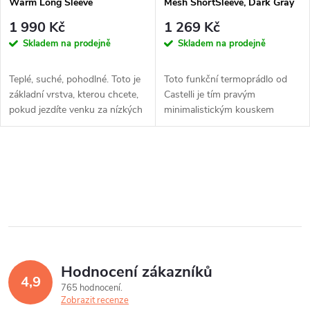
Warm Long Sleeve
Mesh ShortSleeve, Dark Gray
1 990 Kč
1 269 Kč
Skladem na prodejně
Skladem na prodejně
Teplé, suché, pohodlné. Toto je
Toto funkční termoprádlo od
základní vrstva, kterou chcete,
Castelli je tím pravým
pokud jezdíte venku za nízkých
minimalistickým kouskem
teplot.
oblečení, který Vám zajistí
příjemný...
O
v
l
á
Hodnocení zákazníků
d
4,9
765 hodnocení
a
Zobrazit recenze