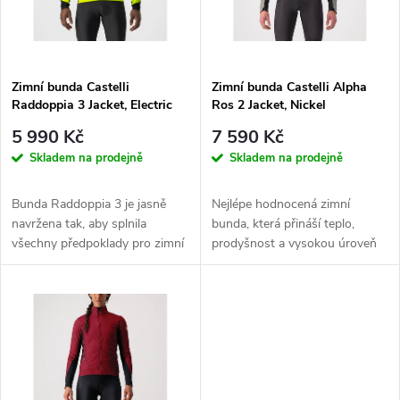
n
i
í
s
p
Zimní bunda Castelli
Zimní bunda Castelli Alpha
Raddoppia 3 Jacket, Electric
Ros 2 Jacket, Nickel
p
Lime/black Reflex
Gray/black Reflex-black
r
5 990 Kč
7 590 Kč
r
Skladem na prodejně
Skladem na prodejně
o
o
Bunda Raddoppia 3 je jasně
Nejlépe hodnocená zimní
d
navržena tak, aby splnila
bunda, která přináší teplo,
d
všechny předpoklady pro zimní
prodyšnost a vysokou úroveň
ježdění bez dalších komplikací:...
ochrany proti dešti spolu s
u
měkkým a...
u
k
k
t
t