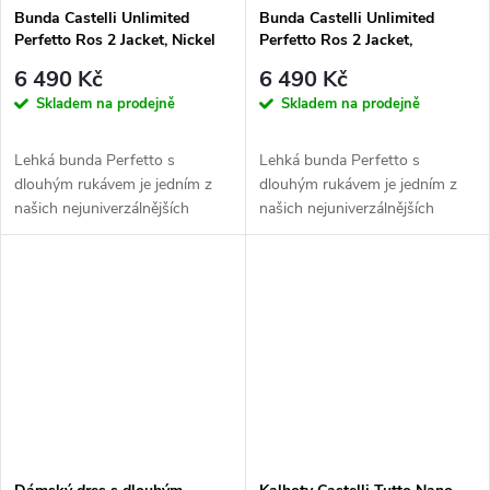
Bunda Castelli Unlimited
Bunda Castelli Unlimited
Perfetto Ros 2 Jacket, Nickel
Perfetto Ros 2 Jacket,
Gray/Dark Gray
Bordeaux/Goldenrod-Orange
6 490 Kč
6 490 Kč
rust
Skladem na prodejně
Skladem na prodejně
Lehká bunda Perfetto s
Lehká bunda Perfetto s
dlouhým rukávem je jedním z
dlouhým rukávem je jedním z
našich nejuniverzálnějších
našich nejuniverzálnějších
kousků. 100% ochrana proti
kousků. 100% ochrana proti
větru s...
větru s...