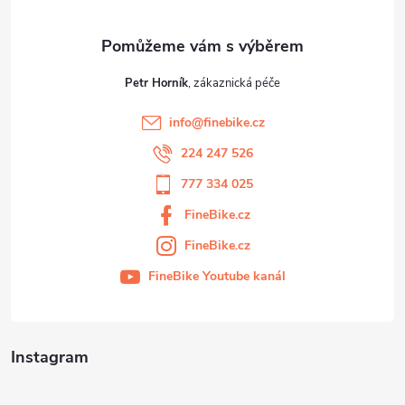
s
u
Petr Horník
info
@
finebike.cz
224 247 526
777 334 025
FineBike.cz
FineBike.cz
FineBike Youtube kanál
Instagram