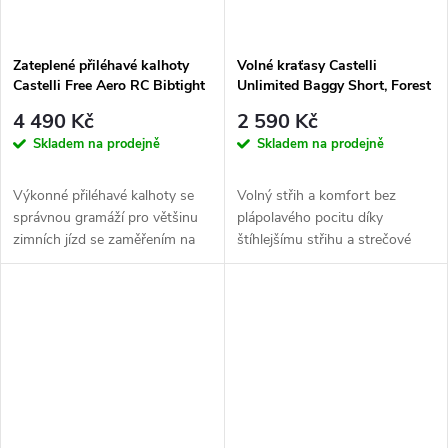
Zateplené přiléhavé kalhoty
Volné kraťasy Castelli
Castelli Free Aero RC Bibtight
Unlimited Baggy Short, Forest
Gray
4 490 Kč
2 590 Kč
Skladem na prodejně
Skladem na prodejně
Výkonné přiléhavé kalhoty se
Volný střih a komfort bez
správnou gramáží pro většinu
plápolavého pocitu díky
zimních jízd se zaměřením na
štíhlejšímu střihu a strečové
pohodlí, roztažnost a ochranu...
tkané látce. Tyto volné šortky
jsou...