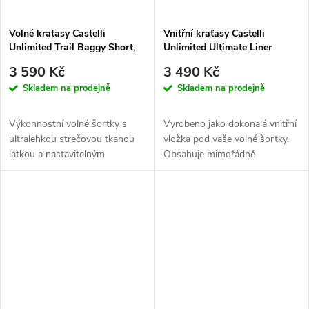
Volné kraťasy Castelli
Vnitřní kraťasy Castelli
Unlimited Trail Baggy Short,
Unlimited Ultimate Liner
Forest Gray
3 590 Kč
3 490 Kč
Skladem na prodejně
Skladem na prodejně
Výkonnostní volné šortky s
Vyrobeno jako dokonalá vnitřní
ultralehkou strečovou tkanou
vložka pod vaše volné šortky.
látkou a nastavitelným
Obsahuje mimořádně
větráním, které vás udrží v
pohodlnou bezešvou vložku
chladu a...
Progetto X2...