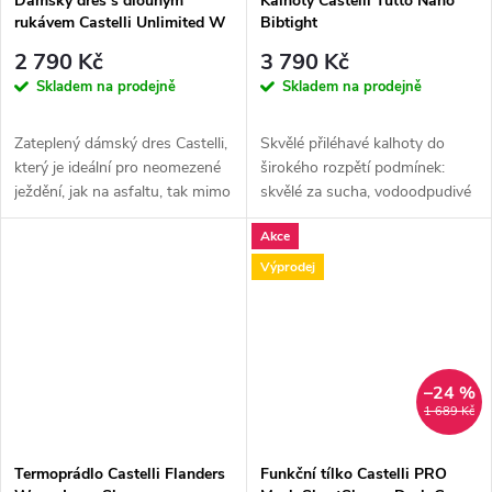
Dámský dres s dlouhým
Kalhoty Castelli Tutto Nano
rukávem Castelli Unlimited W
Bibtight
Thermal Jersey, Birch green
2 790 Kč
3 790 Kč
Skladem na prodejně
Skladem na prodejně
Zateplený dámský dres Castelli,
Skvělé přiléhavé kalhoty do
který je ideální pro neomezené
širokého rozpětí podmínek:
ježdění, jak na asfaltu, tak mimo
skvělé za sucha, vodoodpudivé
něj, díky výjimečné...
pro lehký déšť a mokré cesty,...
Akce
Výprodej
–24 %
1 689 Kč
Termoprádlo Castelli Flanders
Funkční tílko Castelli PRO