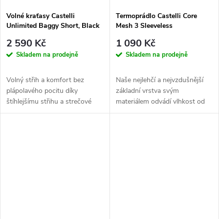
Volné kraťasy Castelli
Termoprádlo Castelli Core
Unlimited Baggy Short, Black
Mesh 3 Sleeveless
2 590 Kč
1 090 Kč
Skladem na prodejně
Skladem na prodejně
Volný střih a komfort bez
Naše nejlehčí a nejvzdušnější
plápolavého pocitu díky
základní vrstva svým
štíhlejšímu střihu a strečové
materiálem odvádí vlhkost od
tkané látce. Tyto volné šortky
pokožky, zatímco otevřená
jsou...
síťovina...