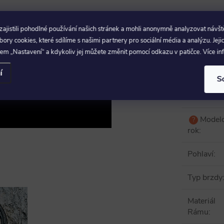
Průmě
?
kol
:
jistili pohodlné používání našich stránek a mohli anonymně analyzovat návšt
ry cookies, které sdílíme s našimi partnery pro sociální média a analýzu. Jeji
Počet
em „Nastavení“ a kdykoliv jej můžete změnit pomocí odkazu v patičce. Více i
Převodů
:
í
S
Modelová
řada
:
Model
?
rok
:
Pohlaví
:
Typ brzdy
Materiál
Rámu
: