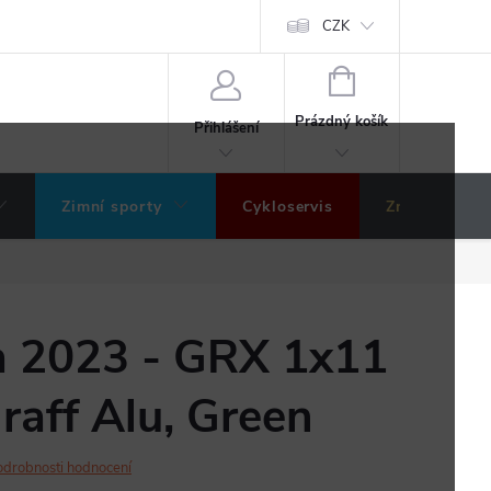
ochrany osobních údajů
Hodnocení obchodu
CZK
NÁKUPNÍ
KOŠÍK
Prázdný košík
Přihlášení
Zimní sporty
Cykloservis
Značky
na 2023 - GRX 1x11
aff Alu, Green
odrobnosti hodnocení