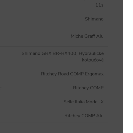
11s
Shimano
Miche Graff Alu
Shimano GRX BR-RX400, Hydraulické
kotoučové
Ritchey Road COMP Ergomax
c
:
Ritchey COMP
Selle Italia Model-X
Ritchey COMP Alu