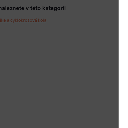
aleznete v této kategorii
ike a cyklokrosová kola