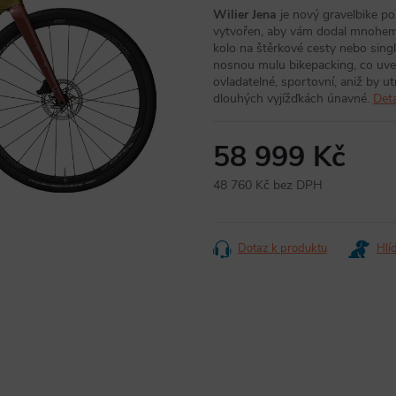
Wilier Jena
je nový gravelbike p
vytvořen, aby vám dodal mnohem v
kolo na štěrkové cesty nebo singl
nosnou mulu bikepacking, co uveze
ovladatelné, sportovní, aniž by ut
dlouhých vyjížďkách únavné.
Deta
58 999 Kč
48 760 Kč bez DPH
Měrná
cena:
Dotaz k produktu
Hlí