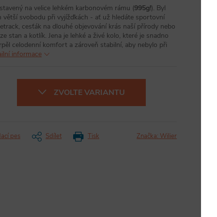
ostavený na velice lehkém karbonovém rámu (
995g!
). Byl
ětší svobodu při vyjížďkách - ať už hledáte sportovní
etrack, cesťák na dlouhé objevování krás naší přírody nebo
 stan a kotlík. Jena je lehké a živé kolo, které je snadno
rpěl celodenní komfort a zároveň stabilní, aby nebylo při
ilní informace
ZVOLTE VARIANTU
dací pes
Sdílet
Tisk
Značka:
Wilier