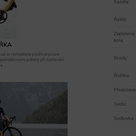
Kazeta
:
Řetěz
:
Zapletená
kola
:
ÁŘKA
ud se rozhodnete používat pouze
Brzdy
:
i jednotácovými pohony při zachování
a.
Řídítka
:
Představe
Sedlo
:
Sedlovka
: