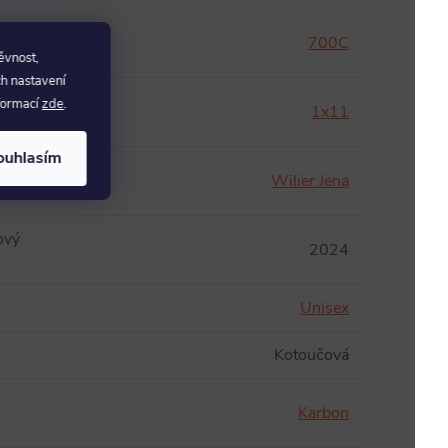
r
700C
ěvnost,
ch nastavení
nformací
zde
.
1x11
ouhlasím
Wilier Jena
ový
2024
Unisex
:
Kotoučová
Karbon