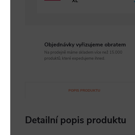
XL
Objednávky vyřizujeme obratem
Na prodejně máme skladem více než 15.000
produktů, které expedujeme ihned.
POPIS PRODUKTU
Detailní popis produktu