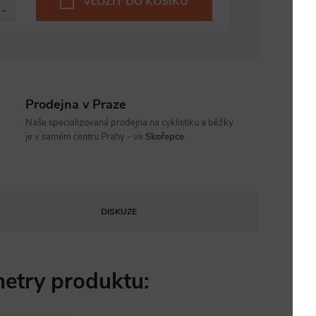
VLOŽIT DO KOŠÍKU
Prodejna v Praze
Naše specializovaná prodejna na cyklistiku a běžky
je v samém centru Prahy - ve
Skořepce
.
DISKUZE
etry produktu: