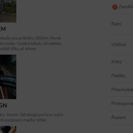
Zaměř
?
Rám
:
ÉM
 Kotouče jsou průměru 160mm. Pevné
 vzadu. Vysoká tuhost, uživatelsky
Vidlice
:
 pláště šířky až 44mm.
Kliky
:
Pedály
:
Přesmyka
Přehazov
IGN
 tzv. Kamm-Tail design pro tvar svých
Řazení
:
sným podpisem značky Wilier.