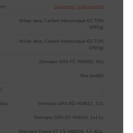
ení
:
Sportovní
,
Výkonnostní
Wilier Jena, Carbon Monocoque 60 TON
(995g)
Wilier Jena, Carbon Monocoque 60 TON
(450g)
Shimano GRX FC-RX600, 40z
Bez pedálů
č
:
-
ačka
:
Shimano GRX RD-RX812, 11s
Shimano GRX ST-RX600, 1x11s
Shimano Deore XT CS-M8000, 11-42z,