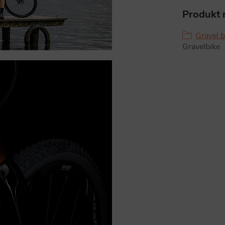
Produkt n
Gravel b
Gravelbike