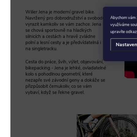
Wilier Jena je moderní gravel bike.
Navržený pro dobrodružství a svobodu
Abychom vám za
vyrazit kamkoliv se vám zachce. Jena
využíváme soubo
se chová sportovně na hladkých
upravíte odkaz
silnicích a cestách a hravě zvládne
polní a lesní cesty a je předvídatelná i
Nastaven
na singletracku.
Cesta do práce, švih, výlet, objevování,
bikepacking - Jena je lehké, ovladatelné
kolo s pohodlnou geometrií, které
nezapře své závodní geny a dokáže se
přizpůsobit čemukoliv, co se vám
vybaví, když se řekne gravel.