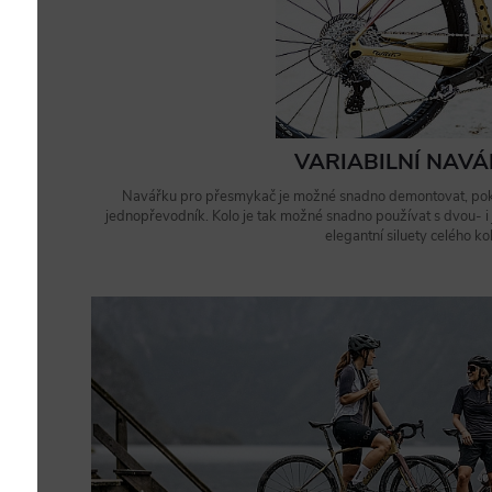
VARIABILNÍ NAV
Navářku pro přesmykač je možné snadno demontovat, pok
jednopřevodník. Kolo je tak možné snadno používat s dvou- 
elegantní siluety celého kol