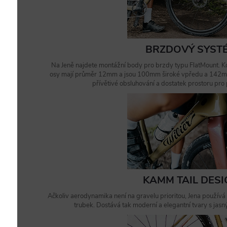
BRZDOVÝ SYST
Na Jeně najdete montážní body pro brzdy typu FlatMount.
osy mají průměr 12mm a jsou 100mm široké vpředu a 142mm
přívětivé obsluhování a dostatek prostoru pro
KAMM TAIL DES
Ačkoliv aerodynamika není na gravelu prioritou, Jena používá
trubek. Dostává tak moderní a elegantní tvary s ja