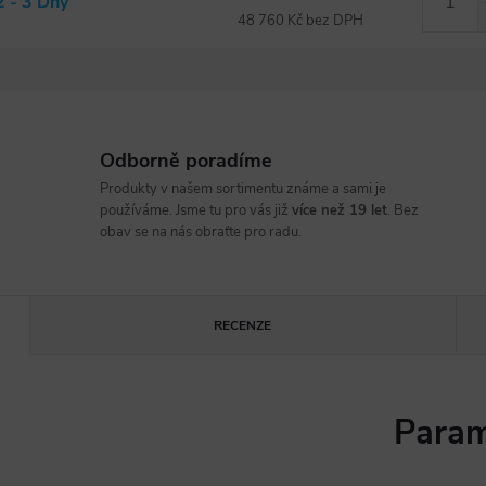
2 - 3 Dny
48 760 Kč bez DPH
Odborně poradíme
Produkty v našem sortimentu známe a sami je
používáme. Jsme tu pro vás již
více než 19 let
. Bez
obav se na nás obraťte pro radu.
RECENZE
Param