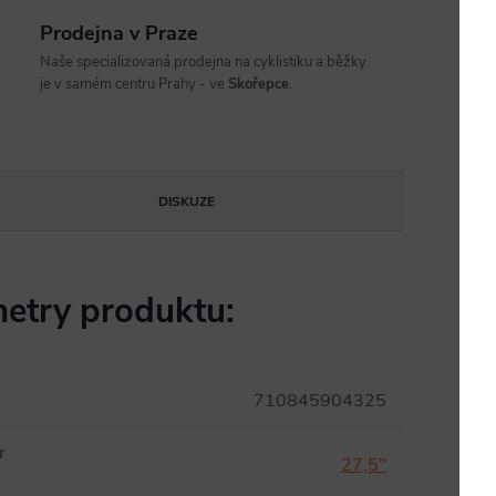
Prodejna v Praze
Naše specializovaná prodejna na cyklistiku a běžky
je v samém centru Prahy - ve
Skořepce
.
DISKUZE
etry produktu:
710845904325
r
27,5"