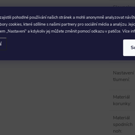
Sloupek
:
jistili pohodlné používání našich stránek a mohli anonymně analyzovat návšt
Umístění
ry cookies, které sdílíme s našimi partnery pro sociální média a analýzu. Jeji
nastavení
:
em „Nastavení“ a kdykoliv jej můžete změnit pomocí odkazu v patičce. Více i
Povrchov
í
S
úprava
horních n
Nastavení
tlumení
:
Materiál
korunky
:
Materiál
spodních
noh
: