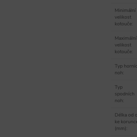
Minimální
velikost
kotouče
:
Maximální
velikost
kotouče
:
Typ horní
noh
:
Typ
spodních
noh
:
Délka od 
ke korunc
(mm)
: