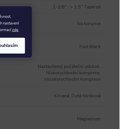
1-1/8" -> 1.5" Tapered
ěvnost,
Na korunce
ch nastavení
nformací
zde
.
á
ouhlasím
Fast Black
oh
:
Nastavitelný počáteční odskok,
Nízkorychlostní komprese,
Vysokorychlostní komprese
Kovaná, Dutá hliníková
Magnesium