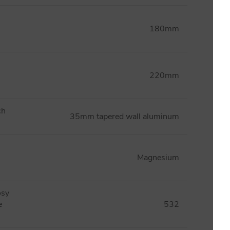
180mm
220mm
ch
35mm tapered wall aluminum
Magnesium
osy
e
532