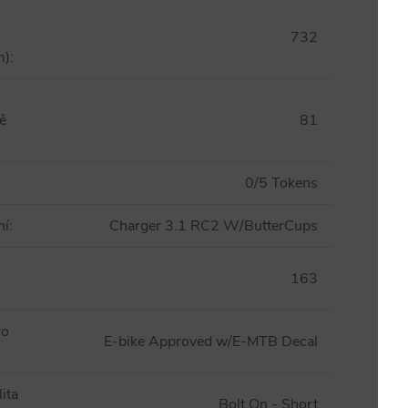
732
m)
:
tě
81
0/5 Tokens
ní
:
Charger 3.1 RC2 W/ButterCups
163
ro
E-bike Approved w/E-MTB Decal
ita
Bolt On - Short