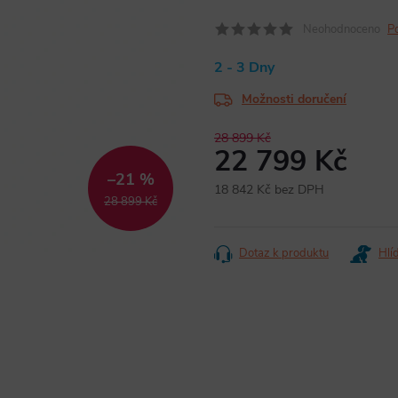
Neohodnoceno
P
2 - 3 Dny
Možnosti doručení
28 899 Kč
22 799 Kč
–21 %
18 842 Kč bez DPH
28 899 Kč
Měrná
cena:
Dotaz k produktu
Hlí