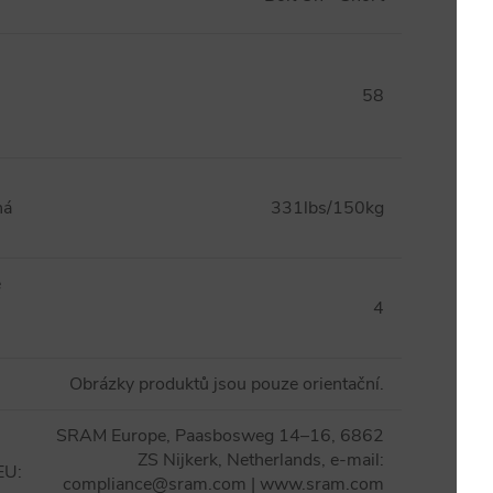
58
ná
331lbs/150kg
e
4
Obrázky produktů jsou pouze orientační.
SRAM Europe, Paasbosweg 14–16, 6862
ZS Nijkerk, Netherlands, e-mail:
 EU
:
compliance@sram.com | www.sram.com