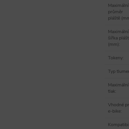
Maximální
průměr
pláště (m
Maximální
šířka pláš
(mm)
:
Tokeny
:
Typ tlume
Maximální
tlak
:
Vhodné p
e-bike
:
Kompatibil