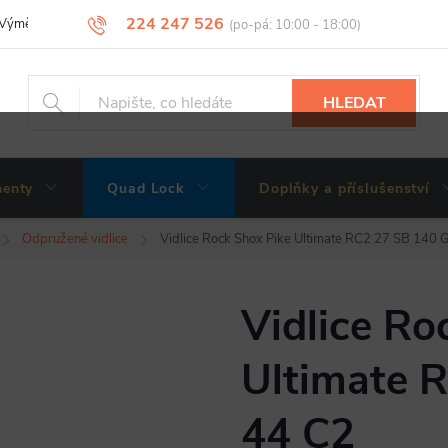
224 247 526
Výměny, vrácení a reklamace zboží
Obchodní podmínky
Podmínky 
HLEDAT
enty
Quad Lock
Doplňky a příslušenství
Odpružené vidlice
Vidlice Rock Shox Pike Ultimate RC2 27 SB 140 
Vidlice Ro
Ultimate 
44 C2