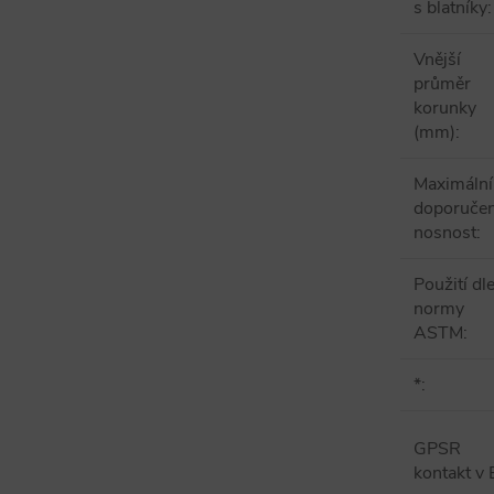
s blatníky
:
Vnější
průměr
korunky
(mm)
:
Maximální
doporuče
nosnost
:
Použití dl
normy
ASTM
:
*
:
GPSR
kontakt v