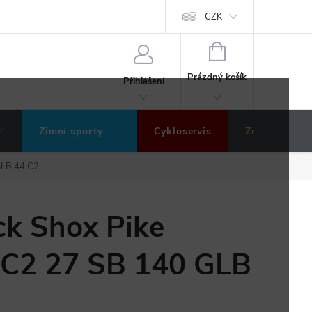
ochrany osobních údajů
Hodnocení obchodu
CZK
NÁKUPNÍ
KOŠÍK
Prázdný košík
Přihlášení
Zimní sporty
Cykloservis
Značky
GLB 44 C2
ck Shox Pike
RC2 27 SB 140 GLB