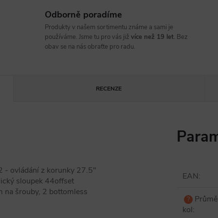
Odborně poradíme
Produkty v našem sortimentu známe a sami je
používáme. Jsme tu pro vás již
více než 19 let
. Bez
obav se na nás obraťte pro radu.
RECENZE
Param
 - ovládání z korunky 27.5"
EAN
:
cký sloupek 44offset
m na šrouby, 2 bottomless
Průmě
?
kol
: