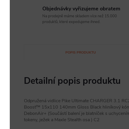
Objednávky vyřizujeme obratem
Na prodejně máme skladem více než 15.000
produktů, které expedujeme ihned.
POPIS PRODUKTU
Detailní popis produktu
Odpružená vidlice Pike Ultimate CHARGER 3.1 RC2
Boost™ 15x110 140mm Gloss Black hliníkový kóni
DebonAir+ (Součástí balení je blatníček s uchycení
tokeny, ježek a Maxle Stealth osa ) C2