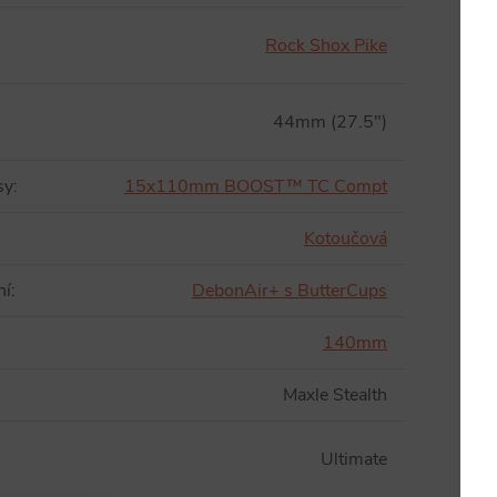
Rock Shox Pike
44mm (27.5")
sy
:
15x110mm BOOST™ TC Compt
:
Kotoučová
ní
:
DebonAir+ s ButterCups
140mm
Maxle Stealth
Ultimate