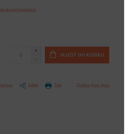
odrobnosti hodnocení
VLOŽIT DO KOŠÍKU
dací pes
Sdílet
Tisk
Značka:
Rock Shox