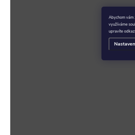
Abychom vám za
využíváme soubo
upravíte odkaz
Nastaven