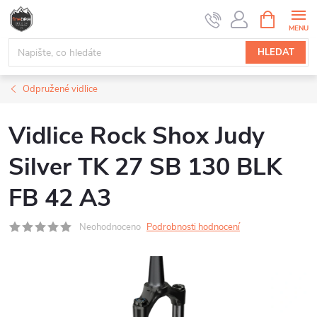
Přejít
NÁKUPNÍ
na
KOŠÍK
obsah
HLEDAT
Odpružené vidlice
Vidlice Rock Shox Judy
Silver TK 27 SB 130 BLK
FB 42 A3
Neohodnoceno
Podrobnosti hodnocení