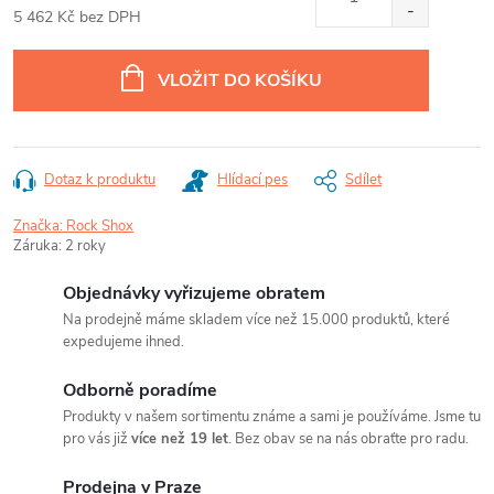
5 462 Kč bez DPH
Měrná
cena:
VLOŽIT DO KOŠÍKU
Dotaz k produktu
Hlídací pes
Sdílet
Značka:
Rock Shox
Záruka
:
2 roky
Objednávky vyřizujeme obratem
Na prodejně máme skladem více než 15.000 produktů, které
expedujeme ihned.
Odborně poradíme
Produkty v našem sortimentu známe a sami je používáme. Jsme tu
pro vás již
více než 19 let
. Bez obav se na nás obraťte pro radu.
Prodejna v Praze