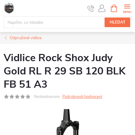
Přejít
NÁKUPNÍ
na
KOŠÍK
obsah
HLEDAT
Odpružené vidlice
Vidlice Rock Shox Judy
Gold RL R 29 SB 120 BLK
FB 51 A3
Neohodnoceno
Podrobnosti hodnocení