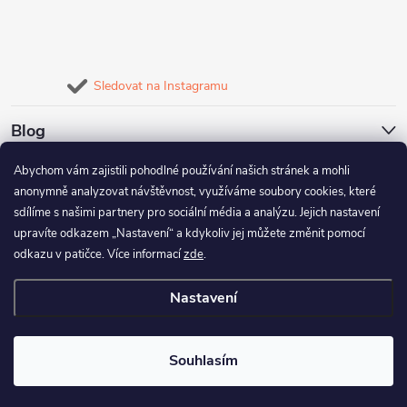
Sledovat na Instagramu
Blog
Abychom vám zajistili pohodlné používání našich stránek a mohli
Naše služby
anonymně analyzovat návštěvnost, využíváme soubory cookies, které
sdílíme s našimi partnery pro sociální média a analýzu. Jejich nastavení
Informace pro vás
upravíte odkazem „Nastavení“ a kdykoliv jej můžete změnit pomocí
odkazu v patičce. Více informací
zde
.
Nastavení
Copyright 2026
FineBike
. Všechna práva vyhrazena.
Upravit nastavení
cookies
Souhlasím
Vytvořil Shoptet