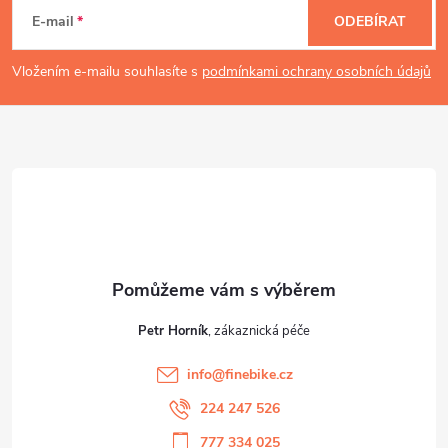
á
E-mail
ODEBÍRAT
p
Vložením e-mailu souhlasíte s
podmínkami ochrany osobních údajů
a
t
í
Petr Horník
info
@
finebike.cz
224 247 526
777 334 025