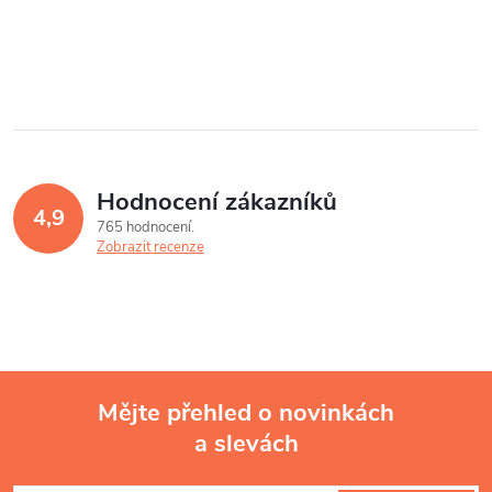
Hodnocení zákazníků
4,9
765 hodnocení
Zobrazit recenze
Mějte přehled o novinkách
a slevách
Z