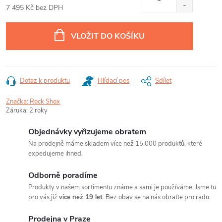
7 495 Kč bez DPH
Měrná
cena:
VLOŽIT DO KOŠÍKU
Dotaz k produktu
Hlídací pes
Sdílet
Značka:
Rock Shox
Záruka
:
2 roky
Objednávky vyřizujeme obratem
Na prodejně máme skladem více než 15.000 produktů, které
expedujeme ihned.
Odborně poradíme
Produkty v našem sortimentu známe a sami je používáme. Jsme tu
pro vás již
více než 19 let
. Bez obav se na nás obraťte pro radu.
Prodejna v Praze