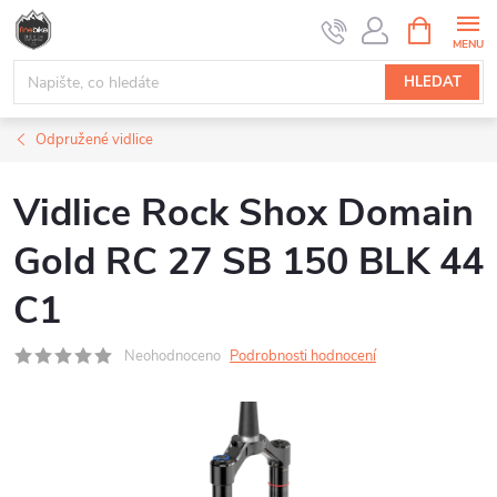
Přejít
NÁKUPNÍ
na
KOŠÍK
obsah
HLEDAT
Odpružené vidlice
Vidlice Rock Shox Domain
Gold RC 27 SB 150 BLK 44
C1
Neohodnoceno
Podrobnosti hodnocení