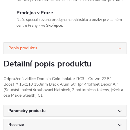
pro vás již
více než 19 let
. Bez obav se na nás obraťte pro radu.
Prodejna v Praze
Naše specializovaná prodejna na cyklistiku a běžky je v samém
centru Prahy - ve
Skořepce
.
Popis produktu
Detailní popis produktu
Odpružená vidlice Domain Gold Isolator RC3 - Crown 27.5"
Boost™ 15x110 150mm Black Alum Str Tpr 44offset DebonAir
(Součástí balení šroubovací blatníček, 2 bottomless tokeny, ježek a
osa Maxle Stealth) C1
Parametry produktu
Recenze