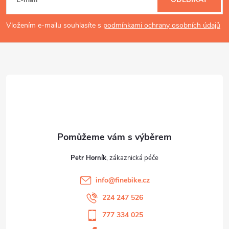
á
p
Vložením e-mailu souhlasíte s
podmínkami ochrany osobních údajů
a
t
í
Petr Horník
info
@
finebike.cz
224 247 526
777 334 025