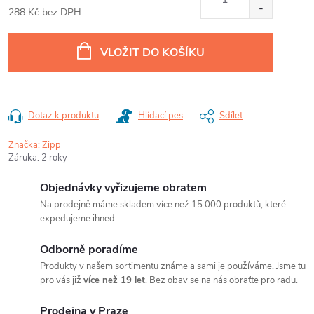
288 Kč bez DPH
Měrná
cena:
VLOŽIT DO KOŠÍKU
Dotaz k produktu
Hlídací pes
Sdílet
Značka:
Zipp
Záruka
:
2 roky
Objednávky vyřizujeme obratem
Na prodejně máme skladem více než 15.000 produktů, které
expedujeme ihned.
Odborně poradíme
Produkty v našem sortimentu známe a sami je používáme. Jsme tu
pro vás již
více než 19 let
. Bez obav se na nás obraťte pro radu.
Prodejna v Praze