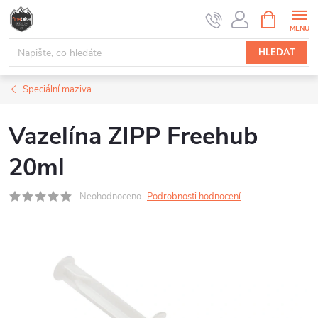
Přejít
NÁKUPNÍ
na
KOŠÍK
obsah
HLEDAT
Speciální maziva
Vazelína ZIPP Freehub
20ml
Neohodnoceno
Podrobnosti hodnocení