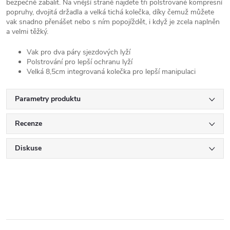
bezpečně zabalit. Na vnější straně najdete tři polstrované kompresní
popruhy, dvojitá držadla a velká tichá kolečka, díky čemuž můžete
vak snadno přenášet nebo s ním popojíždět, i když je zcela naplněn
a velmi těžký.
Vak pro dva páry sjezdových lyží
Polstrování pro lepší ochranu lyží
Velká 8,5cm integrovaná kolečka pro lepší manipulaci
Parametry produktu
Recenze
Diskuse