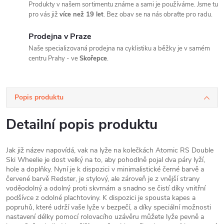
Produkty v našem sortimentu známe a sami je používáme. Jsme tu
pro vás již
více než 19 let
. Bez obav se na nás obraťte pro radu.
Prodejna v Praze
Naše specializovaná prodejna na cyklistiku a běžky je v samém
centru Prahy - ve
Skořepce
.
Popis produktu
Detailní popis produktu
Jak již název napovídá, vak na lyže na kolečkách Atomic RS Double
Ski Wheelie je dost velký na to, aby pohodlně pojal dva páry lyží,
hole a doplňky. Nyní je k dispozici v minimalistické černé barvě a
červené barvě Redster, je stylový, ale zároveň je z vnější strany
voděodolný a odolný proti skvrnám a snadno se čistí díky vnitřní
podšívce z odolné plachtoviny. K dispozici je spousta kapes a
popruhů, které udrží vaše lyže v bezpečí, a díky speciální možnosti
nastavení délky pomocí rolovacího uzávěru můžete lyže pevně a