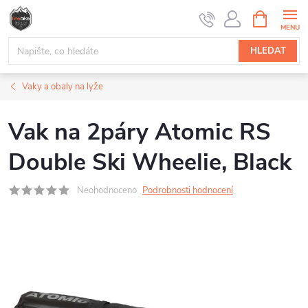
Přejít
NÁKUPNÍ
na
KOŠÍK
obsah
HLEDAT
Vaky a obaly na lyže
Vak na 2páry Atomic RS
Double Ski Wheelie, Black
Neohodnoceno
Podrobnosti hodnocení