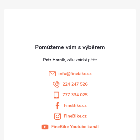
t
í
Petr Horník
info
@
finebike.cz
224 247 526
777 334 025
FineBike.cz
FineBike.cz
FineBike Youtube kanál