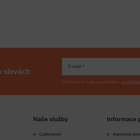
E-mail
a slevách
Vložením e-mailu souhlasíte s
podmínka
Naše služby
Informace 
Cykloservis
Kamenná pro