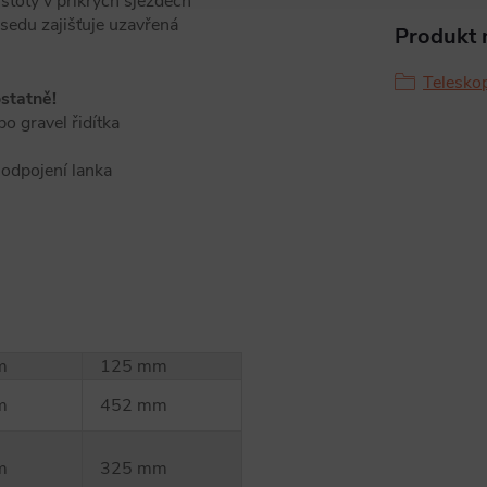
stoty v příkrých sjezdech
edu zajišťuje uzavřená
Produkt n
Telesko
statně!
bo gravel řidítka
odpojení lanka
m
125 mm
m
452 mm
m
325 mm