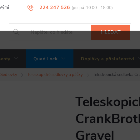
224 247 526
Výměny, vrácení a reklamace zboží
Obchodní podmínky
Podmínky 
HLEDAT
enty
Quad Lock
Doplňky a příslušenství
Sedlovky
Teleskopické sedlovky a páčky
Teleskopická sedlovka Cra
Teleskopic
CrankBroth
Gravel