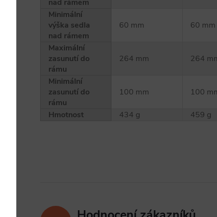
nad rámem
Minimální
výška sedla
60 mm
60 mm
nad rámem
Maximální
zasunutí do
264 mm
264 m
rámu
Minimální
zasunutí do
100 mm
100 m
rámu
Hmotnost
434 g
459 g
Hodnocení zákazníků