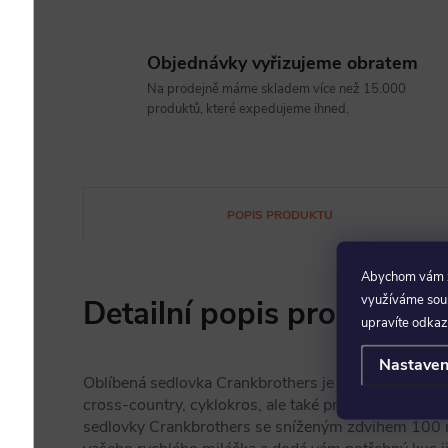
Objednávky vyřizujeme obratem
Na prodejně máme skladem více než 15.000
produktů, které expedujeme ihned.
POPIS PRODUKTU
Abychom vám za
využíváme soubo
Detailní popis produktu
upravíte odkaz
Nastaven
Oblíbená sedlovka Crankbrothers je nyní dostupná 
cross-country, cyklokros, ale také pro gravel nebo si
sedlovky Crankbrothers se sníženým zdvihem 100 