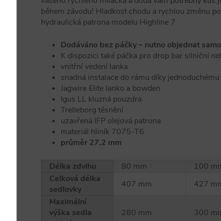
vašeho rychlého miláčka a dodá vám potřebný kus ji
během závodu! Hladkost chodu a rychlou změnu pos
hydraulická patrona modelu Highline 7
Dodáváno bez páčky – nutno objednat samo
K dispozici také páčka pro drop bar silniční ne
vnitřní vedení lanka
snadná instalace do rámu díky jednoduchému 
Jagwire Elite lanko a bowden
Igus LL kluzná pouzdra
Trelleborg těsnění
uzavřená IFP olejová patrona
materiál hliník 7075-T6
průměr 27,2 mm
Délka zdvihu
80 mm
100 m
Celková délka
407 mm
427 m
sedlovky
Maximální
výška sedla
280 mm
300 m