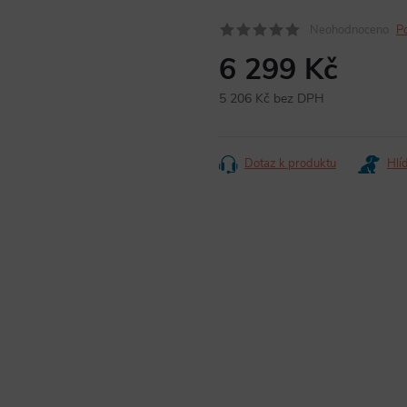
Neohodnoceno
P
6 299 Kč
5 206 Kč bez DPH
Měrná
cena:
Dotaz k produktu
Hlí