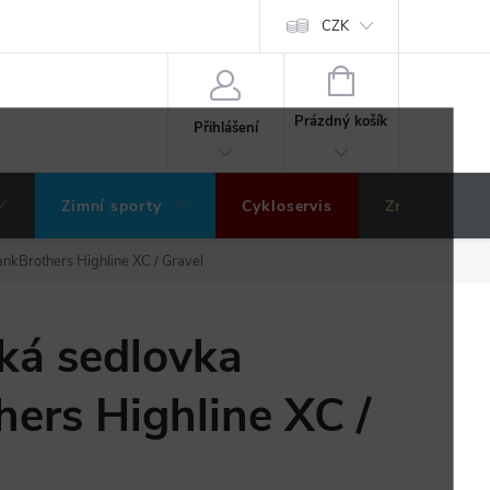
ochrany osobních údajů
Hodnocení obchodu
CZK
NÁKUPNÍ
KOŠÍK
Prázdný košík
Přihlášení
Zimní sporty
Cykloservis
Značky
nkBrothers Highline XC / Gravel
ká sedlovka
ers Highline XC /