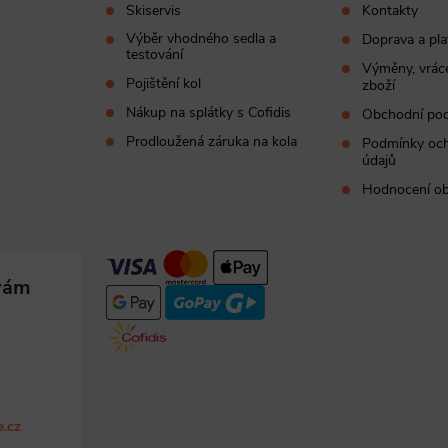
Skiservis
Kontakty
Výběr vhodného sedla a
Doprava a pla
testování
Výměny, vráce
Pojištění kol
zboží
Nákup na splátky s Cofidis
Obchodní po
Prodloužená záruka na kola
Podmínky och
údajů
Hodnocení o
e.cz