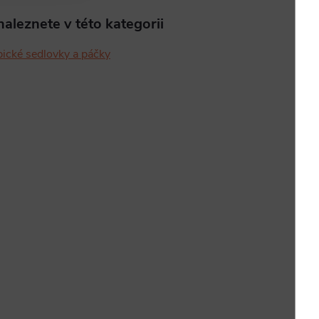
aleznete v této kategorii
pické sedlovky a páčky