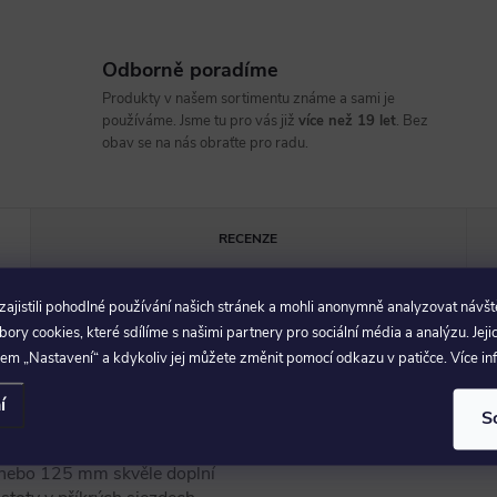
Odborně poradíme
Produkty v našem sortimentu známe a sami je
používáme. Jsme tu pro vás již
více než 19 let
. Bez
obav se na nás obraťte pro radu.
RECENZE
jistili pohodlné používání našich stránek a mohli anonymně analyzovat návšt
ry cookies, které sdílíme s našimi partnery pro sociální média a analýzu. Jeji
Param
em „Nastavení“ a kdykoliv jej můžete změnit pomocí odkazu v patičce. Více i
í
S
také ve variantě 27,2 mm pro
Průměr se
lniční kola! Lehká verze
nebo 125 mm skvěle doplní