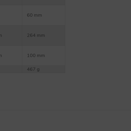
60 mm
m
264 mm
m
100 mm
467 g