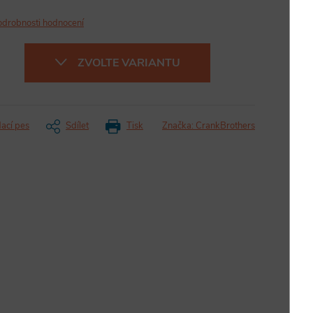
odrobnosti hodnocení
ZVOLTE VARIANTU
dací pes
Sdílet
Tisk
Značka:
CrankBrothers