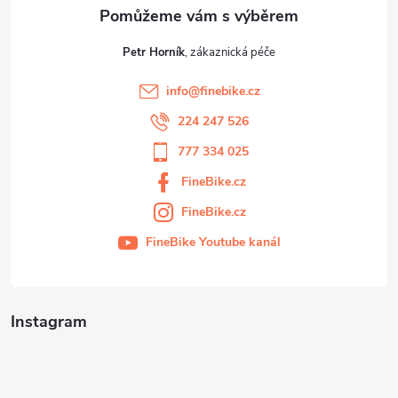
Petr Horník
info
@
finebike.cz
224 247 526
777 334 025
FineBike.cz
FineBike.cz
FineBike Youtube kanál
Instagram