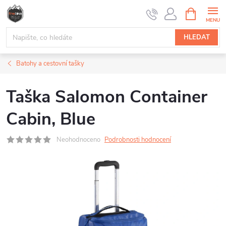
Přejít
NÁKUPNÍ
na
KOŠÍK
obsah
HLEDAT
Batohy a cestovní tašky
Taška Salomon Container
Cabin, Blue
Neohodnoceno
Podrobnosti hodnocení