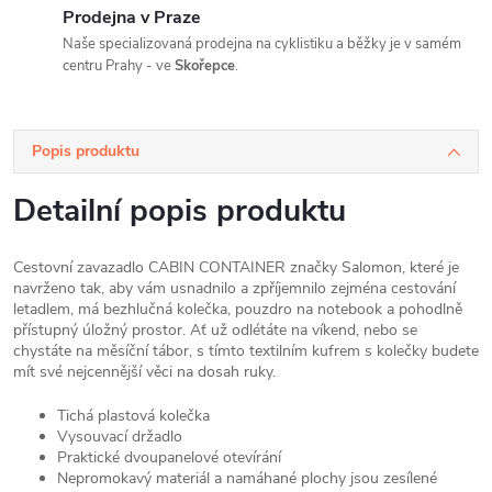
Prodejna v Praze
Naše specializovaná prodejna na cyklistiku a běžky je v samém
centru Prahy - ve
Skořepce
.
Popis produktu
Detailní popis produktu
Cestovní zavazadlo CABIN CONTAINER značky Salomon, které je
navrženo tak, aby vám usnadnilo a zpříjemnilo zejména cestování
letadlem, má bezhlučná kolečka, pouzdro na notebook a pohodlně
přístupný úložný prostor. Ať už odlétáte na víkend, nebo se
chystáte na měsíční tábor, s tímto textilním kufrem s kolečky budete
mít své nejcennější věci na dosah ruky.
Tichá plastová kolečka
Vysouvací držadlo
Praktické dvoupanelové otevírání
Nepromokavý materiál a namáhané plochy jsou zesílené