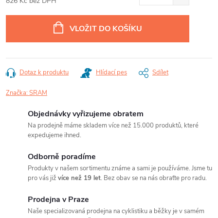
826 Kč bez DPH
Měrná
cena:
VLOŽIT DO KOŠÍKU
Dotaz k produktu
Hlídací pes
Sdílet
Značka:
SRAM
Objednávky vyřizujeme obratem
Na prodejně máme skladem více než 15.000 produktů, které
expedujeme ihned.
Odborně poradíme
Produkty v našem sortimentu známe a sami je používáme. Jsme tu
pro vás již
více než 19 let
. Bez obav se na nás obraťte pro radu.
Prodejna v Praze
Naše specializovaná prodejna na cyklistiku a běžky je v samém