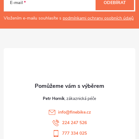
á
E-mail
ODEBÍRAT
p
Vložením e-mailu souhlasíte s
podmínkami ochrany osobních údajů
a
t
í
Petr Horník
info
@
finebike.cz
224 247 526
777 334 025