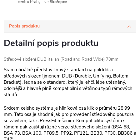
centru Prahy - ve
Skořepce
.
Popis produktu
Detailní popis produktu
Středové složení DUB Italian (Road and Road Wide) 70mm
Sram oficiálně představil nový standard na poli klik a
středových složení jménem DUB (
D
urable,
U
nifying,
B
ottom
Bracket). Jedná se o standard, který je lehčí, lépe utěsněný,
odolnější a hlavně plně kompatibilní s většinou typů rámových
středů.
Srdcem celého systému je hliníková osa klik o průměru 28,99
mm. Tato osa je shodná jak pro provedení středového pouzdra
se závitem, tak s PressFit řešením. Kompatibilitu systému s
rámem pak zajišťují různé verze středového složení (BSA 68,
BSA 73, BSA 100, PF89,5. PF92, PF121, BB30, PF30, BB386 a
T47).