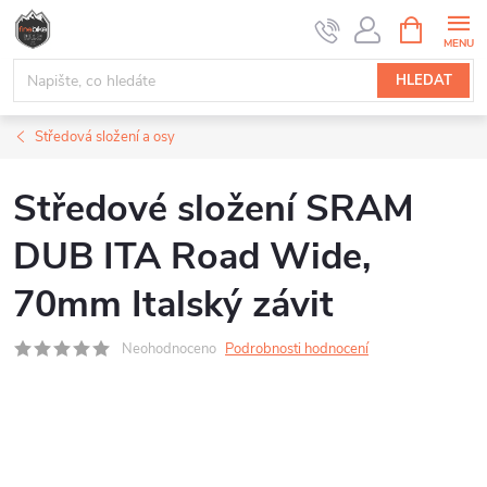
Přejít
NÁKUPNÍ
na
KOŠÍK
obsah
HLEDAT
Středová složení a osy
Středové složení SRAM
DUB ITA Road Wide,
70mm Italský závit
Neohodnoceno
Podrobnosti hodnocení