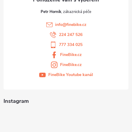
Petr Horník
info
@
finebike.cz
224 247 526
777 334 025
FineBike.cz
FineBike.cz
FineBike Youtube kanál
Instagram