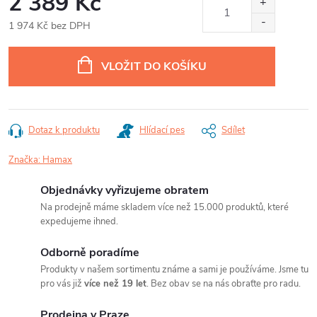
2 389 Kč
1 974 Kč bez DPH
Měrná
cena:
VLOŽIT DO KOŠÍKU
Dotaz k produktu
Hlídací pes
Sdílet
Značka:
Hamax
Objednávky vyřizujeme obratem
Na prodejně máme skladem více než 15.000 produktů, které
expedujeme ihned.
Odborně poradíme
Produkty v našem sortimentu známe a sami je používáme. Jsme tu
pro vás již
více než 19 let
. Bez obav se na nás obraťte pro radu.
Prodejna v Praze