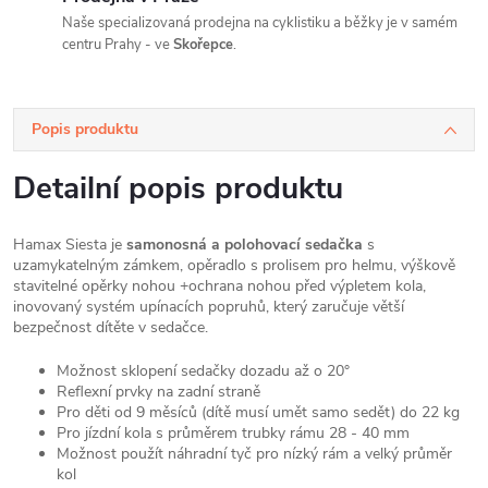
Naše specializovaná prodejna na cyklistiku a běžky je v samém
centru Prahy - ve
Skořepce
.
Popis produktu
Detailní popis produktu
Hamax Siesta je
samonosná a polohovací sedačka
s
uzamykatelným zámkem, opěradlo s prolisem pro helmu, výškově
stavitelné opěrky nohou +ochrana nohou před výpletem kola,
inovovaný systém upínacích popruhů, který zaručuje větší
bezpečnost dítěte v sedačce.
Možnost sklopení sedačky dozadu až o 20°
Reflexní prvky na zadní straně
Pro děti od 9 měsíců (dítě musí umět samo sedět) do 22 kg
Pro jízdní kola s průměrem trubky rámu 28 - 40 mm
Možnost použít náhradní tyč pro nízký rám a velký průměr
kol