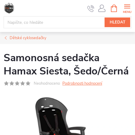
Přejít
NÁKUPNÍ
na
KOŠÍK
obsah
HLEDAT
Dětské cyklosedačky
Samonosná sedačka
Hamax Siesta, Šedo/Černá
Neohodnoceno
Podrobnosti hodnocení