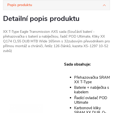
Popis produktu
Detailní popis produktu
XX T-Type Eagle Transmission AXS sada (Součástí balení -
přehazovačka s baterií a nabíječkou, řadič POD Ultimate, Kliky XX
Q174 CL55 DUB MTB Wide 165mm s 32zubovým převodníkem pro
přímou montáž a chrániči, řetěz 126 článků, kazeta XS-1297 10-52
zubů)
Sada obsahuje:
Přehazovačka SRAM
XX T-Type
Baterie + nabíječka s
kabelem
Řadící ovladač POD
Ultimate
Karbonové kliky
SRAM XX DUB, Q-