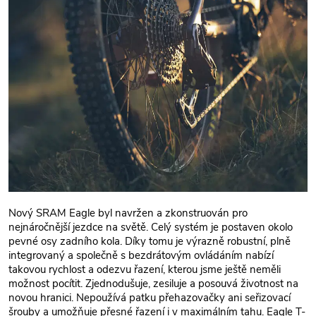
Nový SRAM Eagle byl navržen a zkonstruován pro
nejnáročnější jezdce na světě. Celý systém je postaven okolo
pevné osy zadního kola. Díky tomu je výrazně robustní, plně
integrovaný a společně s bezdrátovým ovládáním nabízí
takovou rychlost a odezvu řazení, kterou jsme ještě neměli
možnost pocítit. Zjednodušuje, zesiluje a posouvá životnost na
novou hranici. Nepoužívá patku přehazovačky ani seřizovací
šrouby a umožňuje přesné řazení i v maximálním tahu. Eagle T-