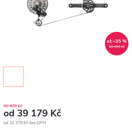
až –35 %
60 499 Kč
60 499 Kč
od
39 179 Kč
od
32 379 Kč
bez DPH
Měrná