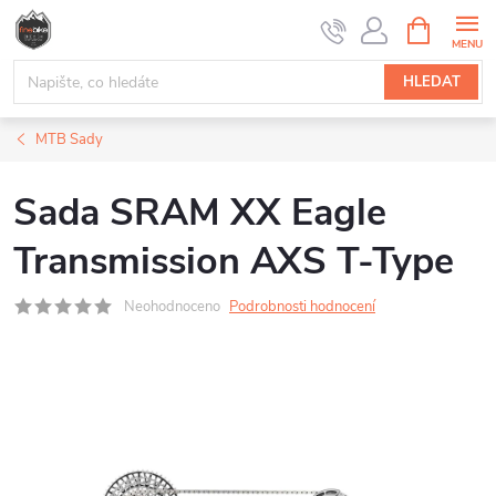
Přejít
NÁKUPNÍ
na
KOŠÍK
obsah
HLEDAT
MTB Sady
Sada SRAM XX Eagle
Transmission AXS T-Type
Neohodnoceno
Podrobnosti hodnocení