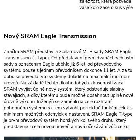
záležitost, která pozvedá
vaše kolo zase o kus výše.
Nový SRAM Eagle Transmission
Značka SRAM představila zcela nové MTB sady SRAM Eagle
Transmission (T-type). Od představení první dvanáctirychlostní
sady s označením Eagle uběhlo již 6 let, od převodového
systému pouze s jedním převodníkem dokonce 11 let. A za tu
dobu se povedlo tyto systémy doladit na maximální možnou
úroveň. Na základě těchto dlouhodobých zkušeností začal
SRAM vyvíjet úplně nový systém, který odstraňuje slabiny
stávajících, a díky kterému bude možné dosáhnout úplně nové
úrovně výkonu. Inženýři se zaměřili na celé rozhraní
pohonného systému s cílem vytvořit perfektně funkční celek s
minimem možných odchylek a nastavení. SRAM Eagle T-type
je první převodový systém horských kol svého druhu, který
představuje zcela novou úroveň a nová očekávání vůči celku.