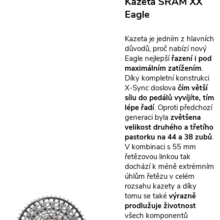
Kazeta SRAM XX
Eagle
Kazeta je jedním z hlavních
důvodů, proč nabízí nový
Eagle nejlepší
řazení i pod
maximálním zatížením
.
Díky kompletní konstrukci
X-Sync doslova
čím větší
sílu do pedálů vyvíjíte, tím
lépe řadí
. Oproti předchozí
generaci byla
zvětšena
velikost druhého a třetího
pastorku na 44 a 38 zubů
.
V kombinaci s 55 mm
řetězovou linkou tak
dochází k méně extrémním
úhlům řetězu v celém
rozsahu kazety a díky
tomu se také
výrazně
prodlužuje životnost
všech komponentů