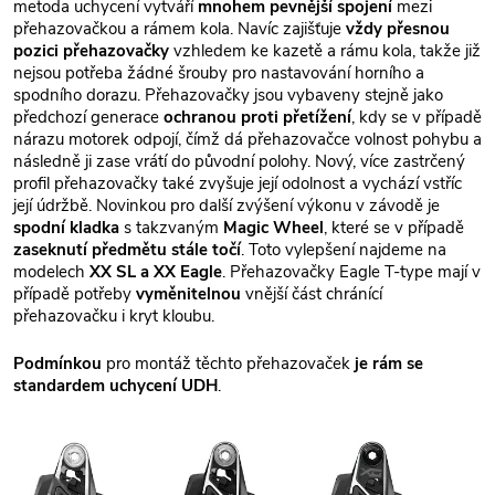
metoda uchycení vytváří
mnohem pevnější spojení
mezi
přehazovačkou a rámem kola. Navíc zajišťuje
vždy přesnou
pozici přehazovačky
vzhledem ke kazetě a rámu kola, takže již
nejsou potřeba žádné šrouby pro nastavování horního a
spodního dorazu. Přehazovačky jsou vybaveny stejně jako
předchozí generace
ochranou proti přetížení
, kdy se v případě
nárazu motorek odpojí, čímž dá přehazovačce volnost pohybu a
následně ji zase vrátí do původní polohy. Nový, více zastrčený
profil přehazovačky také zvyšuje její odolnost a vychází vstříc
její údržbě. Novinkou pro další zvýšení výkonu v závodě je
spodní kladka
s takzvaným
Magic Wheel
, které se v případě
zaseknutí předmětu stále točí
. Toto vylepšení najdeme na
modelech
XX SL a XX Eagle
. Přehazovačky Eagle T-type mají v
případě potřeby
vyměnitelnou
vnější část chránící
přehazovačku i kryt kloubu.
Podmínkou
pro montáž těchto přehazovaček
je
rám se
standardem uchycení UDH
.