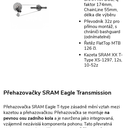
faktor 174mm,
ChainLine 55mm,
délka dle výběru
Převodník 32z pro
přímou montáž, s
chrániči bashguard
(odnímatelné)
Řetěz FlatTop MTB
12
6 čl.
Kazeta SRAM XX T-
Type XS-1297, 12s,
10-52z
Přehazovačky SRAM Eagle Transmission
Přehazovačka SRAM Eagle T-type zásadně mění vztah mezi
kazetou a přehazovačkou. Přehazovačka se montuje
na
pevnou osu zadního kola
a je navržena jako integrovaná,
vzájemně nezávislá komponenta pohonu. Tato převratná