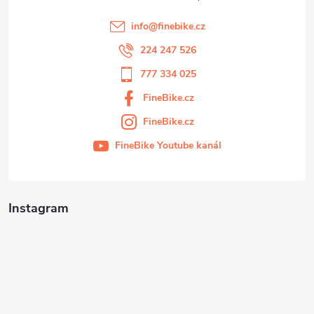
info
@
finebike.cz
224 247 526
777 334 025
FineBike.cz
FineBike.cz
FineBike Youtube kanál
Instagram