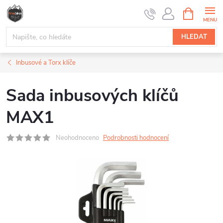
Přejít
NÁKUPNÍ
na
KOŠÍK
obsah
HLEDAT
Inbusové a Torx klíče
Sada inbusových klíčů
MAX1
Neohodnoceno
Podrobnosti hodnocení