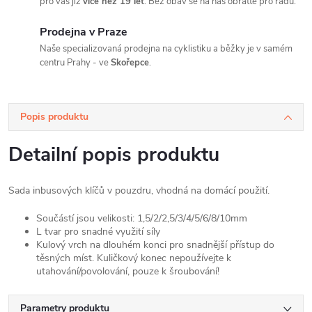
pro vás již
více než 19 let
. Bez obav se na nás obraťte pro radu.
Prodejna v Praze
Naše specializovaná prodejna na cyklistiku a běžky je v samém
centru Prahy - ve
Skořepce
.
Popis produktu
Detailní popis produktu
Sada inbusových klíčů v pouzdru, vhodná na domácí použití.
Součástí jsou velikosti: 1,5/2/2,5/3/4/5/6/8/10mm
L tvar pro snadné využití síly
Kulový vrch na dlouhém konci pro snadnější přístup do
těsných míst. Kuličkový konec nepoužívejte k
utahování/povolování, pouze k šroubování!
Parametry produktu