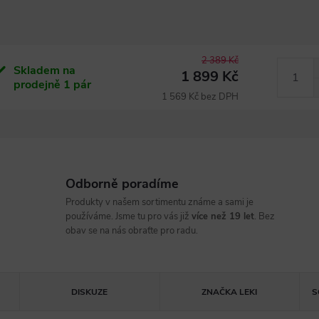
2 389 Kč
Skladem na
1 899 Kč
prodejně
1 pár
1 569 Kč bez DPH
Odborně poradíme
Produkty v našem sortimentu známe a sami je
používáme. Jsme tu pro vás již
více než 19 let
. Bez
obav se na nás obraťte pro radu.
DISKUZE
ZNAČKA
LEKI
S