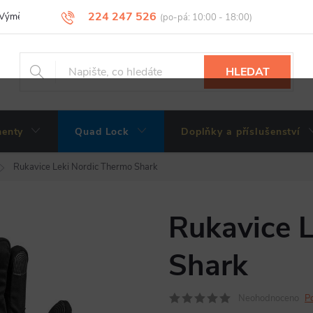
224 247 526
Výměny, vrácení a reklamace zboží
Obchodní podmínky
Podmínky 
HLEDAT
enty
Quad Lock
Doplňky a příslušenství
Rukavice Leki Nordic Thermo Shark
Rukavice 
Shark
Neohodnoceno
P