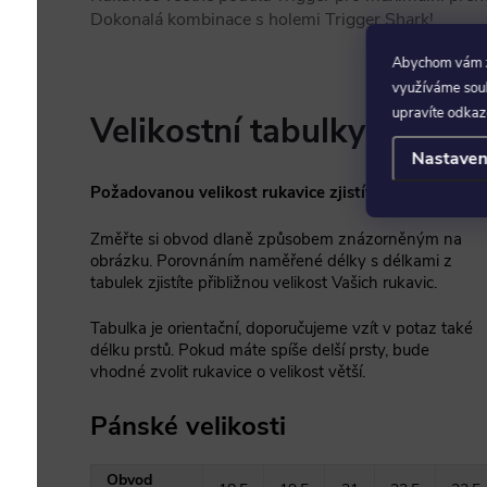
Dokonalá kombinace s holemi Trigger Shark!
Abychom vám za
využíváme soubo
upravíte odkaz
Velikostní tabulky LEKI R
Nastaven
Požadovanou velikost rukavice zjistíte takto:
Změřte si obvod dlaně způsobem znázorněným na
obrázku. Porovnáním naměřené délky s délkami z
tabulek zjistíte přibližnou velikost Vašich rukavic.
Tabulka je orientační, doporučujeme vzít v potaz také
délku prstů. Pokud máte spíše delší prsty, bude
vhodné zvolit rukavice o velikost větší.
Pánské velikosti
Obvod