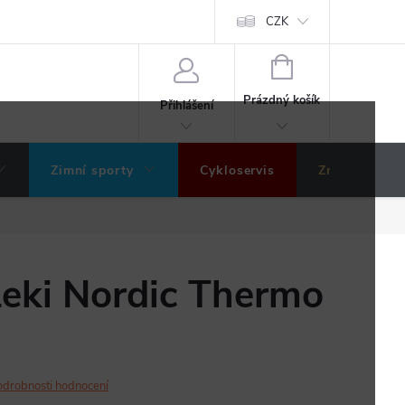
ochrany osobních údajů
Hodnocení obchodu
CZK
NÁKUPNÍ
KOŠÍK
Prázdný košík
Přihlášení
Zimní sporty
Cykloservis
Značky
Leki Nordic Thermo
odrobnosti hodnocení