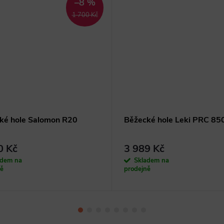
–8 %
1 700 Kč
ké hole Salomon R20
Běžecké hole Leki PRC 85
0 Kč
3 989 Kč
adem na
Skladem na
ně
prodejně