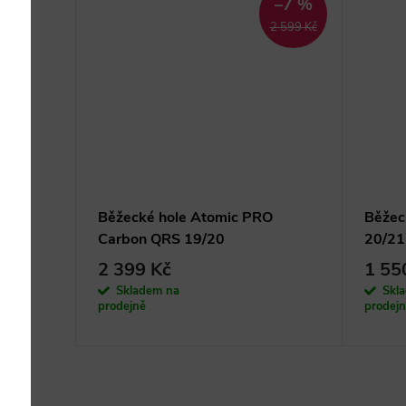
–9 %
–7 %
990 Kč
2 599 Kč
 Jr
Běžecké hole Atomic PRO
Běžec
Carbon QRS 19/20
20/21
2 399 Kč
1 55
Skladem na
Skl
prodejně
prodej