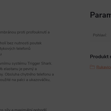
Param
embránou proti profouknutí a
Pohlaví
:
holí bez nutnosti poutek
tykových telefonů
u
Produkt n
tivnímu systému Trigger Shark.
Rukavice
 elastanu je pevný a
y. Obsluha chytrého telefonu a
oužité na palci a ukazováčku,
s síly a maximální pohodlí.