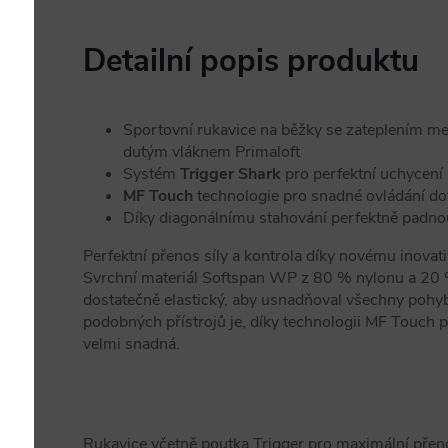
Detailní popis produktu
Sportovní rukavice na běžky se zateplením m
dutým vláknem Primaloft
Systém
Trigger Shark
pro perfektní uchycení 
MF Touch
technologie pro snadné ovládání do
Díky diagonálnímu stahování perfektně padno
Perfektní přenos síly a kontrola díky novému inova
Svrchní materiál Softspan WP z 80 % nylonu a 20 %
dostatečně elastický, aby usnadňoval všechny pohyb
podobných přístrojů je, díky technologii MF Touch p
velmi snadná.
Rukavice včetně poutka Trigger pro maximální přeno