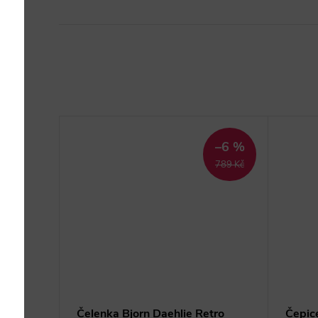
–8 %
–6 %
689 Kč
789 Kč
yknit
Čelenka Bjorn Daehlie Retro
Čepice