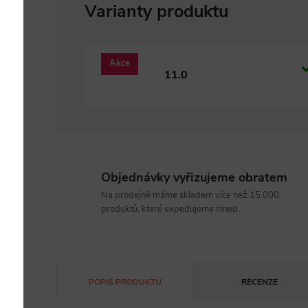
Akce
11.0
Objednávky vyřizujeme obratem
Na prodejně máme skladem více než 15.000
produktů, které expedujeme ihned.
POPIS PRODUKTU
RECENZE