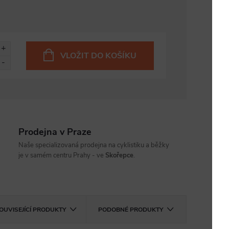
VLOŽIT DO KOŠÍKU
Prodejna v Praze
Naše specializovaná prodejna na cyklistiku a běžky
je v samém centru Prahy - ve
Skořepce
.
OUVISEJÍCÍ PRODUKTY
PODOBNÉ PRODUKTY