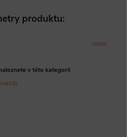
etry produktu:
Unisex
aleznete v této kategorii
 na lyže