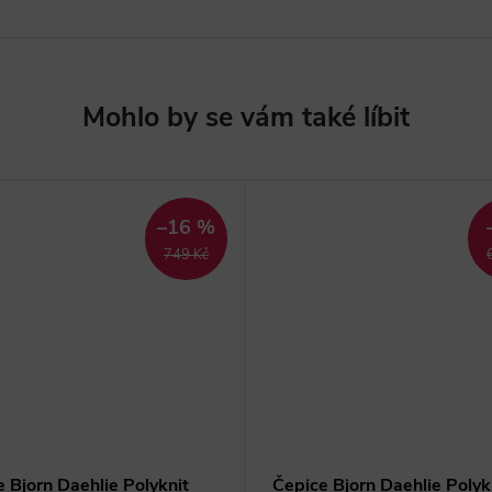
–16 %
749 Kč
 Bjorn Daehlie Polyknit
Čepice Bjorn Daehlie Polyk