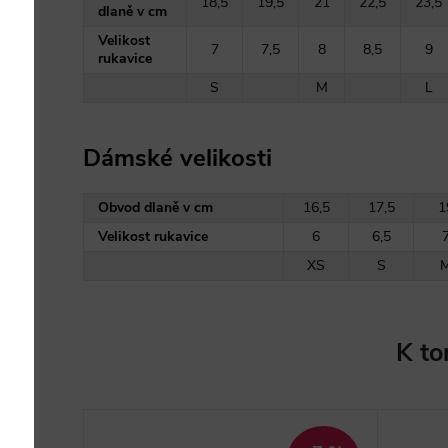
18,5
19,5
21
22,5
23,5
dlaně v cm
Velikost
7
7,5
8
8,5
9
rukavice
S
M
L
Dámské velikosti
Obvod dlaně v cm
16,5
17,5
1
Velikost rukavice
6
6,5
XS
S
K to