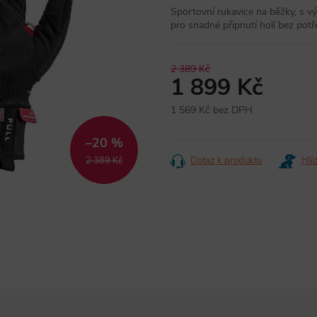
Sportovní rukavice na běžky, s v
pro snadné připnutí holí bez potř
2 389 Kč
1 899 Kč
1 569 Kč bez DPH
Měrná
cena:
–20 %
2 389 Kč
Dotaz k produktu
Hlí