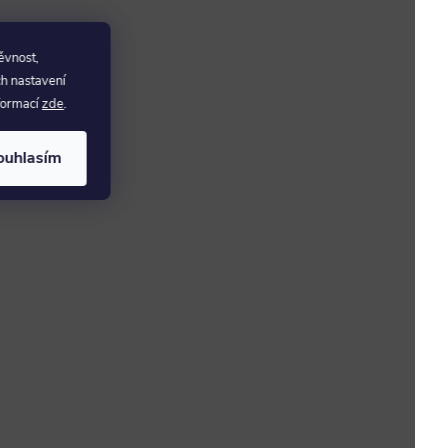
ěvnost,
ch nastavení
nformací
zde
.
ouhlasím