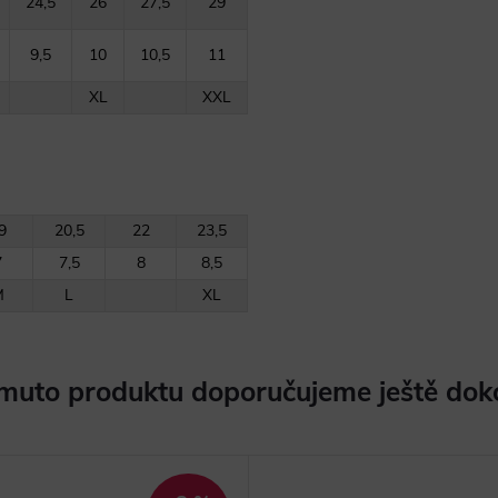
24,5
26
27,5
29
9,5
10
10,5
11
XL
XXL
9
20,5
22
23,5
7
7,5
8
8,5
M
L
XL
muto produktu doporučujeme ještě dok