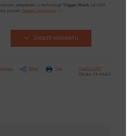
ýrazným zateplením, s technologií
Trigger Shark
od LEKI
eby poutek.
Detailní informace
ZVOLTE VARIANTU
dací pes
Sdílet
Tisk
Značka:
LEKI
Záruka
:
24 měsíců