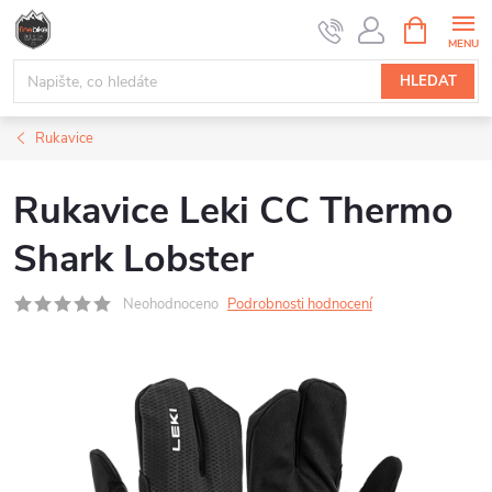
Přejít
NÁKUPNÍ
na
KOŠÍK
obsah
HLEDAT
Rukavice
Rukavice Leki CC Thermo
Shark Lobster
Neohodnoceno
Podrobnosti hodnocení