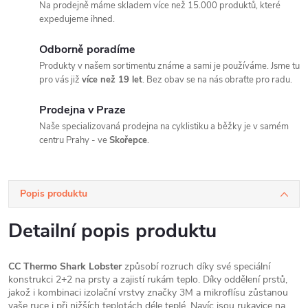
Na prodejně máme skladem více než 15.000 produktů, které
expedujeme ihned.
Odborně poradíme
Produkty v našem sortimentu známe a sami je používáme. Jsme tu
pro vás již
více než 19 let
. Bez obav se na nás obraťte pro radu.
Prodejna v Praze
Naše specializovaná prodejna na cyklistiku a běžky je v samém
centru Prahy - ve
Skořepce
.
Popis produktu
Detailní popis produktu
CC Thermo Shark Lobster
způsobí rozruch díky své speciální
konstrukci 2+2 na prsty a zajistí rukám teplo. Díky oddělení prstů,
jakož i kombinaci izolační vrstvy značky 3M a mikroflísu zůstanou
vaše ruce i při nižších teplotách déle teplé. Navíc jsou rukavice na