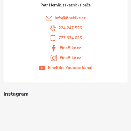
Petr Horník
info
@
finebike.cz
224 247 526
777 334 025
FineBike.cz
FineBike.cz
FineBike Youtube kanál
Instagram