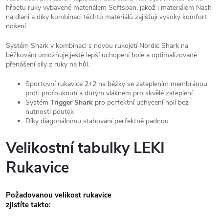
hřbetu ruky vybavené materiálem Softspan, jakož i materiálem Nash
na dlani a díky kombinaci těchto materiálů zajišťují vysoký komfort
nošení.
Systém Shark v kombinaci s novou rukojetí Nordic Shark na
běžkování umožňuje ještě lepší uchopení hole a optimalizované
přenášení síly z ruky na hůl.
Sportovní rukavice 2+2 na běžky se zateplením membránou
proti profouknutí a dutým vláknem pro skvělé zateplení
Systém
Trigger Shark
pro perfektní uchycení holí bez
nutnosti poutek
Díky diagonálnímu stahování perfektně padnou
Velikostní tabulky LEKI
Rukavice
Požadovanou velikost rukavice
zjistíte takto: