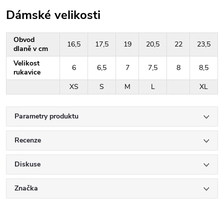
Dámské velikosti
Obvod
16,5
17,5
19
20,5
22
23,5
dlaně v cm
Velikost
6
6,5
7
7,5
8
8,5
rukavice
XS
S
M
L
XL
Parametry produktu
Recenze
Diskuse
Značka