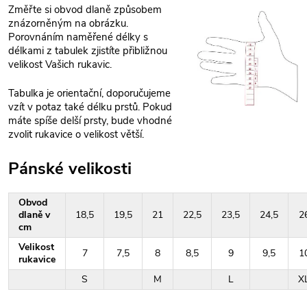
Změřte si obvod dlaně způsobem
znázorněným na obrázku.
Porovnáním naměřené délky s
délkami z tabulek zjistíte přibližnou
velikost Vašich rukavic.
Tabulka je orientační, doporučujeme
vzít v potaz také délku prstů. Pokud
máte spíše delší prsty, bude vhodné
zvolit rukavice o velikost větší.
Pánské velikosti
Obvod
dlaně v
18,5
19,5
21
22,5
23,5
24,5
2
cm
Velikost
7
7,5
8
8,5
9
9,5
1
rukavice
S
M
L
X