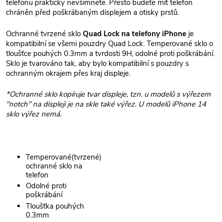
telefonu prakticky nevšimnete. Přesto budete mít telefon
chráněn před poškrábaným displejem a otisky prstů.
Ochranné tvrzené sklo
Quad Lock na telefony iPhone
je
kompatibilní se všemi pouzdry Quad Lock. Temperované sklo o
tloušťce pouhých 0.3mm a tvrdosti 9H, odolné proti poškrábání.
Sklo je tvarováno tak, aby bylo kompatibilní s pouzdry s
ochranným okrajem přes kraj displeje.
*Ochranné sklo kopíruje tvar displeje, tzn. u modelů s výřezem
"notch" na displeji je na skle také výřez. U modelů iPhone 14
sklo výřez nemá.
Temperované(tvrzené)
ochranné sklo na
telefon
Odolné proti
poškrábání
Tloušťka pouhých
0.3mm