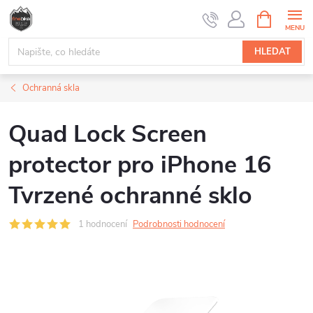
Přejít
NÁKUPNÍ
na
KOŠÍK
obsah
HLEDAT
Ochranná skla
Quad Lock Screen
protector pro iPhone 16
Tvrzené ochranné sklo
1 hodnocení
Podrobnosti hodnocení