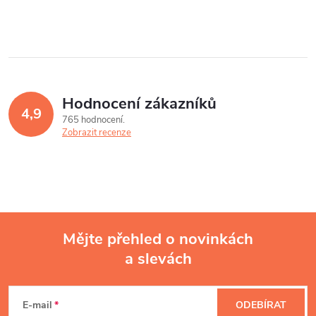
Hodnocení zákazníků
4,9
765 hodnocení
Zobrazit recenze
Mějte přehled o novinkách
a slevách
Z
á
E-mail
ODEBÍRAT