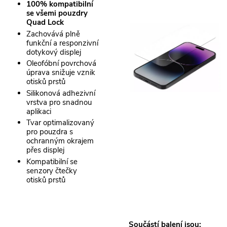
100% kompatibilní
se všemi pouzdry
Quad Lock
Zachovává plně
funkční a responzivní
dotykový displej
Oleofóbní povrchová
úprava snižuje vznik
otisků prstů
Silikonová adhezivní
vrstva pro snadnou
aplikaci
Tvar optimalizovaný
pro pouzdra s
ochranným okrajem
přes displej
Kompatibilní se
senzory čtečky
otisků prstů
Součástí balení jsou: