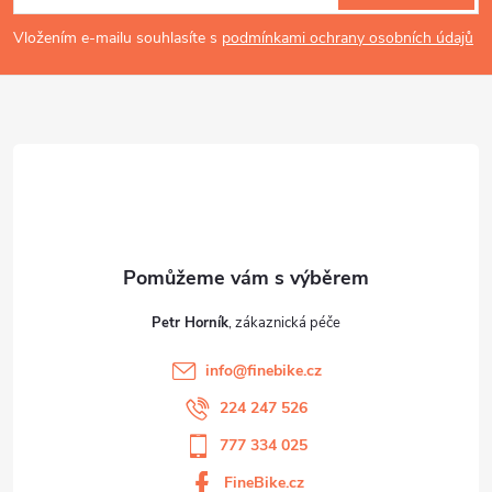
p
Vložením e-mailu souhlasíte s
podmínkami ochrany osobních údajů
a
t
í
Petr Horník
info
@
finebike.cz
224 247 526
777 334 025
FineBike.cz