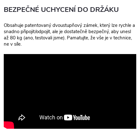
BEZPEČNÉ UCHYCENÍ DO DRŽÁKU
Obsahuje patentovaný dvoustupňový zámek, který lze rychle a
snadno připojit/odpojit, ale je dostatečně bezpečný, aby unesl
až 80 kg (ano, testovali jsme). Pamatujte, že vše je v technice,
ne v síle.