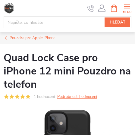
Přejít
NÁKUPNÍ
na
KOŠÍK
obsah
HLEDAT
Pouzdra pro Apple iPhone
Quad Lock Case pro
iPhone 12 mini Pouzdro na
telefon
1 hodnocení
Podrobnosti hodnocení