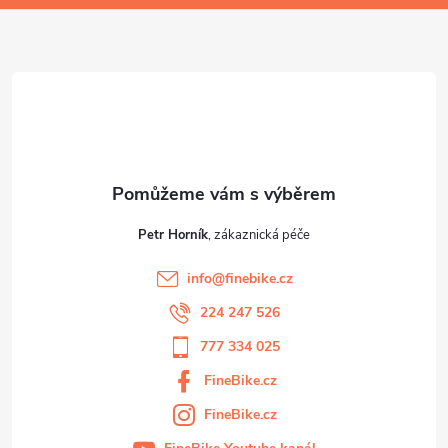
a
t
í
Petr Horník
info
@
finebike.cz
224 247 526
777 334 025
FineBike.cz
FineBike.cz