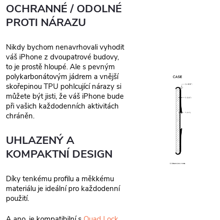
OCHRANNÉ / ODOLNÉ
PROTI NÁRAZU
Nikdy bychom nenavrhovali vyhodit
váš iPhone z dvoupatrové budovy,
to je prostě hloupé. Ale s pevným
polykarbonátovým jádrem a vnější
skořepinou TPU pohlcující nárazy si
můžete být jisti, že váš iPhone bude
při vašich každodenních aktivitách
chráněn.
UHLAZENÝ A
KOMPAKTNÍ DESIGN
Díky tenkému profilu a měkkému
materiálu je ideální pro každodenní
použití.
A ano, je kompatibilní s
Quad Lock