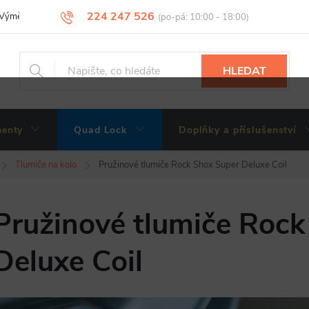
224 247 526
Výměny, vrácení a reklamace zboží
Obchodní podmínky
Podmínky 
HLEDAT
enty
Quad Lock
Doplňky a příslušenství
Tlumiče na kolo
Pružinové tlumiče Rock Shox Super Deluxe Coil
Pružinové tlumiče Rock
Deluxe Coil