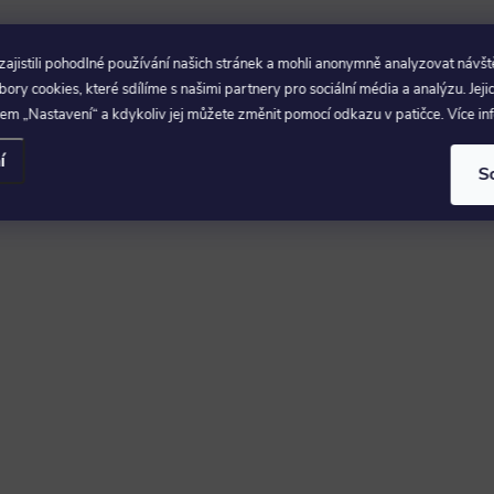
c
jistili pohodlné používání našich stránek a mohli anonymně analyzovat návšt
p
ry cookies, které sdílíme s našimi partnery pro sociální média a analýzu. Jeji
em „Nastavení“ a kdykoliv jej můžete změnit pomocí odkazu v patičce. Více i
í
v
S
k
y
v
ý
p
s