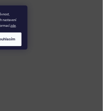
ěvnost,
ch nastavení
nformací
zde
.
ouhlasím