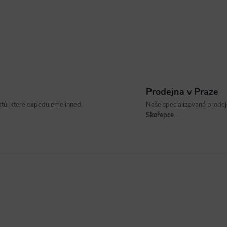
Prodejna v Praze
ů, které expedujeme ihned.
Naše specializovaná prodejn
Skořepce
.