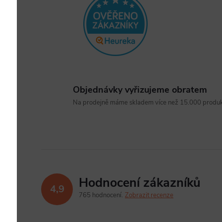
Objednávky vyřizujeme obratem
Na prodejně máme skladem více než 15.000 produkt
Hodnocení zákazníků
4,9
765 hodnocení
Zobrazit recenze