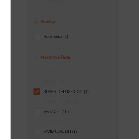
Novinka
0
Značky
Rock Shox
1
Modelová řada
Deluxe
0
SIDLuxe
0
SUPER DELUXE COIL
1
SUPER DELUXE
0
Vivid Coil
18
Vivid Air
0
VIVID COIL DH
1