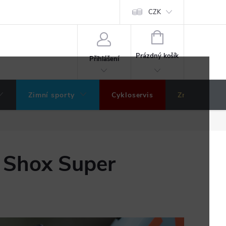
ochrany osobních údajů
Hodnocení obchodu
CZK
NÁKUPNÍ
KOŠÍK
Prázdný košík
Přihlášení
Zimní sporty
Cykloservis
Značky
 Shox Super