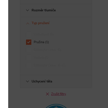
Rozměr tlumiče
Typ pružení
Vzduchové
0
Pružina
1
DebonAir Linear
0
Vzduch
0
DebonAir Linear XL
0
Uchycení těla
Zrušit filtry