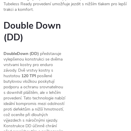
Tubeless Ready provedení umožňuje jezdit s nižším tlakem pro lepší
trakci a komfort.
Double Down
(DD)
DoubleDown (DD)
představuje
vylepšenou konstrukci se dvěma
vrstvami kostry pro enduro
závody. Dvě vrstvy kostry s
hustotou
120 TPI
posílené
butylovou vložkou poskytují
podporu a ochranu srovnatelnou
s downhill pláštěm, ale v lehčím
provedení. Tato technologie nabízí
ideální kompromis mezi odolností
proti defektům a nižší hmotností,
což oceníte při dlouhých
výjezdech s náročnými sjezdy.
Konstrukce DD účinně chrání