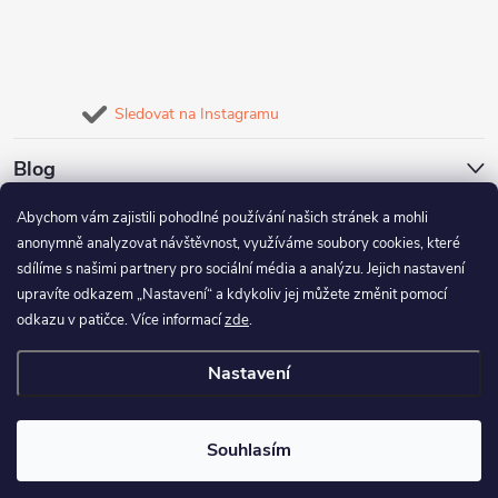
Sledovat na Instagramu
Blog
Abychom vám zajistili pohodlné používání našich stránek a mohli
Naše služby
anonymně analyzovat návštěvnost, využíváme soubory cookies, které
sdílíme s našimi partnery pro sociální média a analýzu. Jejich nastavení
Informace pro vás
upravíte odkazem „Nastavení“ a kdykoliv jej můžete změnit pomocí
odkazu v patičce. Více informací
zde
.
Nastavení
Copyright 2026
FineBike
. Všechna práva vyhrazena.
Upravit nastavení
cookies
Souhlasím
Vytvořil Shoptet