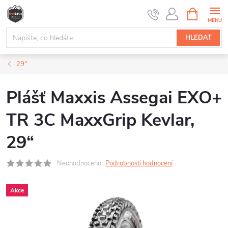
Přejít
NÁKUPNÍ
na
KOŠÍK
obsah
HLEDAT
29"
Plášť Maxxis Assegai EXO+
TR 3C MaxxGrip Kevlar,
29“
Neohodnoceno
Podrobnosti hodnocení
Akce