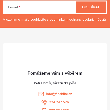
á
E-mail
ODEBÍRAT
p
Vložením e-mailu souhlasíte s
podmínkami ochrany osobních údajů
a
t
í
Petr Horník
info
@
finebike.cz
224 247 526