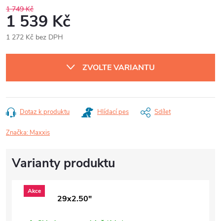
1 749 Kč
1 539 Kč
1 272 Kč bez DPH
Měrná
cena:
ZVOLTE VARIANTU
Dotaz k produktu
Hlídací pes
Sdílet
Značka:
Maxxis
Akce
29x2.50"