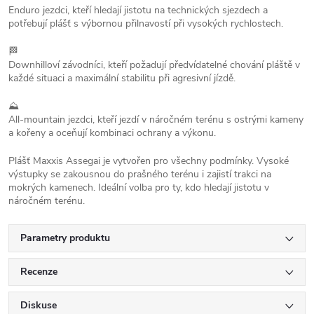
Enduro jezdci, kteří hledají jistotu na technických sjezdech a
potřebují plášť s výbornou přilnavostí při vysokých rychlostech.
🏁
Downhilloví závodníci, kteří požadují předvídatelné chování pláště v
každé situaci a maximální stabilitu při agresivní jízdě.
⛰️
All-mountain jezdci, kteří jezdí v náročném terénu s ostrými kameny
a kořeny a oceňují kombinaci ochrany a výkonu.
Plášť Maxxis Assegai je vytvořen pro všechny podmínky. Vysoké
výstupky se zakousnou do prašného terénu i zajistí trakci na
mokrých kamenech. Ideální volba pro ty, kdo hledají jistotu v
náročném terénu.
Parametry produktu
Recenze
Diskuse