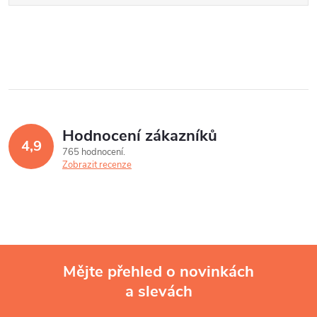
Hodnocení zákazníků
4,9
765 hodnocení
Zobrazit recenze
Mějte přehled o novinkách
a slevách
Z