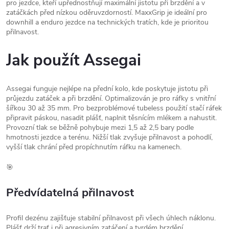
pro jezdce, kteří upřednostňují maximální jistotu při brzdění a v
zatáčkách před nízkou oděruvzdorností. MaxxGrip je ideální pro
downhill a enduro jezdce na technických tratích, kde je prioritou
přilnavost.
Jak použít Assegai
Assegai funguje nejlépe na přední kolo, kde poskytuje jistotu při
průjezdu zatáček a při brzdění. Optimalizován je pro ráfky s vnitřní
šířkou 30 až 35 mm. Pro bezproblémové tubeless použití stačí ráfek
připravit páskou, nasadit plášť, naplnit těsnícím mlékem a nahustit.
Provozní tlak se běžně pohybuje mezi 1,5 až 2,5 bary podle
hmotnosti jezdce a terénu. Nižší tlak zvyšuje přilnavost a pohodlí,
vyšší tlak chrání před propíchnutím ráfku na kamenech.
🎯
Předvídatelná přilnavost
Profil dezénu zajišťuje stabilní přilnavost při všech úhlech náklonu.
Plášť drží trať i při agresivním zatáčení a tvrdém brzdění.