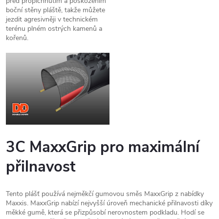
před propíchnutím a poškozením
boční stěny pláště, takže můžete
jezdit agresivněji v technickém
terénu plném ostrých kamenů a
kořenů.
3C MaxxGrip pro maximální
přilnavost
Tento plášť používá nejměkčí gumovou směs MaxxGrip z nabídky
Maxxis. MaxxGrip nabízí nejvyšší úroveň mechanické přilnavosti díky
měkké gumě, která se přizpůsobí nerovnostem podkladu. Hodí se