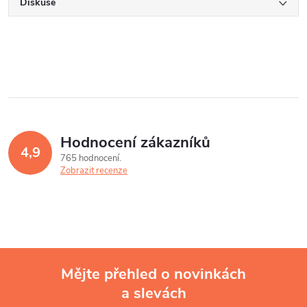
Diskuse
Hodnocení zákazníků
4,9
765 hodnocení
Zobrazit recenze
Mějte přehled o novinkách
a slevách
Z