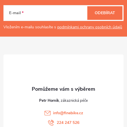
á
E-mail
ODEBÍRAT
p
Vložením e-mailu souhlasíte s
podmínkami ochrany osobních údajů
a
t
í
Petr Horník
info
@
finebike.cz
224 247 526