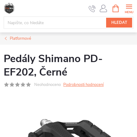
Přejít
NÁKUPNÍ
na
KOŠÍK
obsah
HLEDAT
Platformové
Pedály Shimano PD-
EF202, Černé
Neohodnoceno
Podrobnosti hodnocení