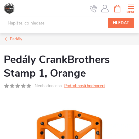
Přejít
NÁKUPNÍ
na
KOŠÍK
obsah
HLEDAT
Pedály
Pedály CrankBrothers
Stamp 1, Orange
Neohodnoceno
Podrobnosti hodnocení