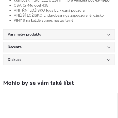
Kompozitní tělo (111 x 114 mm,
pro velikost bot 43-49EU
)
OSA Cr-Mo ocel 435
VNITŘNÍ LOŽISKO Igus LL kluzná pouzdra
VNĚJŠÍ LOŽISKO Endurobearings zapouzdřené ložisko
PINY 9 na každé straně, nastavitelné
Parametry produktu
Recenze
Diskuse