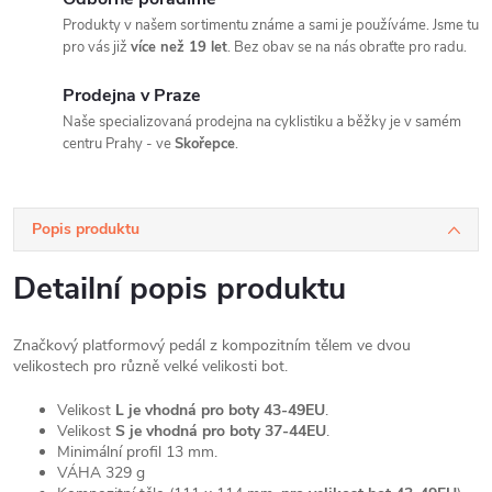
Produkty v našem sortimentu známe a sami je používáme. Jsme tu
pro vás již
více než 19 let
. Bez obav se na nás obraťte pro radu.
Prodejna v Praze
Naše specializovaná prodejna na cyklistiku a běžky je v samém
centru Prahy - ve
Skořepce
.
Popis produktu
Detailní popis produktu
Značkový platformový pedál z kompozitním tělem ve dvou
velikostech pro různě velké velikosti bot.
Velikost
L je vhodná pro boty 43-49EU
.
Velikost
S je vhodná pro boty 37-44EU
.
Minimální profil 13 mm.
VÁHA 329 g