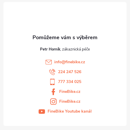
t
í
Petr Horník
info
@
finebike.cz
224 247 526
777 334 025
FineBike.cz
FineBike.cz
FineBike Youtube kanál