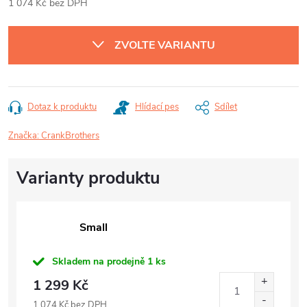
1 074 Kč bez DPH
Měrná
cena:
ZVOLTE VARIANTU
Dotaz k produktu
Hlídací pes
Sdílet
Značka:
CrankBrothers
Small
Skladem na prodejně
1 ks
1 299 Kč
1 074 Kč bez DPH