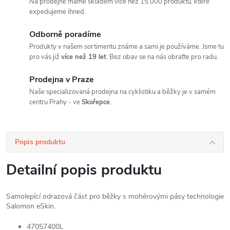
Na prodejně máme skladem více než 15.000 produktů, které
expedujeme ihned.
Odborně poradíme
Produkty v našem sortimentu známe a sami je používáme. Jsme tu
pro vás již
více než 19 let
. Bez obav se na nás obraťte pro radu.
Prodejna v Praze
Naše specializovaná prodejna na cyklistiku a běžky je v samém
centru Prahy - ve
Skořepce
.
Popis produktu
Detailní popis produktu
Samolepící odrazová část pro běžky s mohérovými pásy technologie
Salomon eSkin.
47057400L