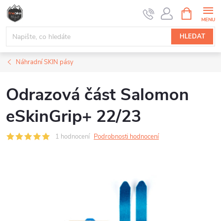
Přejít
NÁKUPNÍ
na
KOŠÍK
obsah
HLEDAT
Náhradní SKIN pásy
Odrazová část Salomon
eSkinGrip+ 22/23
1 hodnocení
Podrobnosti hodnocení