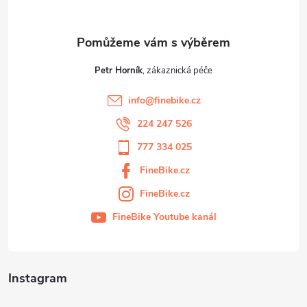
Petr Horník
info
@
finebike.cz
224 247 526
777 334 025
FineBike.cz
FineBike.cz
FineBike Youtube kanál
Instagram