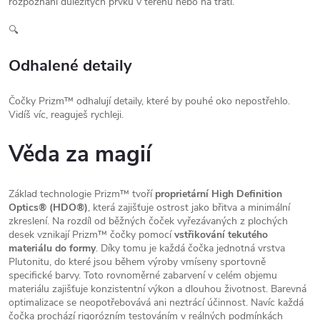
rozpoznání důležitých prvků v terénu nebo na trati.
🔍
Odhalené detaily
Čočky Prizm™ odhalují detaily, které by pouhé oko nepostřehlo.
Vidíš víc, reaguješ rychleji.
Věda za magií
Základ technologie Prizm™ tvoří
proprietární High Definition
Optics® (HDO®)
, která zajišťuje ostrost jako břitva a minimální
zkreslení. Na rozdíl od běžných čoček vyřezávaných z plochých
desek vznikají Prizm™ čočky pomocí
vstřikování tekutého
materiálu do formy
. Díky tomu je každá čočka jednotná vrstva
Plutonitu, do které jsou během výroby vmíseny sportovně
specifické barvy. Toto rovnoměrné zabarvení v celém objemu
materiálu zajišťuje konzistentní výkon a dlouhou životnost. Barevná
optimalizace se neopotřebovává ani neztrácí účinnost. Navíc každá
čočka prochází rigorózním testováním v reálných podmínkách