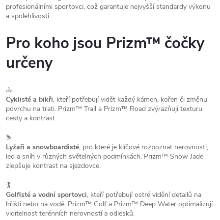
profesionálními sportovci, což garantuje nejvyšší standardy výkonu
a spolehlivosti.
Pro koho jsou Prizm™ čočky
určeny
🚴
Cyklisté a bikři
, kteří potřebují vidět každý kámen, kořen či změnu
povrchu na trati. Prizm™ Trail a Prizm™ Road zvýrazňují texturu
cesty a kontrast.
⛷️
Lyžaři a snowboardisté
, pro které je klíčové rozpoznat nerovnosti,
led a sníh v různých světelných podmínkách. Prizm™ Snow Jade
zlepšuje kontrast na sjezdovce.
🏌️
Golfisté a vodní sportovci
, kteří potřebují ostré vidění detailů na
hřišti nebo na vodě. Prizm™ Golf a Prizm™ Deep Water optimalizují
viditelnost terénních nerovností a odlesků.