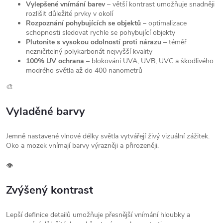
Vylepšené vnímání barev
– větší kontrast umožňuje snadněji
rozlišit důležité prvky v okolí
Rozpoznání pohybujících se objektů
– optimalizace
schopnosti sledovat rychle se pohybující objekty
Plutonite s vysokou odolností proti nárazu
– téměř
nezničitelný polykarbonát nejvyšší kvality
100% UV ochrana
– blokování UVA, UVB, UVC a škodlivého
modrého světla až do 400 nanometrů
🎨
Vyladěné barvy
Jemně nastavené vlnové délky světla vytvářejí živý vizuální zážitek.
Oko a mozek vnímají barvy výrazněji a přirozeněji.
👁️
Zvýšený kontrast
Lepší definice detailů umožňuje přesnější vnímání hloubky a