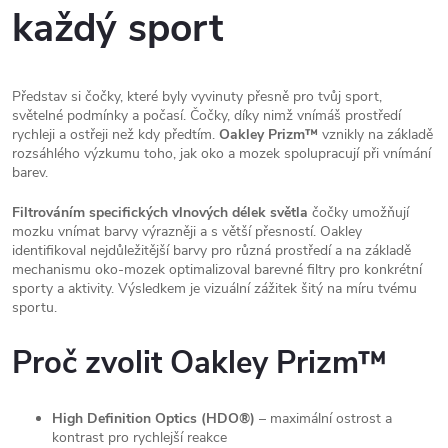
každý sport
Představ si čočky, které byly vyvinuty přesně pro tvůj sport,
světelné podmínky a počasí. Čočky, díky nimž vnímáš prostředí
rychleji a ostřeji než kdy předtím.
Oakley Prizm™
vznikly na základě
rozsáhlého výzkumu toho, jak oko a mozek spolupracují při vnímání
barev.
Filtrováním specifických vlnových délek světla
čočky umožňují
mozku vnímat barvy výrazněji a s větší přesností. Oakley
identifikoval nejdůležitější barvy pro různá prostředí a na základě
mechanismu oko-mozek optimalizoval barevné filtry pro konkrétní
sporty a aktivity. Výsledkem je vizuální zážitek šitý na míru tvému
sportu.
Proč zvolit Oakley Prizm™
High Definition Optics (HDO®)
– maximální ostrost a
kontrast pro rychlejší reakce