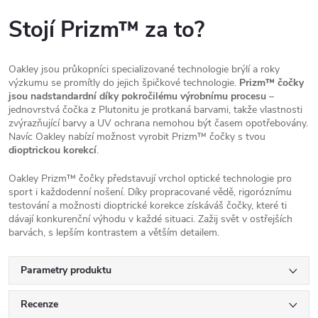
Stojí Prizm™ za to?
Oakley jsou průkopníci specializované technologie brýlí a roky
výzkumu se promítly do jejich špičkové technologie.
Prizm™ čočky
jsou nadstandardní díky pokročilému výrobnímu procesu
–
jednovrstvá čočka z Plutonitu je protkaná barvami, takže vlastnosti
zvýrazňující barvy a UV ochrana nemohou být časem opotřebovány.
Navíc Oakley nabízí možnost vyrobit Prizm™ čočky s tvou
dioptrickou korekcí
.
Oakley Prizm™ čočky představují vrchol optické technologie pro
sport i každodenní nošení. Díky propracované vědě, rigoróznímu
testování a možnosti dioptrické korekce získáváš čočky, které ti
dávají konkurenční výhodu v každé situaci. Zažij svět v ostřejších
barvách, s lepším kontrastem a větším detailem.
Parametry produktu
Recenze