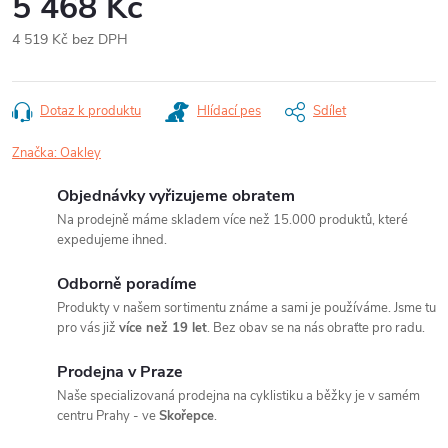
5 468 Kč
4 519 Kč bez DPH
Měrná
cena:
Dotaz k produktu
Hlídací pes
Sdílet
Značka:
Oakley
Objednávky vyřizujeme obratem
Na prodejně máme skladem více než 15.000 produktů, které
expedujeme ihned.
Odborně poradíme
Produkty v našem sortimentu známe a sami je používáme. Jsme tu
pro vás již
více než 19 let
. Bez obav se na nás obraťte pro radu.
Prodejna v Praze
Naše specializovaná prodejna na cyklistiku a běžky je v samém
centru Prahy - ve
Skořepce
.