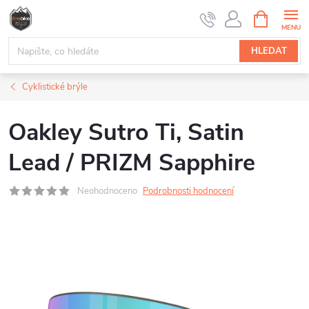
Přejít
NÁKUPNÍ
na
KOŠÍK
obsah
HLEDAT
Cyklistické brýle
Oakley Sutro Ti, Satin
Lead / PRIZM Sapphire
Neohodnoceno
Podrobnosti hodnocení