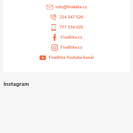
info
@
finebike.cz
224 247 526
777 334 025
FineBike.cz
FineBike.cz
FineBike Youtube kanál
Instagram