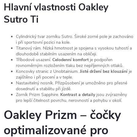
Hlavní vlastnosti Oakley
Sutro Ti
Cylindrický tvar zorníku Sutro. Široké zorné pole je zachováno
i při sportovní pozici na kole.
Titanový rám. Nízká hmotnost je spojena s vysokou tuhostí a
dlouhodobě stabilním usazením na obličeji.
Tříbodové usazení.
Celodenní komfort
je podpořen
rovnoměrným rozložením tlaku bez nepříjemných otlaků.
Koncovky stranic z Unobtainium.
Jisté držení bez klouzání
je
zajištěno i při pocení a v teple.
Nastavitelný nosník. Přizpůsobení je umožněno pro přesné
dosednutí a stabilitu při jízdě.
Zorník Prizm Sapphire.
Kontrast a detaily
jsou zvýrazněny
pro lepší čitelnost povrchu, nerovností a pohybu v okolí.
Oakley Prizm – čočky
optimalizované pro