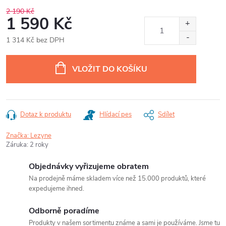
2 190 Kč
1 590 Kč
1 314 Kč bez DPH
Měrná
cena:
VLOŽIT DO KOŠÍKU
Dotaz k produktu
Hlídací pes
Sdílet
Značka:
Lezyne
Záruka
:
2 roky
Objednávky vyřizujeme obratem
Na prodejně máme skladem více než 15.000 produktů, které
expedujeme ihned.
Odborně poradíme
Produkty v našem sortimentu známe a sami je používáme. Jsme tu