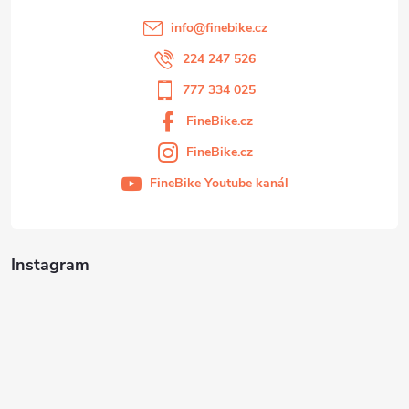
info
@
finebike.cz
224 247 526
777 334 025
FineBike.cz
FineBike.cz
FineBike Youtube kanál
Instagram