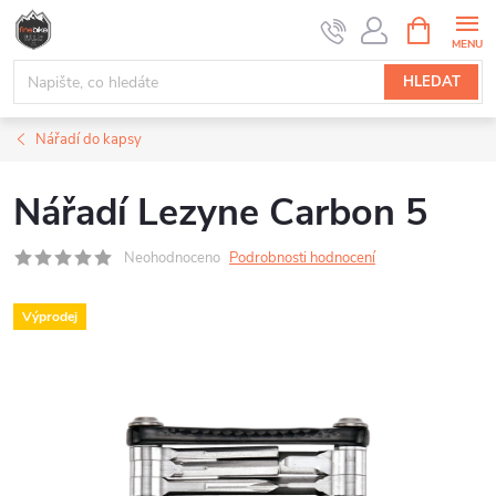
Přejít
NÁKUPNÍ
na
KOŠÍK
obsah
HLEDAT
Nářadí do kapsy
Nářadí Lezyne Carbon 5
Neohodnoceno
Podrobnosti hodnocení
Výprodej