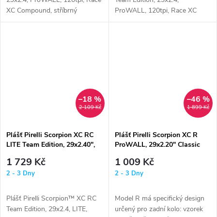
XC Compound, stříbrný
ProWALL, 120tpi, Race XC
Compound, žlutý
–18 %
–46 %
2 109 Kč
1 899 Kč
Plášť Pirelli Scorpion XC RC
Plášť Pirelli Scorpion XC R
LITE Team Edition, 29x2.40",
ProWALL, 29x2.20" Classic
Žlutý
1 729 Kč
1 009 Kč
2 - 3 Dny
2 - 3 Dny
Plášť Pirelli Scorpion™ XC RC
Model R má specifický design
Team Edition, 29x2.4, LITE,
určený pro zadní kolo: vzorek