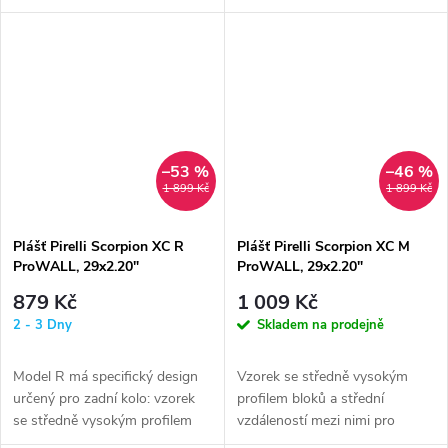
rychlou a jistou jízdu na
XCO: od uměle vybudovaných...
různých...
–53 %
–46 %
1 899 Kč
1 899 Kč
Plášť Pirelli Scorpion XC R
Plášť Pirelli Scorpion XC M
ProWALL, 29x2.20"
ProWALL, 29x2.20"
879 Kč
1 009 Kč
2 - 3 Dny
Skladem na prodejně
Model R má specifický design
Vzorek se středně vysokým
určený pro zadní kolo: vzorek
profilem bloků a střední
se středně vysokým profilem
vzdáleností mezi nimi pro
bloků a střední vzdáleností...
rychlou a jistou jízdu na