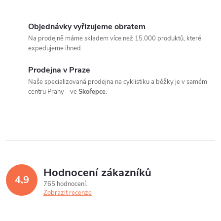
O
v
Objednávky vyřizujeme obratem
Na prodejně máme skladem více než 15.000 produktů, které
l
expedujeme ihned.
á
Prodejna v Praze
Naše specializovaná prodejna na cyklistiku a běžky je v samém
d
centru Prahy - ve
Skořepce
.
a
c
í
p
Hodnocení zákazníků
4,9
r
765 hodnocení
Zobrazit recenze
v