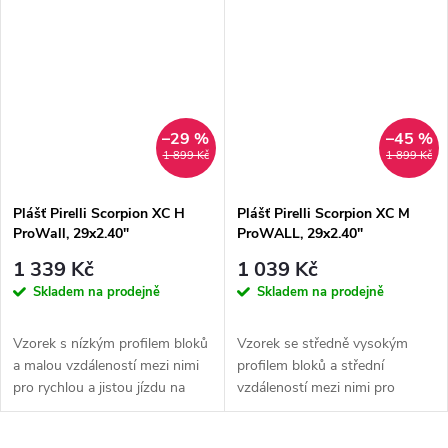
–29 %
–45 %
1 899 Kč
1 899 Kč
Plášť Pirelli Scorpion XC H
Plášť Pirelli Scorpion XC M
ProWall, 29x2.40"
ProWALL, 29x2.40"
1 339 Kč
1 039 Kč
Skladem na prodejně
Skladem na prodejně
Vzorek s nízkým profilem bloků
Vzorek se středně vysokým
a malou vzdáleností mezi nimi
profilem bloků a střední
pro rychlou a jistou jízdu na
vzdáleností mezi nimi pro
každém tvrdém povrchu, za...
rychlou a jistou jízdu na
různých...