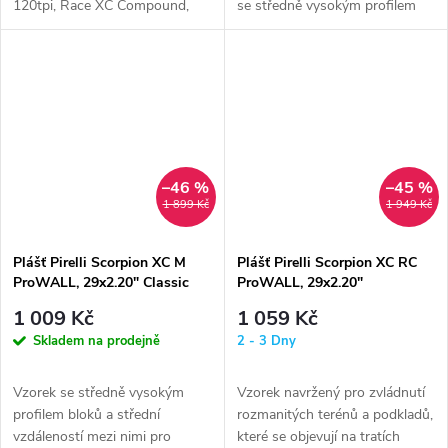
120tpi, Race XC Compound,
se středně vysokým profilem
žlutý
bloků a střední vzdáleností...
–46 %
–45 %
1 899 Kč
1 949 Kč
Plášť Pirelli Scorpion XC M
Plášť Pirelli Scorpion XC RC
ProWALL, 29x2.20" Classic
ProWALL, 29x2.20"
1 009 Kč
1 059 Kč
Skladem na prodejně
2 - 3 Dny
Vzorek se středně vysokým
Vzorek navržený pro zvládnutí
profilem bloků a střední
rozmanitých terénů a podkladů,
vzdáleností mezi nimi pro
které se objevují na tratích