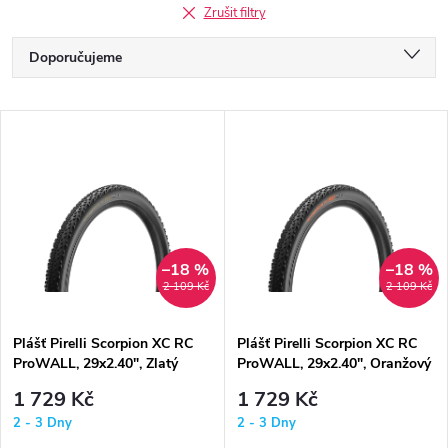
Zrušit filtry
Ř
Doporučujeme
a
Nejlevnější
V
Nejdražší
z
ý
Nejprodávanější
e
p
Abecedně
n
i
–18 %
–18 %
2 109 Kč
2 109 Kč
í
s
p
Plášť Pirelli Scorpion XC RC
Plášť Pirelli Scorpion XC RC
ProWALL, 29x2.40", Zlatý
ProWALL, 29x2.40", Oranžový
p
r
1 729 Kč
1 729 Kč
r
2 - 3 Dny
2 - 3 Dny