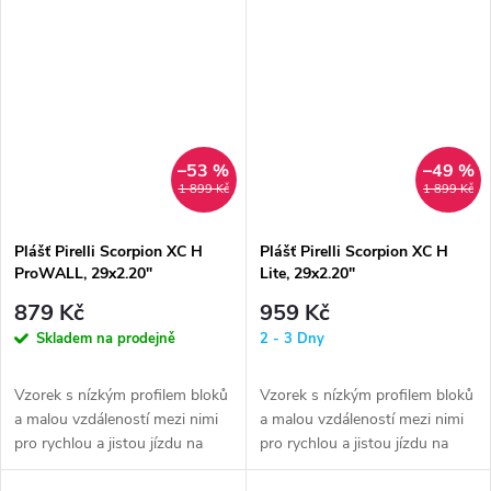
různých...
–53 %
–49 %
1 899 Kč
1 899 Kč
Plášť Pirelli Scorpion XC H
Plášť Pirelli Scorpion XC H
ProWALL, 29x2.20"
Lite, 29x2.20"
879 Kč
959 Kč
Skladem na prodejně
2 - 3 Dny
Vzorek s nízkým profilem bloků
Vzorek s nízkým profilem bloků
a malou vzdáleností mezi nimi
a malou vzdáleností mezi nimi
pro rychlou a jistou jízdu na
pro rychlou a jistou jízdu na
každém tvrdém povrchu, za...
každém tvrdém povrchu, za...