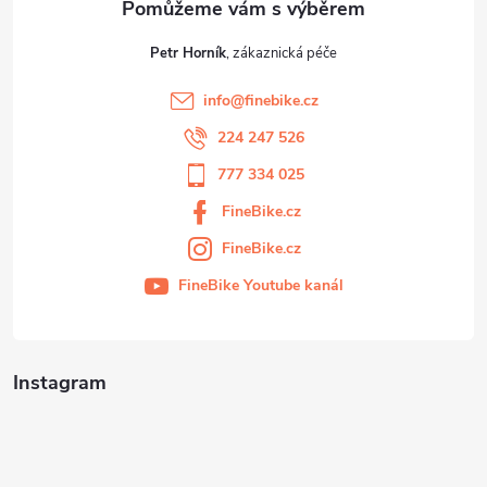
Petr Horník
info
@
finebike.cz
224 247 526
777 334 025
FineBike.cz
FineBike.cz
FineBike Youtube kanál
Instagram