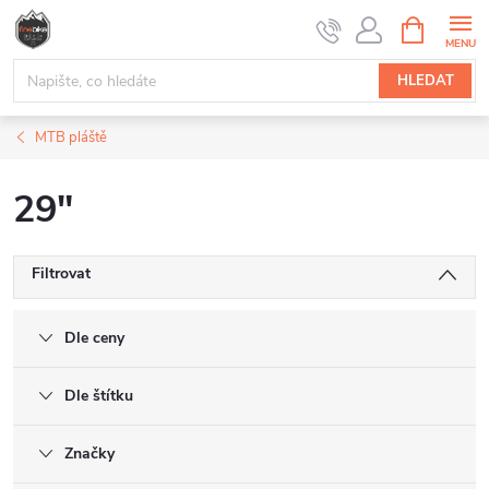
Přejít
NÁKUPNÍ
na
KOŠÍK
obsah
HLEDAT
MTB pláště
29"
Filtrovat
Dle ceny
Dle štítku
Značky