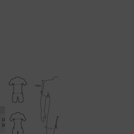
XL
101-
105cm