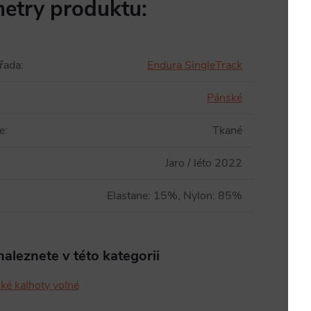
etry produktu:
řada
:
Endura SingleTrack
Pánské
e
:
Tkané
Jaro / léto 2022
Elastane: 15%, Nylon: 85%
aleznete v této kategorii
cké kalhoty volné