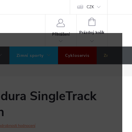
ochrany osobních údajů
Hodnocení obchodu
CZK
NÁKUPNÍ
KOŠÍK
Prázdný košík
Přihlášení
Zimní sporty
Cykloservis
Značky
dura SingleTrack
n
odrobnosti hodnocení