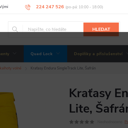
224 247 526
Výměny, vrácení a reklamace zboží
Obchodní podmínky
Podmínky 
HLEDAT
enty
Quad Lock
Doplňky a příslušenství
 kalhoty volné
Kraťasy Endura SingleTrack Lite, Šafrán
Kraťasy En
Lite, Šafrá
Neohodnoceno
P