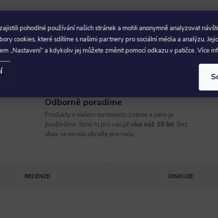
2 129 Kč
jistili pohodlné používání našich stránek a mohli anonymně analyzovat návšt
Vyprodáno
1 760 Kč bez DPH
ry cookies, které sdílíme s našimi partnery pro sociální média a analýzu. Jeji
em „Nastavení“ a kdykoliv jej můžete změnit pomocí odkazu v patičce. Více i
í
S
Odborně poradíme
Produkty v našem sortimentu známe a sami je
používáme. Jsme tu pro vás již
více než 19 let
. Bez
obav se na nás obraťte pro radu.
RECENZE
DISKUZE