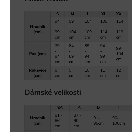
S
M
L
XL
XXL
94
99
104
109
114
Hrudník
-
-
-
-
-
(cm)
99
104
109
114
119
cm
cm
cm
cm
cm
79
84
89
94
99 -
-
-
-
-
Pas (cm)
104
84
89
94
99
cm
cm
cm
cm
cm
Rukavice
8
9
10
11
12
(cm)
cm
cm
cm
cm
cm
Dámské velikosti
XS
S
M
L
81 -
87 -
Hrudník
91-
96-
86
90
(cm)
95cm
100cm
cm
cm