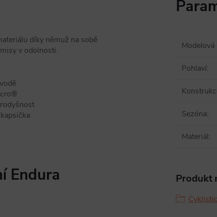
Param
materiálu díky němuž na sobě
Modelová 
misy v odolnosti.
Pohlaví
:
 vodě
Konstrukc
lcro®
prodyšnost
Sezóna
:
 kapsička
Materiál
:
ní Endura
Produkt n
Cyklisti