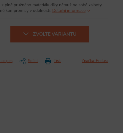
y z plně pružného materiálu díky němuž na sobě kalhoty
ádné kompromisy v odolnosti.
Detailní informace
ZVOLTE VARIANTU
dací pes
Sdílet
Tisk
Značka:
Endura