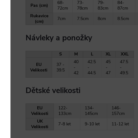
68-
73-
79-
84-
Pas (cm)
72cm
78cm
83cm
87cm
Rukavice
7cm
7.5cm
8cm
8.5cm
(cm)
Návleky a ponožky
S
M
L
XL
XXL
40
42.5
45
47.5
EU
37 -
-
-
-
-
Velikosti
39.5
42
44.5
47
49.5
Dětské velikosti
EU
122-
134-
146-
Velikosti
133cm
145cm
157cm
UK
7-8 let
9-10 let
11-12 let
Velikosti