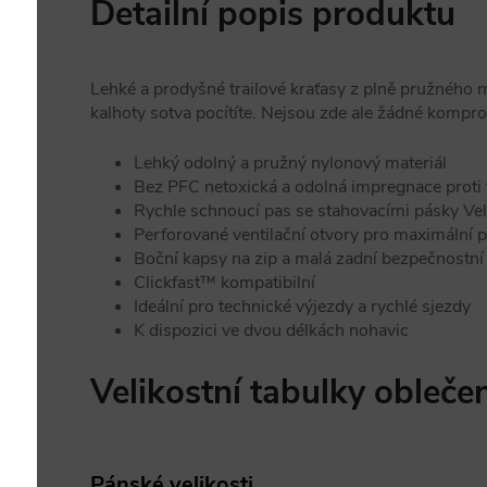
Detailní popis produktu
Lehké a prodyšné trailové kraťasy z plně pružného 
kalhoty sotva pocítíte. Nejsou zde ale žádné kompro
Lehký odolný a pružný nylonový materiál
Bez PFC netoxická a odolná impregnace proti
Rychle schnoucí pas se stahovacími pásky Ve
Perforované ventilační otvory pro maximální 
Boční kapsy na zip a malá zadní bezpečnostní
Clickfast™ kompatibilní
Ideální pro technické výjezdy a rychlé sjezdy
K dispozici ve dvou délkách nohavic
Velikostní tabulky obleče
Pánské velikosti