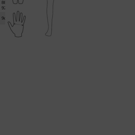
88-
92cm
9cm