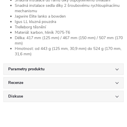
Snadná instalace do rámu díky odpojitelnému ovládání
Snadná instalace sedla díky 2 šroubovému rychloupínacímu
mechanismu
Jagwire Elite lanko a bowden
Igus LL kluzná pouzdra
Trelleborg těsnění
Materiál: karbon, hliník 7075-T6
Délka: 417 mm (125 mm) / 467 mm (150 mm) / 507 mm (170
mm)
Hmotnost: od 443 g (125 mm, 30,9 mm) do 524 g (170 mm,
31,6 mm)
Parametry produktu
Recenze
Diskuse