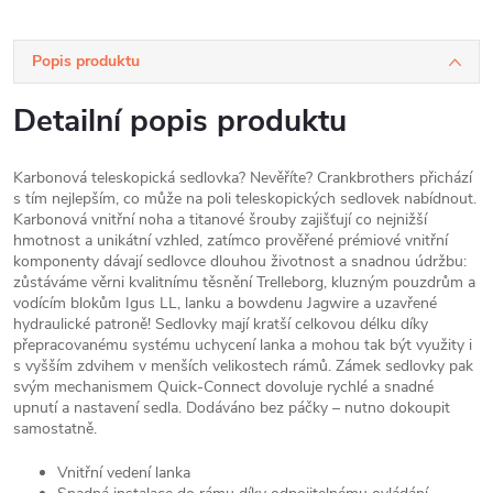
Popis produktu
Detailní popis produktu
Karbonová teleskopická sedlovka? Nevěříte? Crankbrothers přichází
s tím nejlepším, co může na poli teleskopických sedlovek nabídnout.
Karbonová vnitřní noha a titanové šrouby zajišťují co nejnižší
hmotnost a unikátní vzhled, zatímco prověřené prémiové vnitřní
komponenty dávají sedlovce dlouhou životnost a snadnou údržbu:
zůstáváme věrni kvalitnímu těsnění Trelleborg, kluzným pouzdrům a
vodícím blokům Igus LL, lanku a bowdenu Jagwire a uzavřené
hydraulické patroně! Sedlovky mají kratší celkovou délku díky
přepracovanému systému uchycení lanka a mohou tak být využity i
s vyšším zdvihem v menších velikostech rámů. Zámek sedlovky pak
svým mechanismem Quick-Connect dovoluje rychlé a snadné
upnutí a nastavení sedla. Dodáváno bez páčky – nutno dokoupit
samostatně.
Vnitřní vedení lanka