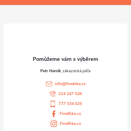
a
t
í
Petr Horník
info
@
finebike.cz
224 247 526
777 334 025
FineBike.cz
FineBike.cz