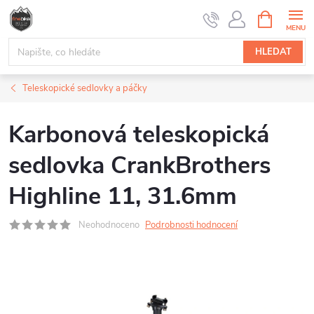
Přejít
NÁKUPNÍ
na
KOŠÍK
obsah
HLEDAT
Teleskopické sedlovky a páčky
Karbonová teleskopická
sedlovka CrankBrothers
Highline 11, 31.6mm
Neohodnoceno
Podrobnosti hodnocení