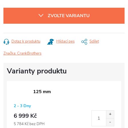
Měrná
cena:
ZVOLTE VARIANTU
Dotaz k produktu
Hlídací pes
Sdílet
Značka:
CrankBrothers
125 mm
2 - 3 Dny
6 999 Kč
5 784 Kč bez DPH