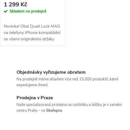
r
1 299 Kč
r
Skladem na prodejně
o
o
Novinka! Obal Quad Lock MAG
d
na telefony iPhone kompatibilní
d
se všemi originálními držáky
Quad Lock Twist and Lock a...
u
u
O
k
k
v
Objednávky vyřizujeme obratem
t
Na prodejně máme skladem více než 15.000 produktů, které
t
l
expedujeme ihned.
ů
á
ů
Prodejna v Praze
Naše specializovaná prodejna na cyklistiku a běžky je v samém
d
centru Prahy - ve
Skořepce
.
a