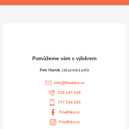
s
a
u
t
í
Petr Horník
info
@
finebike.cz
224 247 526
777 334 025
FineBike.cz
FineBike.cz