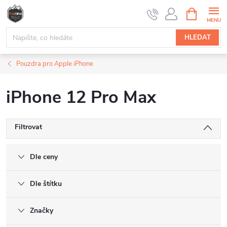
Přejít
NÁKUPNÍ
na
KOŠÍK
obsah
HLEDAT
Pouzdra pro Apple iPhone
iPhone 12 Pro Max
Filtrovat
Dle ceny
Dle štítku
Značky