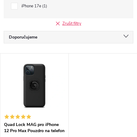
iPhone 17e
1
Zrušit filtry
Ř
Doporučujeme
a
Nejlevnější
V
Nejdražší
z
ý
Nejprodávanější
e
p
Abecedně
n
i
í
s
p
Quad Lock MAG pro iPhone
12 Pro Max Pouzdro na telefon
p