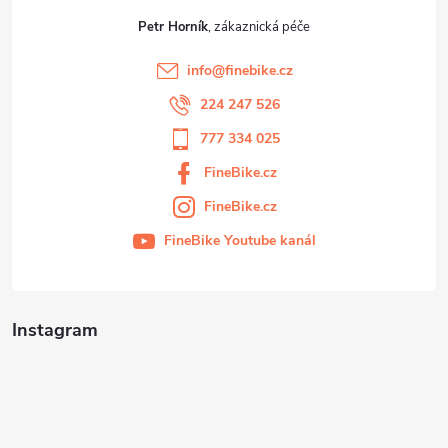
Petr Horník
info
@
finebike.cz
224 247 526
777 334 025
FineBike.cz
FineBike.cz
FineBike Youtube kanál
Instagram