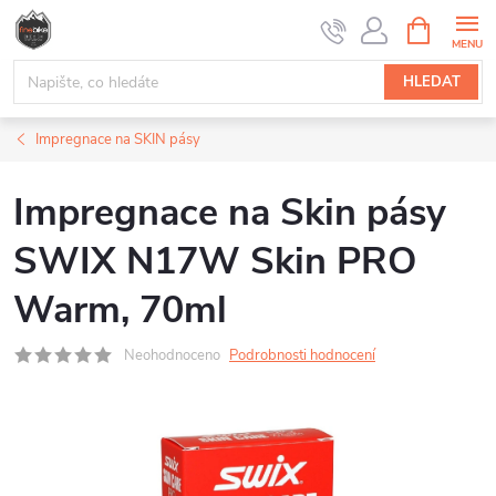
Přejít
NÁKUPNÍ
na
KOŠÍK
obsah
HLEDAT
Impregnace na SKIN pásy
Impregnace na Skin pásy
SWIX N17W Skin PRO
Warm, 70ml
Neohodnoceno
Podrobnosti hodnocení