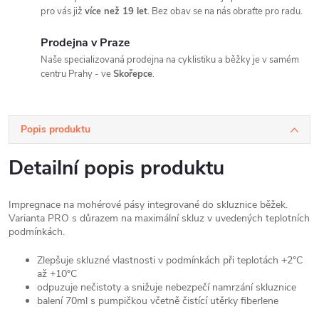
pro vás již
více než 19 let
. Bez obav se na nás obraťte pro radu.
Prodejna v Praze
Naše specializovaná prodejna na cyklistiku a běžky je v samém
centru Prahy - ve
Skořepce
.
Popis produktu
Detailní popis produktu
Impregnace na mohérové pásy integrované do skluznice běžek.
Varianta PRO s důrazem na maximální skluz v uvedených teplotních
podmínkách.
Zlepšuje skluzné vlastnosti v podmínkách při teplotách +2°C
až +10°C
odpuzuje nečistoty a snižuje nebezpečí namrzání skluznice
balení 70ml s pumpičkou včetně čistící utěrky fiberlene