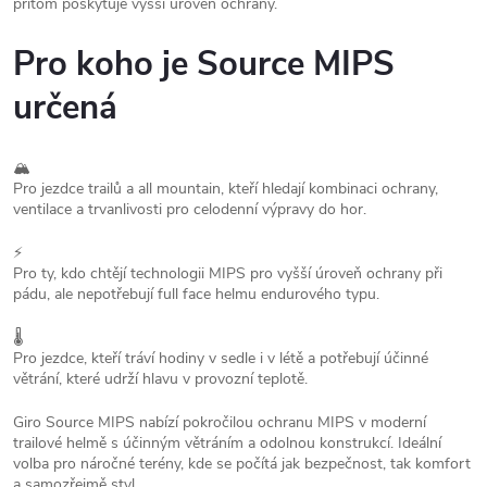
přitom poskytuje vyšší úroveň ochrany.
Pro koho je Source MIPS
určená
🏔️
Pro jezdce trailů a all mountain, kteří hledají kombinaci ochrany,
ventilace a trvanlivosti pro celodenní výpravy do hor.
⚡
Pro ty, kdo chtějí technologii MIPS pro vyšší úroveň ochrany při
pádu, ale nepotřebují full face helmu endurového typu.
🌡️
Pro jezdce, kteří tráví hodiny v sedle i v létě a potřebují účinné
větrání, které udrží hlavu v provozní teplotě.
Giro Source MIPS nabízí pokročilou ochranu MIPS v moderní
trailové helmě s účinným větráním a odolnou konstrukcí. Ideální
volba pro náročné terény, kde se počítá jak bezpečnost, tak komfort
a samozřejmě styl.