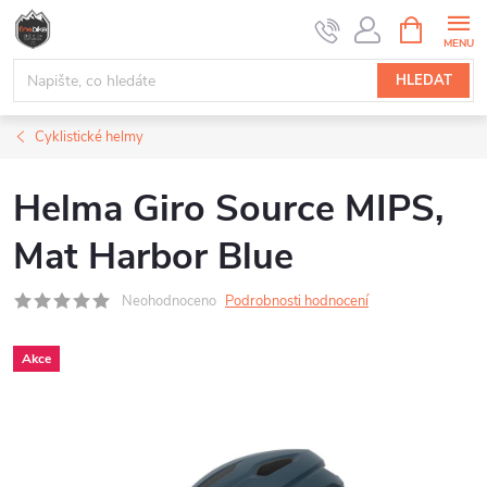
Přejít
NÁKUPNÍ
na
KOŠÍK
obsah
HLEDAT
Cyklistické helmy
Helma Giro Source MIPS,
Mat Harbor Blue
Neohodnoceno
Podrobnosti hodnocení
Akce