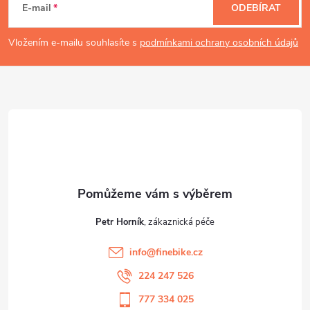
á
E-mail
ODEBÍRAT
p
Vložením e-mailu souhlasíte s
podmínkami ochrany osobních údajů
a
t
í
Petr Horník
info
@
finebike.cz
224 247 526
777 334 025