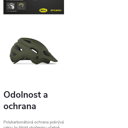
Odolnost a
ochrana
Polykarbonátová ochrana pokrývá
celou In-Mold skořepinu včetně