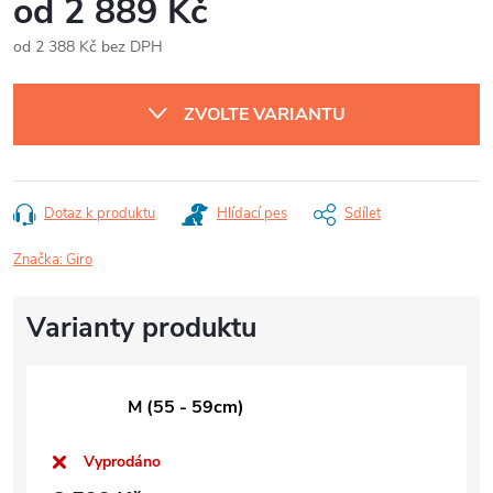
od
2 889 Kč
od
2 388 Kč
bez DPH
Měrná
cena:
ZVOLTE VARIANTU
Dotaz k produktu
Hlídací pes
Sdílet
Značka:
Giro
M (55 - 59cm)
Vyprodáno