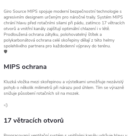
Giro Source MIPS spojuje moderní bezpečnostní technologie s
agresivním designem určeným pro náročné traily. Systém MIPS
chrání hlavu před rotačními silami při pádu, zatímco 17 větracích
otvorů a vnitřní kanály zajišťují optimální chlazení i v létě.
Prodloužená ochrana zátylku, polohovatelný štítek a
polykarbonátová ochrana celé skořepiny dělají z této helmy
spolehlivého partnera pro každodenní výpravy do terénu.
🛡️
MIPS ochrana
Kluzká vložka mezi skořepinou a výstelkami umožňuje nezávislý
pohyb o několik milimetrů při nárazu pod úhlem. Tím se výrazně
snižuje působení rotačních sil na mozek.
💨
17 větracích otvorů
Propracovaný ventilační systém s vnitřními kanály udržuje hlavu v