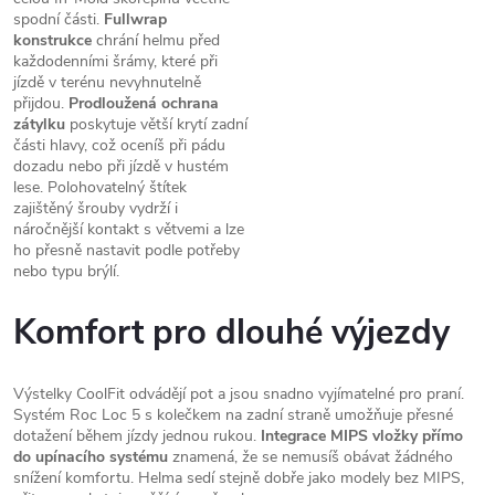
spodní části.
Fullwrap
konstrukce
chrání helmu před
každodenními šrámy, které při
jízdě v terénu nevyhnutelně
přijdou.
Prodloužená ochrana
zátylku
poskytuje větší krytí zadní
části hlavy, což oceníš při pádu
dozadu nebo při jízdě v hustém
lese. Polohovatelný štítek
zajištěný šrouby vydrží i
náročnější kontakt s větvemi a lze
ho přesně nastavit podle potřeby
nebo typu brýlí.
Komfort pro dlouhé výjezdy
Výstelky CoolFit odvádějí pot a jsou snadno vyjímatelné pro praní.
Systém Roc Loc 5 s kolečkem na zadní straně umožňuje přesné
dotažení během jízdy jednou rukou.
Integrace MIPS vložky přímo
do upínacího systému
znamená, že se nemusíš obávat žádného
snížení komfortu. Helma sedí stejně dobře jako modely bez MIPS,