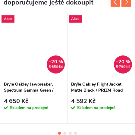
doporučujeme ještě dokoupit
Akce
Akce
–20 %
–20 %
5 850 Kč
5 790 Kč
Brýle Oakley Jawbreaker,
Brýle Oakley Flight Jacket
Spectrum Gamma Green /
Matte Black / PRIZM Road
PRIZM Road Nefrit
Black
4 650 Kč
4 592 Kč
Skladem na prodejně
Skladem na prodejně