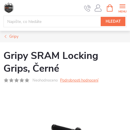
Přejít
NÁKUPNÍ
na
KOŠÍK
obsah
HLEDAT
Gripy
Gripy SRAM Locking
Grips, Černé
Neohodnoceno
Podrobnosti hodnocení