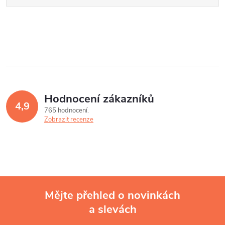
Hodnocení zákazníků
4,9
765 hodnocení
Zobrazit recenze
Mějte přehled o novinkách
a slevách
Z