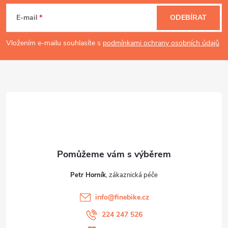
á
E-mail
ODEBÍRAT
p
Vložením e-mailu souhlasíte s
podmínkami ochrany osobních údajů
a
t
í
Petr Horník
info
@
finebike.cz
224 247 526