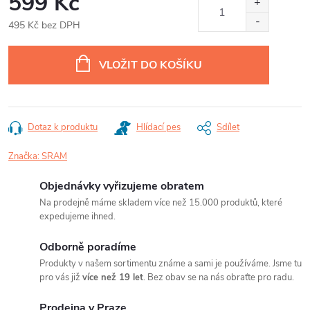
599 Kč
495 Kč bez DPH
Měrná
cena:
VLOŽIT DO KOŠÍKU
Dotaz k produktu
Hlídací pes
Sdílet
Značka:
SRAM
Objednávky vyřizujeme obratem
Na prodejně máme skladem více než 15.000 produktů, které
expedujeme ihned.
Odborně poradíme
Produkty v našem sortimentu známe a sami je používáme. Jsme tu
pro vás již
více než 19 let
. Bez obav se na nás obraťte pro radu.
Prodejna v Praze