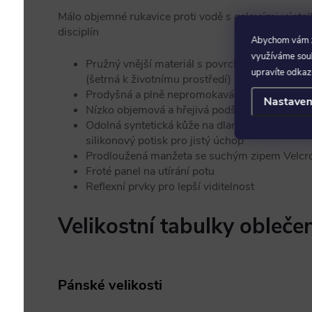
Málo objemné rukavice proti vodě s gelovými výste
disciplín
Abychom vám za
využíváme soubo
Pružný vnější materiál s povrchovou úpravo
upravíte odkaz
(šetrná k životnímu prostředí) zaručuje vysokou
Prodyšná a plně nepromokavá vnitřní membr
Nastaven
Nízko objemová a hřejivá podšívka rychle vys
Odolná syntetická kůže na dlaních; gelové výst
silikonový potisk pro jistý úchop
Prodloužená manžeta se suchým zipem Velcro®
Froté panel na utírání potu
Reflexní prvky pro lepší viditelnost
Velikostní tabulky obleče
Pánské velikosti