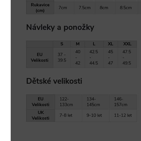
Rukavice
7cm
7.5cm
8cm
8.5cm
(cm)
Návleky a ponožky
S
M
L
XL
XXL
40
42.5
45
47.5
EU
37 -
-
-
-
-
Velikosti
39.5
42
44.5
47
49.5
Dětské velikosti
EU
122-
134-
146-
Velikosti
133cm
145cm
157cm
UK
7-8 let
9-10 let
11-12 let
Velikosti