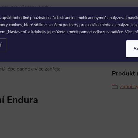
lkami pro všechny druhy
Pohlaví
:
jistili pohodlné používání našich stránek a mohli anonymně analyzovat návšt
Sezóna
:
ry cookies, které sdílíme s našimi partnery pro sociální média a analýzu. Jeji
u odpuzující vodu DWR bez PFC
em „Nastavení“ a kdykoliv jej můžete změnit pomocí odkazu v patičce. Více i
 flexibilitu.
ána
Materiál
:
í
ychá
S
elky pro pohlcování vibrací a
 lépe padne a více zahřeje
Produkt n
Zimní cy
ní Endura