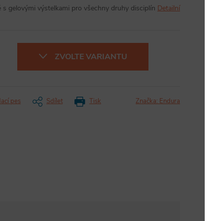
 s gelovými výstelkami pro všechny druhy disciplín
Detailní
ZVOLTE VARIANTU
dací pes
Sdílet
Tisk
Značka:
Endura