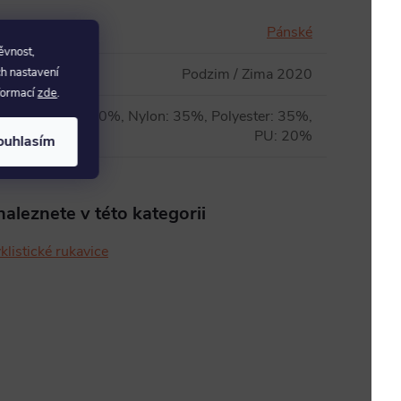
Pánské
ěvnost,
Podzim / Zima 2020
ch nastavení
nformací
zde
.
Elastane: 10%, Nylon: 35%, Polyester: 35%,
PU: 20%
ouhlasím
aleznete v této kategorii
klistické rukavice