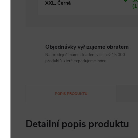
Sk
XXL, Černá
(1
Objednávky vyřizujeme obratem
Na prodejně máme skladem více než 15.000
produktů, které expedujeme ihned.
POPIS PRODUKTU
Detailní popis produktu