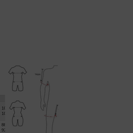
XL
101-
105cm
88-
92cm