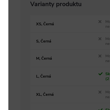
Mo
XS, Černá
ne
Mo
S, Černá
ne
Mo
M, Černá
ne
Sk
L, Černá
(2
Mo
XL, Černá
ne