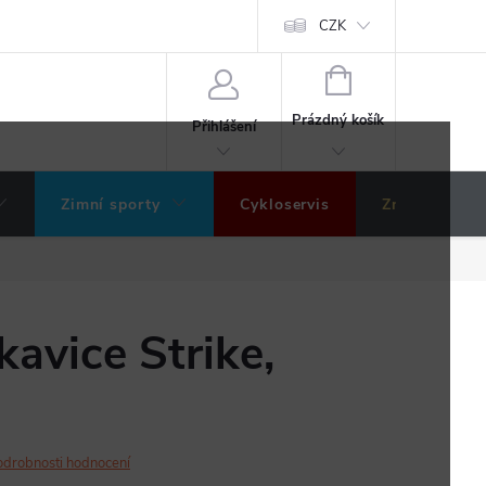
ochrany osobních údajů
Hodnocení obchodu
CZK
NÁKUPNÍ
KOŠÍK
Prázdný košík
Přihlášení
Zimní sporty
Cykloservis
Značky
avice Strike,
odrobnosti hodnocení