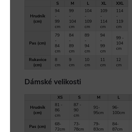
S
M
L
XL
XXL
94
99
104
109
114
Hrudník
-
-
-
-
-
(cm)
99
104
109
114
119
cm
cm
cm
cm
cm
79
84
89
94
99 -
-
-
-
-
Pas (cm)
104
84
89
94
99
cm
cm
cm
cm
cm
Rukavice
8
9
10
11
12
(cm)
cm
cm
cm
cm
cm
Dámské velikosti
XS
S
M
L
81 -
87 -
Hrudník
91-
96-
86
90
(cm)
95cm
100cm
cm
cm
68-
73-
79-
84-
Pas (cm)
72cm
78cm
83cm
87cm