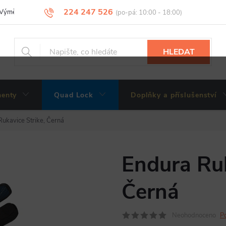
224 247 526
Výměny, vrácení a reklamace zboží
Obchodní podmínky
Podmínky 
HLEDAT
enty
Quad Lock
Doplňky a příslušenství
ukavice Strike, Černá
Endura Ruk
Černá
Neohodnoceno
P