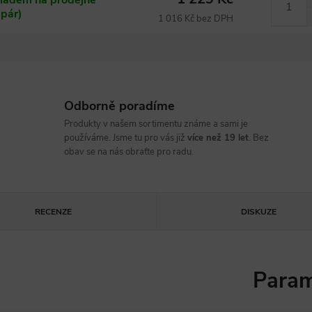
ladem na prodejně
 pár)
1 016 Kč bez DPH
Odborně poradíme
Produkty v našem sortimentu známe a sami je
používáme. Jsme tu pro vás již
více než 19 let
. Bez
obav se na nás obraťte pro radu.
RECENZE
DISKUZE
Param