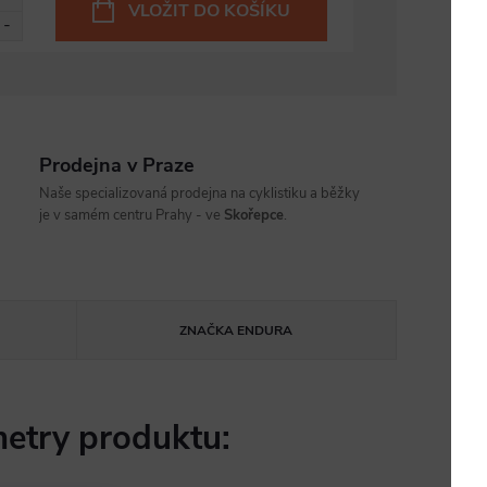
VLOŽIT DO KOŠÍKU
Prodejna v Praze
Naše specializovaná prodejna na cyklistiku a běžky
je v samém centru Prahy - ve
Skořepce
.
ZNAČKA
ENDURA
etry produktu: