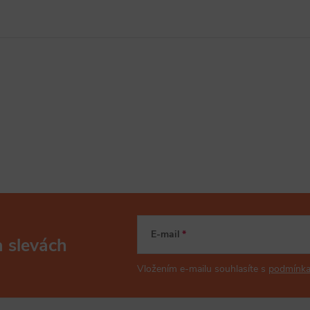
E-mail
a slevách
Vložením e-mailu souhlasíte s
podmínka