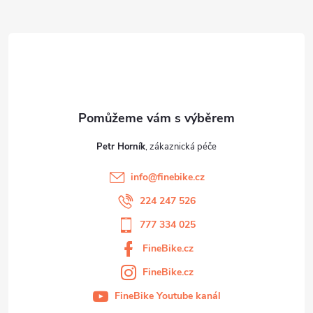
a
t
í
Petr Horník
info
@
finebike.cz
224 247 526
777 334 025
FineBike.cz
FineBike.cz
FineBike Youtube kanál