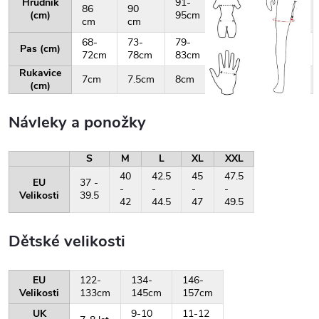
Hrudník
91-
96-
101-
86
90
(cm)
95cm
100cm
105cm
cm
cm
68-
73-
79-
84-
88-
Pas (cm)
72cm
78cm
83cm
87cm
92cm
Rukavice
7cm
7.5cm
8cm
8.5cm
9cm
(cm)
Návleky a ponožky
S
M
L
XL
XXL
40
42.5
45
47.5
EU
37 -
-
-
-
-
Velikosti
39.5
42
44.5
47
49.5
Dětské velikosti
EU
122-
134-
146-
Velikosti
133cm
145cm
157cm
UK
9-10
11-12