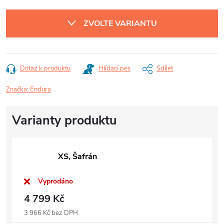
Měrná
cena:
ZVOLTE VARIANTU
Dotaz k produktu
Hlídací pes
Sdílet
Značka:
Endura
XS, Šafrán
Vyprodáno
4 799 Kč
3 966 Kč bez DPH