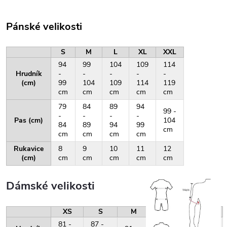
Pánské velikosti
S
M
L
XL
XXL
94
99
104
109
114
Hrudník
-
-
-
-
-
(cm)
99
104
109
114
119
cm
cm
cm
cm
cm
79
84
89
94
99 -
-
-
-
-
Pas (cm)
104
84
89
94
99
cm
cm
cm
cm
cm
Rukavice
8
9
10
11
12
(cm)
cm
cm
cm
cm
cm
Dámské velikosti
XS
S
M
L
XL
81 -
87 -