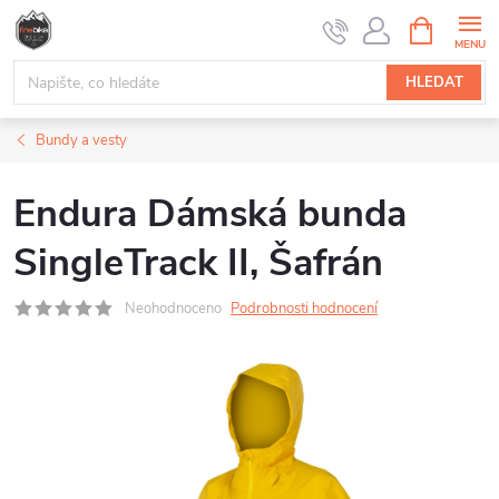
Přejít
NÁKUPNÍ
na
KOŠÍK
obsah
HLEDAT
Bundy a vesty
Endura Dámská bunda
SingleTrack II, Šafrán
Neohodnoceno
Podrobnosti hodnocení