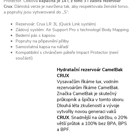
Protector. Celková
kapacita je 14 l, z toho 3 l zabírá rezervoár
Crux
. Dámská verze je navržena tak, aby respektovala ženské torso,
a popruhy jsou vytvarované do „S“.
Rezervoár: Crux LR 3L (Quick Link systém)
Zádový systém: Air Support Pro s technologií Body Mapping
Bederní pás s kapsou
Popruhy na připevnění přilby
Samostatná kapsa na nářadí
Kompatibilní s chráničem páteře Impact Protector (není
součástí)
Hydratační rezervoár CamelBak
CRUX
Vysavačům říkáme lux, vodním
rezervoárům říkáme CamelBak.
Značka CamelBak je skutečný
průkopník a špička v tomto oboru.
Dlouhá léta zkušeností a vývoje
vytvořily novou generaci vaků
CRUX
. Snadnější na údržbu, o 20%
větší průtok a 100% bez BPA, BPS
a BPF.