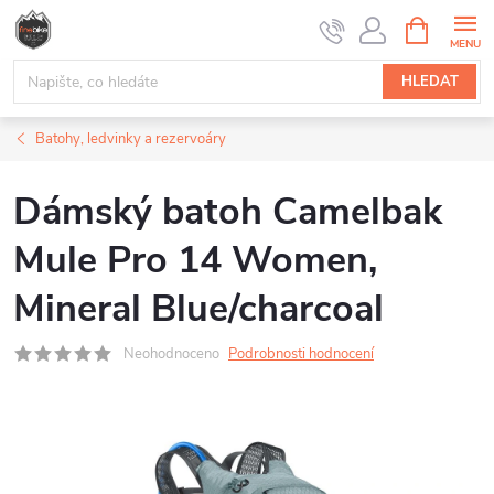
Přejít
NÁKUPNÍ
na
KOŠÍK
obsah
HLEDAT
Batohy, ledvinky a rezervoáry
Dámský batoh Camelbak
Mule Pro 14 Women,
Mineral Blue/charcoal
Neohodnoceno
Podrobnosti hodnocení