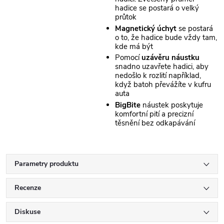
hadice se postará o velký
průtok
Magnetický úchyt
se postará
o to, že hadice bude vždy tam,
kde má být
Pomocí
uzávěru náustku
snadno uzavřete hadici, aby
nedošlo k rozlití například,
když batoh převážíte v kufru
auta
BigBite
náustek poskytuje
komfortní pití a precizní
těsnění bez odkapávání
Parametry produktu
Recenze
Diskuse