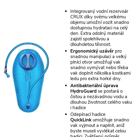
Integrovaný vodní rezervoár
CRUX díky svému velkému
objemu umožní vozit snadno
dostupnou hydrataci na celý
den. Extra odolný materiál
zajistí spolehlivou a
dlouholetou těsnost.
Ergonomický uzávěr
pro
snadnou manipulaci a velký
plnící otvor umožňují vak
snadno vymývat nebo třeba
vak doplnit několika kostkami
ledu pro extra horké dny.
Antibakteriální
úprava
HydroGuard
se postará o
čistou a nezávadnou vodu a
dlouhou životnost celého vaku
i hadice
Odepínací hadice
QuickLink
umožňuje snadno
vak vyjmout a naplnit, aniž
byste museli vyvlékat celou
hadici. Zvětšený průměr