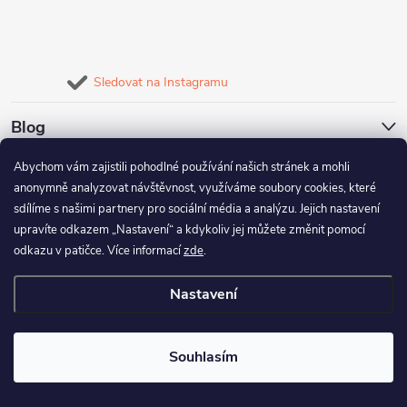
Sledovat na Instagramu
Blog
Abychom vám zajistili pohodlné používání našich stránek a mohli
Naše služby
anonymně analyzovat návštěvnost, využíváme soubory cookies, které
sdílíme s našimi partnery pro sociální média a analýzu. Jejich nastavení
Informace pro vás
upravíte odkazem „Nastavení“ a kdykoliv jej můžete změnit pomocí
odkazu v patičce. Více informací
zde
.
Nastavení
Copyright 2026
FineBike
. Všechna práva vyhrazena.
Upravit nastavení
cookies
Souhlasím
Vytvořil Shoptet