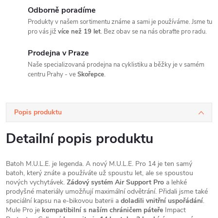
Odborně poradíme
Produkty v našem sortimentu známe a sami je používáme. Jsme tu
pro vás již
více než 19 let
. Bez obav se na nás obraťte pro radu.
Prodejna v Praze
Naše specializovaná prodejna na cyklistiku a běžky je v samém
centru Prahy - ve
Skořepce
.
Popis produktu
Detailní popis produktu
Batoh M.U.L.E. je legenda. A nový M.U.L.E. Pro 14 je ten samý
batoh, který znáte a používáte už spoustu let, ale se spoustou
nových vychytávek.
Zádový systém Air Support Pro
a lehké
prodyšné materiály umožňují maximální odvětrání. Přidali jsme také
speciální kapsu na e-bikovou baterii a
doladili vnitřní uspořádání
.
Mule Pro je
kompatibilní s naším chráničem páteře
Impact