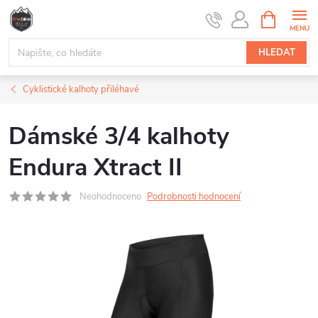
Přejít
NÁKUPNÍ
na
KOŠÍK
obsah
HLEDAT
Cyklistické kalhoty přiléhavé
Dámské 3/4 kalhoty
Endura Xtract II
Neohodnoceno
Podrobnosti hodnocení