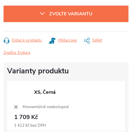
Měrná
cena:
ZVOLTE VARIANTU
Dotaz k produktu
Hlídací pes
Sdílet
Značka:
Endura
XS, Černá
Momentálně nedostupné
1 709 Kč
1 412 Kč bez DPH