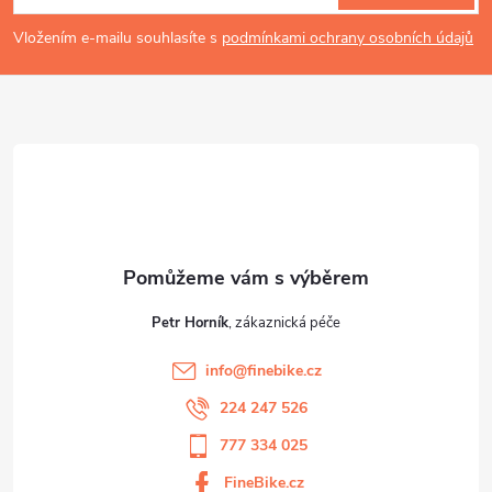
p
Vložením e-mailu souhlasíte s
podmínkami ochrany osobních údajů
a
t
í
Petr Horník
info
@
finebike.cz
224 247 526
777 334 025
FineBike.cz