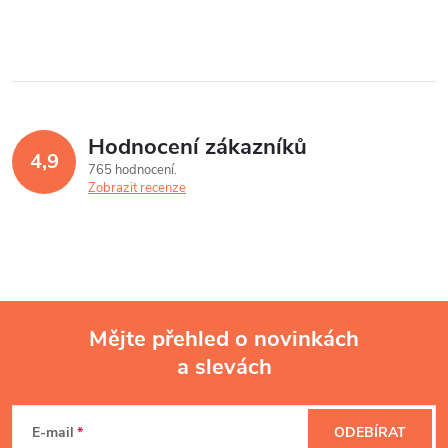
Hodnocení zákazníků
4,9
765 hodnocení
Zobrazit recenze
Mějte přehled o novinkách
a slevách
Z
á
E-mail
ODEBÍRAT