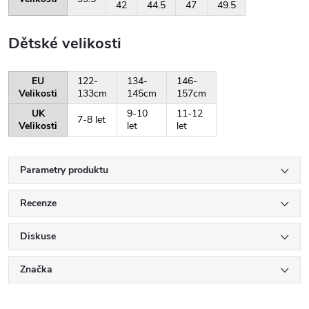
42
44.5
47
49.5
Dětské velikosti
EU
122-
134-
146-
Velikosti
133cm
145cm
157cm
UK
9-10
11-12
7-8 let
Velikosti
let
let
Parametry produktu
Recenze
Diskuse
Značka