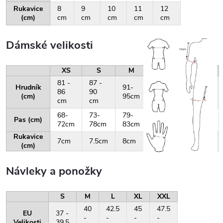
Rukavice
8
9
10
11
12
(cm)
cm
cm
cm
cm
cm
Dámské velikosti
XS
S
M
L
XL
81 -
87 -
Hrudník
91-
96-
101-
86
90
(cm)
95cm
100cm
105cm
cm
cm
68-
73-
79-
84-
88-
Pas (cm)
72cm
78cm
83cm
87cm
92cm
Rukavice
7cm
7.5cm
8cm
8.5cm
9cm
(cm)
Návleky a ponožky
S
M
L
XL
XXL
40
42.5
45
47.5
EU
37 -
-
-
-
-
Velikosti
39.5