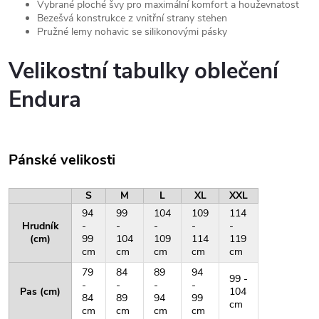
Vybrané ploché švy pro maximální komfort a houževnatost
Bezešvá konstrukce z vnitřní strany stehen
Pružné lemy nohavic se silikonovými pásky
Velikostní tabulky oblečení
Endura
Pánské velikosti
S
M
L
XL
XXL
94
99
104
109
114
Hrudník
-
-
-
-
-
(cm)
99
104
109
114
119
cm
cm
cm
cm
cm
79
84
89
94
99 -
-
-
-
-
Pas (cm)
104
84
89
94
99
cm
cm
cm
cm
cm