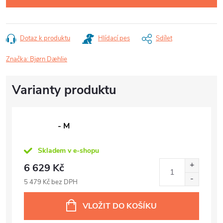
Dotaz k produktu
Hlídací pes
Sdílet
Značka:
Bjørn Dæhlie
- M
Skladem v e-shopu
6 629 Kč
5 479 Kč bez DPH
VLOŽIT DO KOŠÍKU