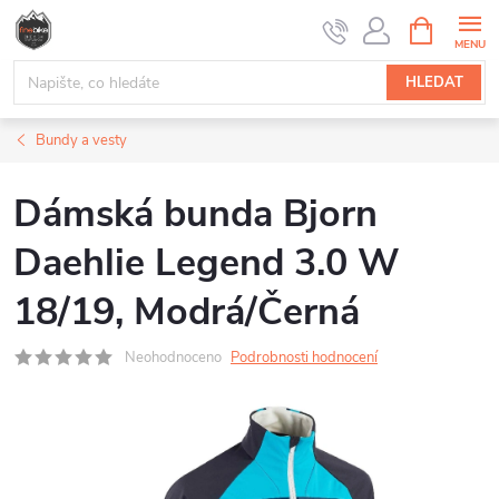
Přejít
NÁKUPNÍ
na
KOŠÍK
obsah
HLEDAT
Bundy a vesty
Dámská bunda Bjorn
Daehlie Legend 3.0 W
18/19, Modrá/Černá
Neohodnoceno
Podrobnosti hodnocení