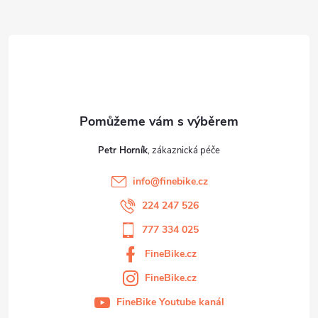
a
t
í
Petr Horník
info
@
finebike.cz
224 247 526
777 334 025
FineBike.cz
FineBike.cz
FineBike Youtube kanál