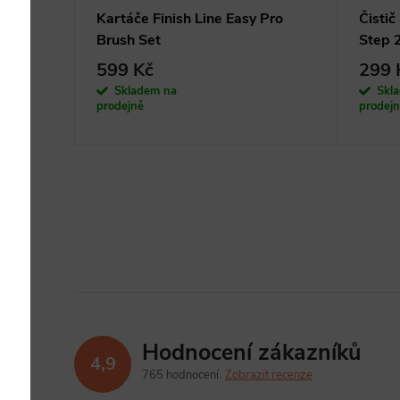
e 1-
Kartáče Finish Line Easy Pro
Čistič
Brush Set
Step 
599 Kč
299 
Skladem na
Skl
prodejně
prodej
Hodnocení zákazníků
4,9
765 hodnocení
Zobrazit recenze