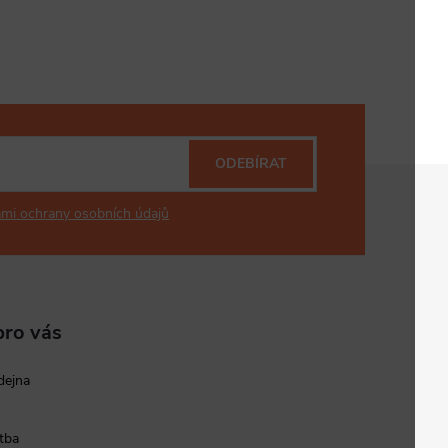
ODEBÍRAT
mi ochrany osobních údajů
pro vás
dejna
tba