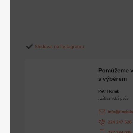
Sledovat na Instagramu
Petr Horník
info
@
finebik
224 247 526
777 334 025