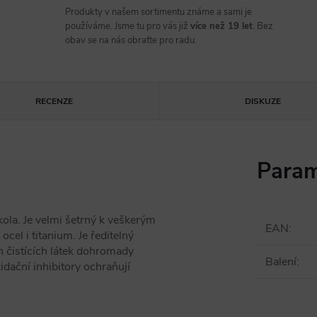
Produkty v našem sortimentu známe a sami je
používáme. Jsme tu pro vás již
více než 19 let
. Bez
obav se na nás obraťte pro radu.
RECENZE
DISKUZE
Param
ola. Je velmi šetrný k veškerým
EAN
:
cel i titanium. Je ředitelný
h čistících látek dohromady
Balení
:
idační inhibitory ochraňují