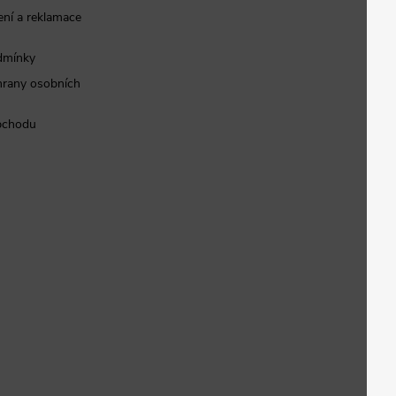
ní a reklamace
dmínky
rany osobních
bchodu