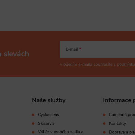
E-mail
a slevách
Vložením e-mailu souhlasíte s
podmínka
Naše služby
Informace 
Cykloservis
Kamenná pro
Skiservis
Kontakty
Výběr vhodného sedla a
Doprava a pla