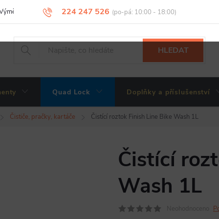
224 247 526
Výměny, vrácení a reklamace zboží
Obchodní podmínky
Podmínky 
HLEDAT
enty
Quad Lock
Doplňky a příslušenství
Čističe, pračky, kartáče
Čistící roztok Finish Line Bike Wash 1L
Čistící roz
Wash 1L
Neohodnoceno
P