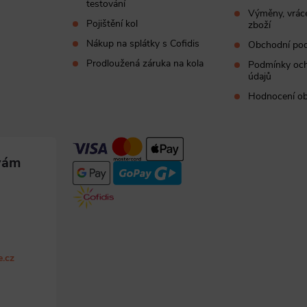
testování
Výměny, vráce
Pojištění kol
zboží
Nákup na splátky s Cofidis
Obchodní po
Prodloužená záruka na kola
Podmínky och
údajů
Hodnocení o
e.cz