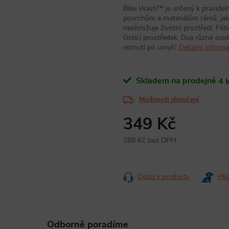
Bike Wash™ je určený k pravideln
povrchům a materiálům rámů, jako j
neohrožuje životní prostředí. Pět
čisticí prostředek. Dva různé oxi
reznutí po umytí.
Detailní inform
Skladem na prodejně
4 
Možnosti doručení
349 Kč
288 Kč bez DPH
Měrná
cena:
Dotaz k produktu
Hlí
Odborně poradíme