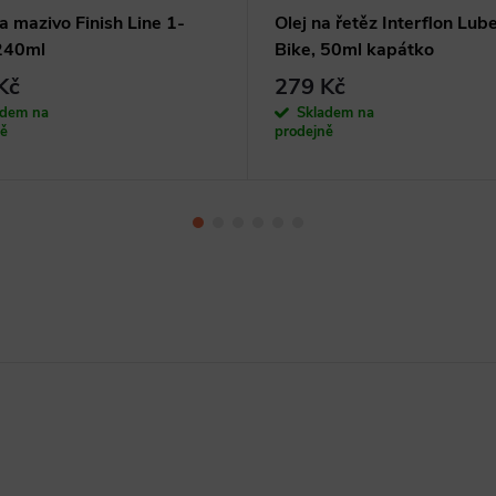
 a mazivo Finish Line 1-
Olej na řetěz Interflon Lub
240ml
Bike, 50ml kapátko
Kč
279 Kč
adem na
Skladem na
ně
prodejně