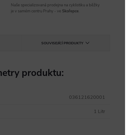
Naše specializovaná prodejna na cyklistiku a běžky
je v samém centru Prahy - ve
Skořepce
.
SOUVISEJÍCÍ PRODUKTY
etry produktu:
036121620001
1 Litr