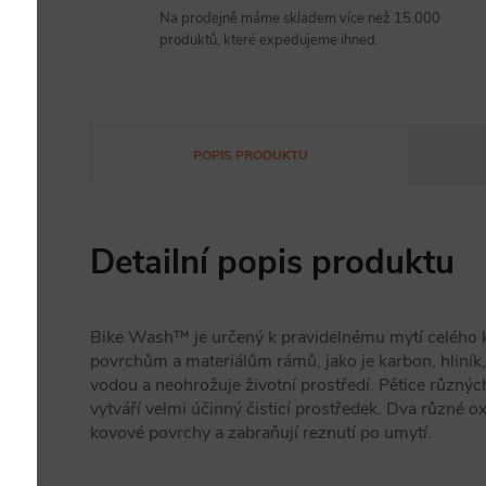
Na prodejně máme skladem více než 15.000
produktů, které expedujeme ihned.
POPIS PRODUKTU
Detailní popis produktu
Bike Wash™ je určený k pravidelnému mytí celého k
povrchům a materiálům rámů, jako je karbon, hliník, o
vodou a neohrožuje životní prostředí. Pětice různýc
vytváří velmi účinný čisticí prostředek. Dva různé ox
kovové povrchy a zabraňují reznutí po umytí.