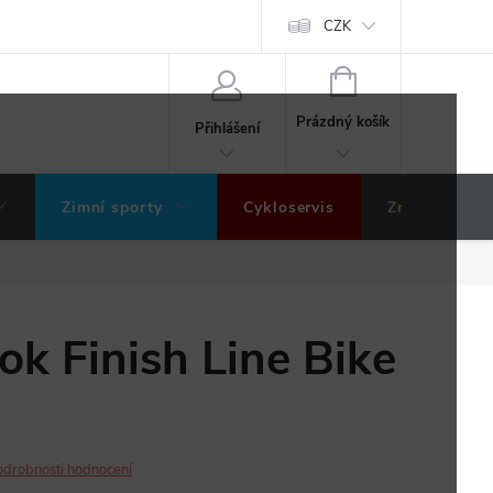
ochrany osobních údajů
Hodnocení obchodu
CZK
NÁKUPNÍ
KOŠÍK
Prázdný košík
Přihlášení
Zimní sporty
Cykloservis
Značky
tok Finish Line Bike
odrobnosti hodnocení