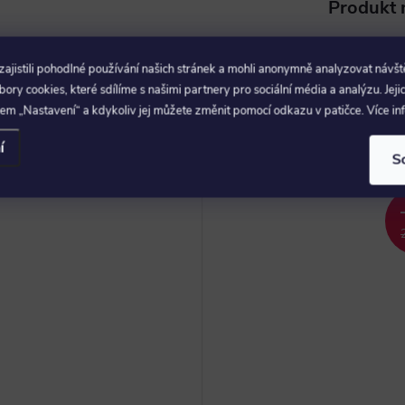
Produkt n
Čističe,
jistili pohodlné používání našich stránek a mohli anonymně analyzovat návšt
ry cookies, které sdílíme s našimi partnery pro sociální média a analýzu. Jeji
em „Nastavení“ a kdykoliv jej můžete změnit pomocí odkazu v patičce. Více i
muto produktu doporučujeme ještě dok
í
S