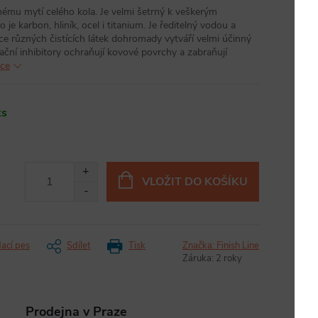
ému mytí celého kola. Je velmi šetrný k veškerým
e karbon, hliník, ocel i titanium. Je ředitelný vodou a
ice různých čistících látek dohromady vytváří velmi účinný
dační inhibitory ochraňují kovové povrchy a zabraňují
ace
ks
VLOŽIT DO KOŠÍKU
dací pes
Sdílet
Tisk
Značka:
Finish Line
Záruka
:
2 roky
Prodejna v Praze