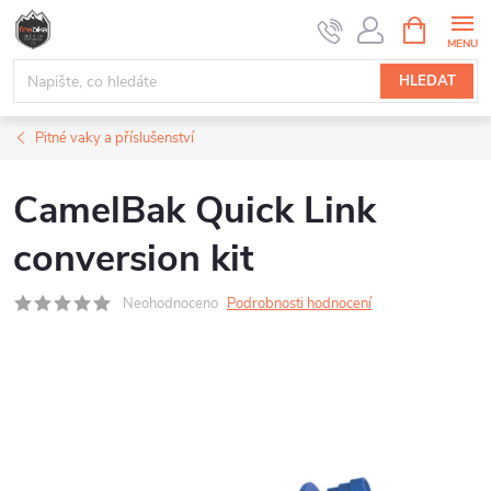
Přejít
NÁKUPNÍ
na
KOŠÍK
obsah
HLEDAT
Pitné vaky a příslušenství
CamelBak Quick Link
conversion kit
Neohodnoceno
Podrobnosti hodnocení