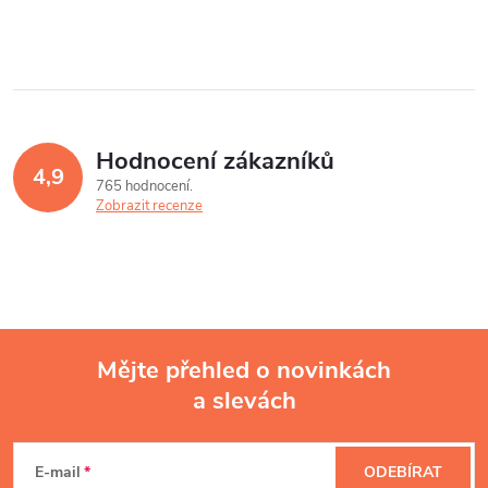
Hodnocení zákazníků
4,9
765 hodnocení
Zobrazit recenze
Mějte přehled o novinkách
a slevách
Z
á
E-mail
ODEBÍRAT