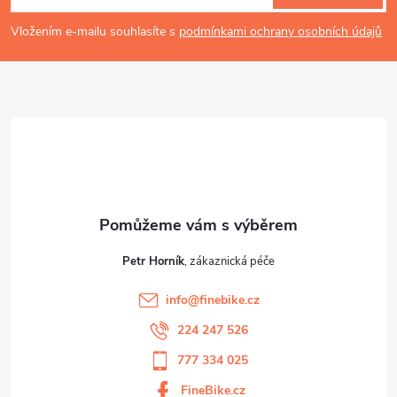
p
Vložením e-mailu souhlasíte s
podmínkami ochrany osobních údajů
a
t
í
Petr Horník
info
@
finebike.cz
224 247 526
777 334 025
FineBike.cz