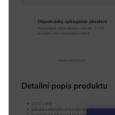
Objednávky vyřizujeme obratem
Na prodejně máme skladem více než 15.000
produktů, které expedujeme ihned.
POPIS PRODUKTU
Detailní popis produktu
C1371400
pánská softshellová bunda na běžky