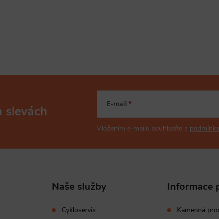
E-mail
a slevách
Vložením e-mailu souhlasíte s
podmínka
Naše služby
Informace 
Cykloservis
Kamenná pro