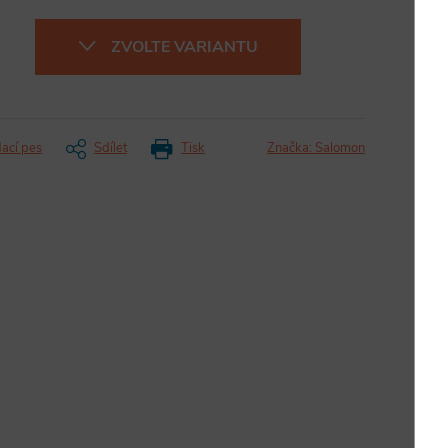
ZVOLTE VARIANTU
dací pes
Sdílet
Tisk
Značka:
Salomon