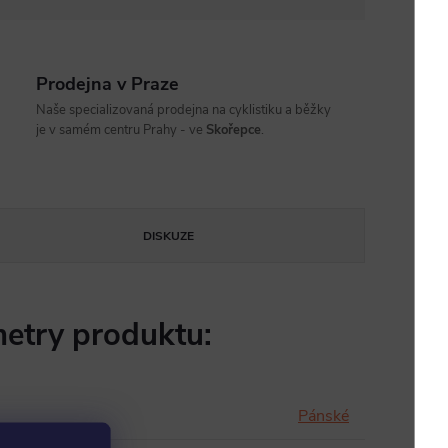
Prodejna v Praze
Naše specializovaná prodejna na cyklistiku a běžky
je v samém centru Prahy - ve
Skořepce
.
DISKUZE
etry produktu:
Pánské