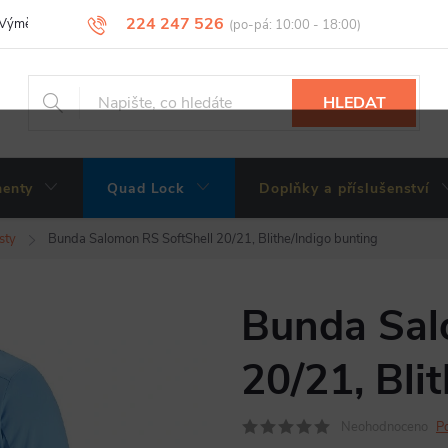
224 247 526
Výměny, vrácení a reklamace zboží
Obchodní podmínky
Podmínky 
HLEDAT
enty
Quad Lock
Doplňky a příslušenství
sty
Bunda Salomon RS SoftShell 20/21, Blithe/Indigo bunting
Bunda Sal
20/21, Bli
Neohodnoceno
P