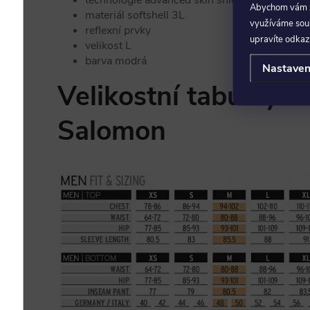
technologie advanced skin shield
Abychom vám za
materiál softshell 3L
využíváme soubo
reflexní prvky
upravíte odkaz
velikost L
barva modrá
Nastaven
Velikostní tabulky o
Salomon