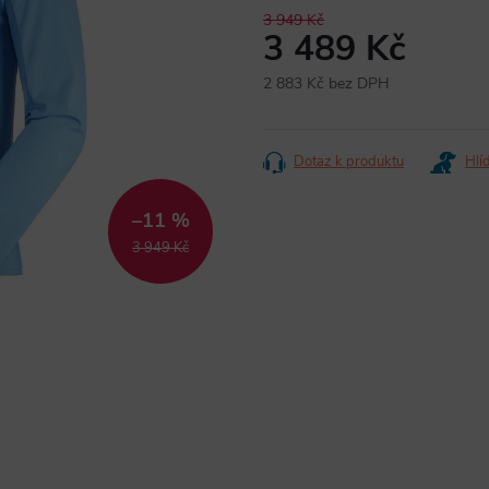
3 949 Kč
3 489 Kč
2 883 Kč bez DPH
Měrná
cena:
Dotaz k produktu
Hlí
–11 %
3 949 Kč