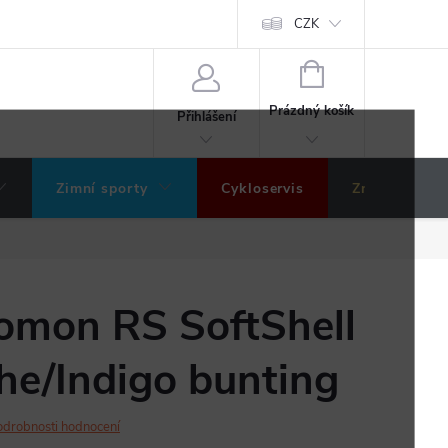
ochrany osobních údajů
Hodnocení obchodu
CZK
NÁKUPNÍ
KOŠÍK
Prázdný košík
Přihlášení
Zimní sporty
Cykloservis
Značky
omon RS SoftShell
the/Indigo bunting
odrobnosti hodnocení