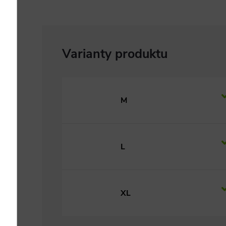
M
L
XL