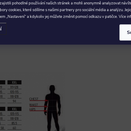
jistili pohodlné používání našich stránek a mohli anonymně analyzovat návšt
ry cookies, které sdílíme s našimi partnery pro sociální média a analýzu. Jeji
Produkt n
em „Nastavení“ a kdykoliv jej můžete změnit pomocí odkazu v patičce. Více i
Zimní b
í
S
blečení