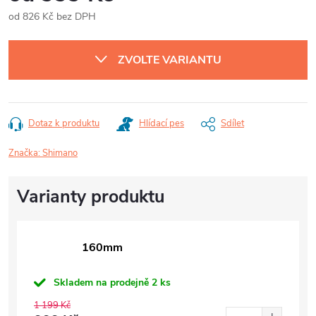
od
826 Kč
bez DPH
Měrná
cena:
ZVOLTE VARIANTU
Dotaz k produktu
Hlídací pes
Sdílet
Značka:
Shimano
160mm
Skladem na prodejně
2 ks
1 199 Kč