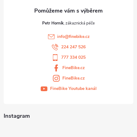
Petr Horník
info
@
finebike.cz
224 247 526
777 334 025
FineBike.cz
FineBike.cz
FineBike Youtube kanál
Instagram