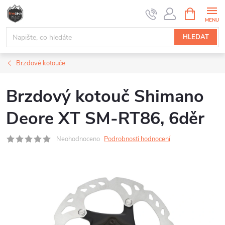
Přejít
NÁKUPNÍ
na
KOŠÍK
obsah
HLEDAT
Brzdové kotouče
Brzdový kotouč Shimano
Deore XT SM-RT86, 6děr
Neohodnoceno
Podrobnosti hodnocení