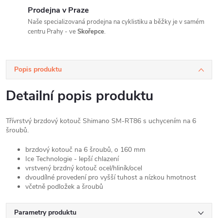
Prodejna v Praze
Naše specializovaná prodejna na cyklistiku a běžky je v samém
centru Prahy - ve
Skořepce
.
Popis produktu
Detailní popis produktu
Třívrstvý brzdový kotouč Shimano SM-RT86 s uchycením na 6
šroubů.
brzdový kotouč na 6 šroubů, o 160 mm
Ice Technologie - lepší chlazení
vrstvený brzdný kotouč ocel/hliník/ocel
dvoudílné provedení pro vyšší tuhost a nízkou hmotnost
včetně podložek a šroubů
Parametry produktu