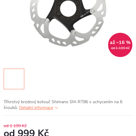
až –16 %
od 1 199 Kč
Třívrstvý brzdový kotouč Shimano SM-RT86 s uchycením na 6
šroubů.
Detailní informace
od 1 199 Kč
od
999 Kč