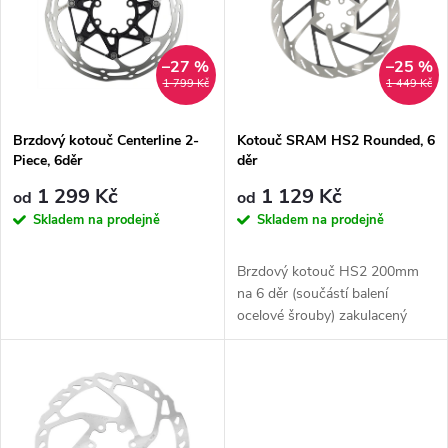
e
p
Abecedně
n
i
–27 %
–25 %
1 799 Kč
1 449 Kč
í
s
p
Brzdový kotouč Centerline 2-
Kotouč SRAM HS2 Rounded, 6
Piece, 6děr
děr
p
r
1 299 Kč
1 129 Kč
od
od
r
Skladem na prodejně
Skladem na prodejně
o
o
Brzdový kotouč HS2 200mm
d
na 6 děr (součástí balení
d
ocelové šrouby) zakulacený
u
u
k
k