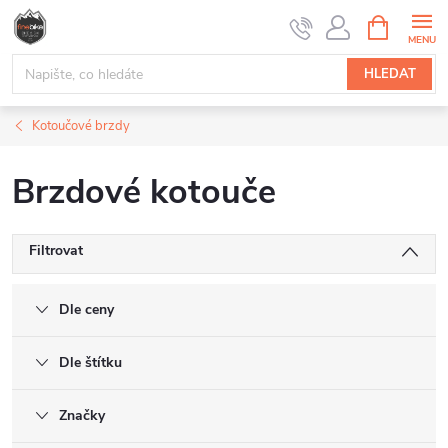
Přejít
NÁKUPNÍ
na
KOŠÍK
obsah
HLEDAT
Kotoučové brzdy
Brzdové kotouče
Filtrovat
Dle ceny
Dle štítku
Značky