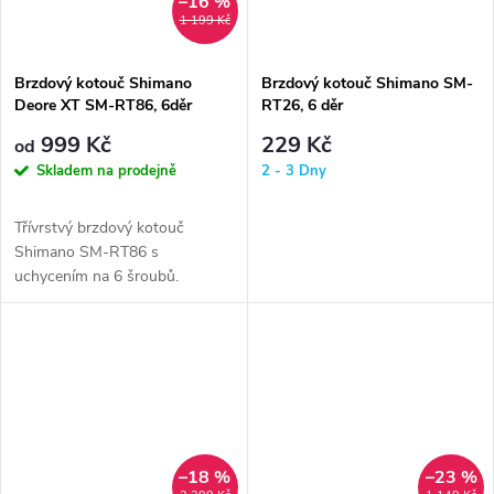
–16 %
1 199 Kč
Brzdový kotouč Shimano
Brzdový kotouč Shimano SM-
Deore XT SM-RT86, 6děr
RT26, 6 děr
999 Kč
229 Kč
od
Skladem na prodejně
2 - 3 Dny
Třívrstvý brzdový kotouč
Shimano SM-RT86 s
uchycením na 6 šroubů.
–18 %
–23 %