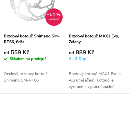
t
t
ů
–14 %
ů
579 Kč
Brzdový kotouč Shimano SM-
Brzdový kotouč MAX1 Evo,
RT66, 6děr
Zelený
559 Kč
889 Kč
od
od
Skladem na prodejně
2 - 3 Dny
Ocelový brzdový kotouč
Brzdový kotouč MAX1 Evo s
Shimano SM-RT66
Alu unašečem. Kotouč je
vyroben z vysoce tepelně
odolné oceli 410 STAINLESS
STEEL, unašeč z...