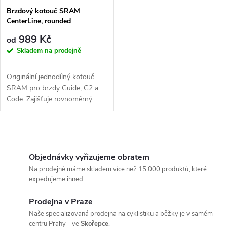
Brzdový kotouč SRAM
CenterLine, rounded
989 Kč
od
Skladem na prodejně
Originální jednodílný kotouč
SRAM pro brzdy Guide, G2 a
Code. Zajišťuje rovnoměrný
brzdný účinek a tření destiček
v...
O
v
Objednávky vyřizujeme obratem
Na prodejně máme skladem více než 15.000 produktů, které
l
expedujeme ihned.
á
Prodejna v Praze
Naše specializovaná prodejna na cyklistiku a běžky je v samém
d
centru Prahy - ve
Skořepce
.