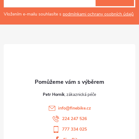
i
p
Vložením e-mailu souhlasíte s
podmínkami ochrany osobních údajů
s
a
u
t
í
Petr Horník
info
@
finebike.cz
224 247 526
777 334 025