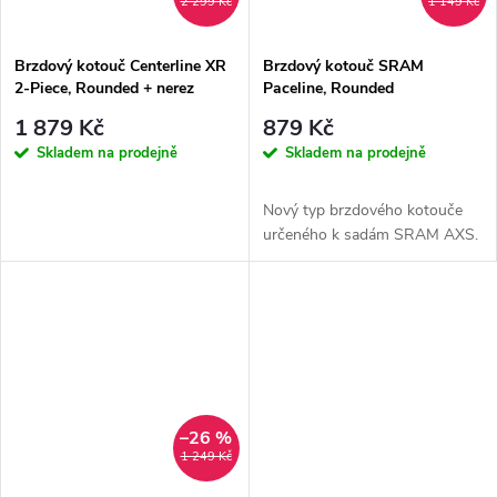
2 299 Kč
1 149 Kč
Brzdový kotouč Centerline XR
Brzdový kotouč SRAM
2-Piece, Rounded + nerez
Paceline, Rounded
šrouby
1 879 Kč
879 Kč
Skladem na prodejně
Skladem na prodejně
Nový typ brzdového kotouče
určeného k sadám SRAM AXS.
–26 %
1 249 Kč