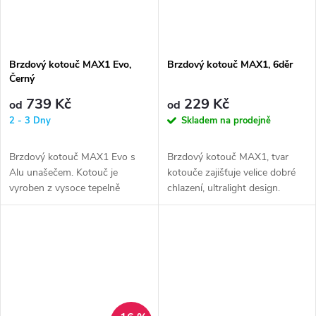
Brzdový kotouč MAX1 Evo,
Brzdový kotouč MAX1, 6děr
Černý
739 Kč
229 Kč
od
od
2 - 3 Dny
Skladem na prodejně
Brzdový kotouč MAX1 Evo s
Brzdový kotouč MAX1, tvar
Alu unašečem. Kotouč je
kotouče zajišťuje velice dobré
vyroben z vysoce tepelně
chlazení, ultralight design.
odolné oceli 410 STAINLESS
STEEL, unašeč z...