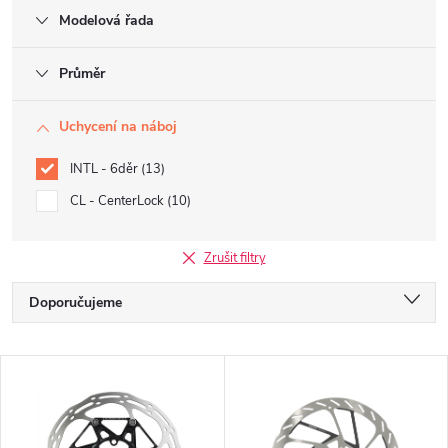
Modelová řada
Průměr
Uchycení na náboj
INTL - 6děr
13
CL - CenterLock
10
Zrušit filtry
Ř
Doporučujeme
a
Nejlevnější
V
Nejdražší
z
ý
Nejprodávanější