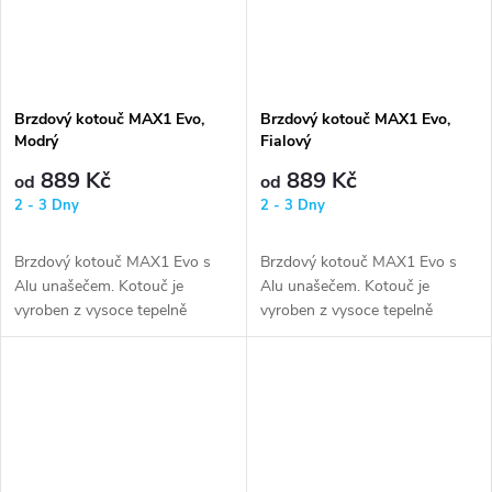
Brzdový kotouč MAX1 Evo,
Brzdový kotouč MAX1 Evo,
Modrý
Fialový
889 Kč
889 Kč
od
od
2 - 3 Dny
2 - 3 Dny
Brzdový kotouč MAX1 Evo s
Brzdový kotouč MAX1 Evo s
Alu unašečem. Kotouč je
Alu unašečem. Kotouč je
vyroben z vysoce tepelně
vyroben z vysoce tepelně
odolné oceli 410 STAINLESS
odolné oceli 410 STAINLESS
STEEL, unašeč z...
STEEL, unašeč z...