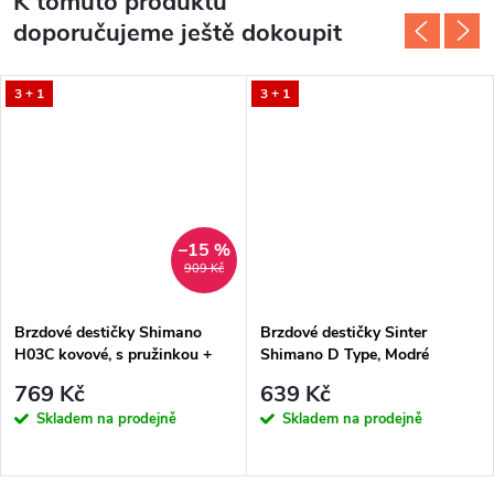
K tomuto produktu
doporučujeme ještě dokoupit
3 + 1
3 + 1
–15 %
909 Kč
Brzdové destičky Shimano
Brzdové destičky Sinter
H03C kovové, s pružinkou +
Shimano D Type, Modré
chladič
769 Kč
639 Kč
Skladem na prodejně
Skladem na prodejně