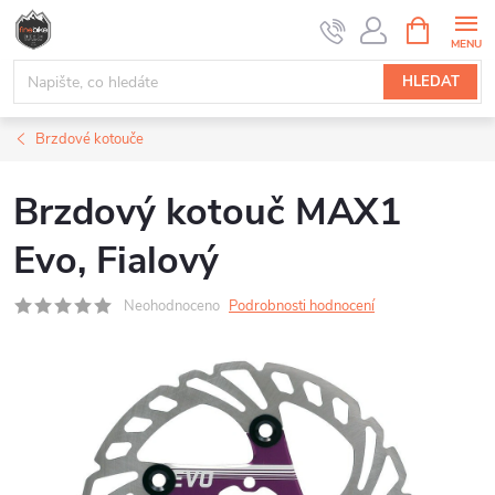
Přejít
NÁKUPNÍ
na
KOŠÍK
obsah
HLEDAT
Brzdové kotouče
Brzdový kotouč MAX1
Evo, Fialový
Neohodnoceno
Podrobnosti hodnocení