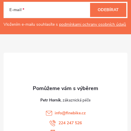
á
E-mail
ODEBÍRAT
p
Vložením e-mailu souhlasíte s
podmínkami ochrany osobních údajů
a
t
í
Petr Horník
info
@
finebike.cz
224 247 526