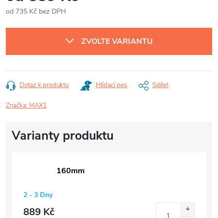
od
735 Kč
bez DPH
Měrná
cena:
ZVOLTE VARIANTU
Dotaz k produktu
Hlídací pes
Sdílet
Značka:
MAX1
160mm
2 - 3 Dny
889 Kč