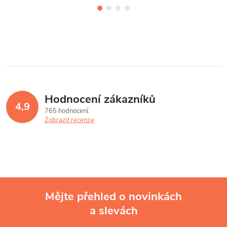
Hodnocení zákazníků
4,9
765 hodnocení
Zobrazit recenze
Mějte přehled o novinkách
a slevách
Z