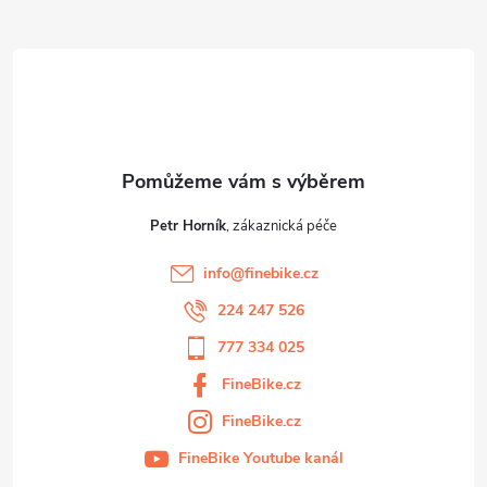
a
t
í
Petr Horník
info
@
finebike.cz
224 247 526
777 334 025
FineBike.cz
FineBike.cz
FineBike Youtube kanál