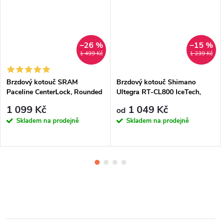
–26 %
–15 %
1 499 Kč
1 239 Kč
Brzdový kotouč SRAM
Brzdový kotouč Shimano
Paceline CenterLock, Rounded
Ultegra RT-CL800 IceTech,
CenterLock + vnitřní matice
1 099 Kč
1 049 Kč
od
Skladem na prodejně
Skladem na prodejně