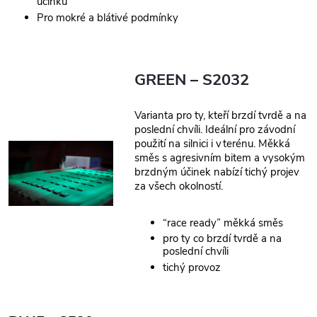
účinku
Pro mokré a blátivé podmínky
GREEN – S2032
Varianta pro ty, kteří brzdí tvrdě a na
poslední chvíli. Ideální pro závodní
použití na silnici i v terénu. Měkká
směs s agresivním bitem a vysokým
brzdným účinek nabízí tichý projev
za všech okolností.
“race ready” měkká směs
pro ty co brzdí tvrdě a na
poslední chvíli
tichý provoz