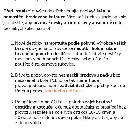
Před instalací
nových destiček věnujte péči
vyčištění a
odmaštění brzdového kotouče
. Více než kdekoliv jinde na kole
je důležité, aby
brzdové desky a kotouč byly absolutně čisté
bez jakýchkoliv mastnot.
Nové destičky
namontujte podle pokynů výrobce vašich
brzd
a dbejte na to, abyste se
nedotkli holou rukou
brzdného povrchu destiček
. Jednoduše držte destičky
mezi prsty po hranách těla desky, nebo ještě lépe
použijte čisté gumové rukavice.
Dávejte pozor, abyste
nezmáčkli brzdovou páčku
bez
nasazeného kola. Pokud se tak stane, bude
pravděpodobně nutné
zatlačit destičky a pístky
zpět do
třmenu pomocí
vhodného nástroje
.
Po opětovné montáži kol je potřeba
zajet brzdové
destičky a kotouče
, k čemuž doporučujeme prostředí bez
provozu. Jezděte na kole rychlostí cca 10-15 km/h a
20krát zmáčkněte brzdovou páku. Nikdy ale tak, abyste
zablokovali kola.