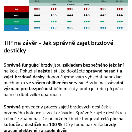
TIP na závěr - Jak správně zajet brzdové
destičky
Správně fungující brzdy
jsou
základem bezpečného ježdění
na kole. Pokud si
nejste jisti
, že dokážete
správně nasadit a
zajet brzdové desky
, doporučujeme vám vyhledat například
mechanika
ve vašem oblíbeném servisu
. Brzdy mají
zásadní
význam pro bezpečnost
během jízdy, proto je třeba při práci
na nich dbát velké opatrnosti.
Správně
provedený proces zajetí brzdových destiček a
brzdového kotouče je zcela zásadní. Správně zajeté destičky a
kotouče znamenají, že při brždění bude fungovat
celá plocha
kotouče a destiček na 100 %
. Díky tomu pak vaše
brzdy
pracují efektivněji a spolehlivěji
.