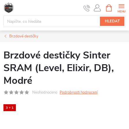
Přejít
NÁKUPNÍ
na
KOŠÍK
obsah
HLEDAT
Brzdové destičky
Brzdové destičky Sinter
SRAM (Level, Elixir, DB),
Modré
Neohodnoceno
Podrobnosti hodnocení
3 + 1