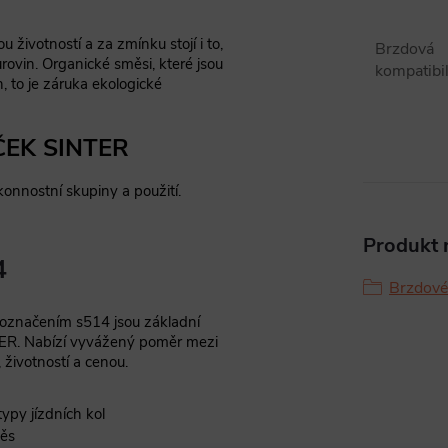
životností a za zmínku stojí i to,
Brzdová
urovin. Organické směsi, které jsou
kompatibil
, to je záruka ekologické
EK SINTER
onnostní skupiny a použití.
Produkt n
4
Brzdové
 označením s514 jsou základní
ER. Nabízí vyvážený poměr mezi
ivotností a cenou.
ypy jízdních kol
ěs