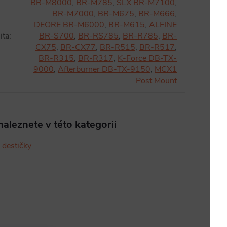
BR-M8000
,
BR-M785
,
SLX BR-M7100
,
BR-M7000
,
BR-M675
,
BR-M666
,
DEORE BR-M6000
,
BR-M615
,
ALFINE
ita
:
BR-S700
,
BR-RS785
,
BR-R785
,
BR-
CX75
,
BR-CX77
,
BR-R515
,
BR-R517
,
BR-R315
,
BR-R317
,
K-Force DB-TX-
9000
,
Afterburner DB-TX-9150
,
MCX1
Post Mount
aleznete v této kategorii
 destičky