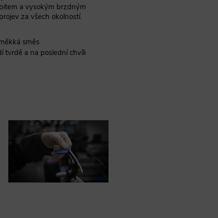
 bitem a vysokým brzdným
projev za všech okolností.
 měkká směs
í tvrdě a na poslední chvíli