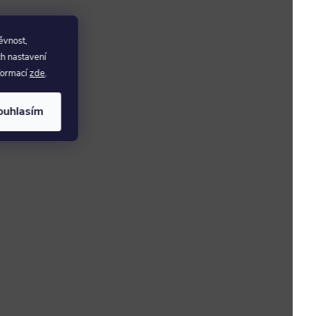
ěvnost,
ch nastavení
nformací
zde
.
ouhlasím