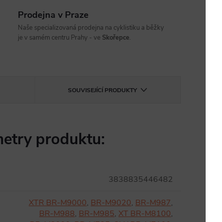
Prodejna v Praze
Naše specializovaná prodejna na cyklistiku a běžky
je v samém centru Prahy - ve
Skořepce
.
SOUVISEJÍCÍ PRODUKTY
etry produktu:
3838835446482
XTR BR-M9000
,
BR-M9020
,
BR-M987
,
BR-M988
,
BR-M985
,
XT BR-M8100
,