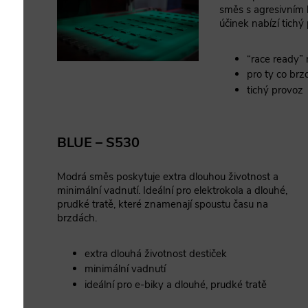
směs s agresivním
účinek nabízí tichý 
“race ready”
pro ty co brzd
tichý provoz
BLUE – S530
Modrá směs poskytuje extra dlouhou životnost a
minimální vadnutí. Ideální pro elektrokola a dlouhé,
prudké tratě, které znamenají spoustu času na
brzdách.
extra dlouhá životnost destiček
minimální vadnutí
ideální pro e-biky a dlouhé, prudké tratě