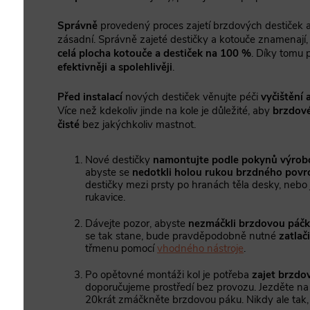
Správně
provedený proces zajetí brzdových destiček a
zásadní. Správně zajeté destičky a kotouče znamenají,
celá plocha kotouče a destiček na 100 %
. Díky tomu
efektivněji a spolehlivěji
.
Před instalací
nových destiček věnujte péči
vyčištění
Více než kdekoliv jinde na kole je důležité, aby
brzdové
čisté
bez jakýchkoliv mastnot.
Nové destičky
namontujte podle pokynů výrobc
abyste se
nedotkli holou rukou brzdného povr
destičky mezi prsty po hranách těla desky, nebo 
rukavice.
Dávejte pozor, abyste
nezmáčkli brzdovou páč
se tak stane, bude pravděpodobně nutné
zatlač
třmenu pomocí
vhodného nástroje
.
Po opětovné montáži kol je potřeba
zajet brzdo
doporučujeme prostředí bez provozu. Jezděte na 
20krát zmáčkněte brzdovou páku. Nikdy ale tak, 