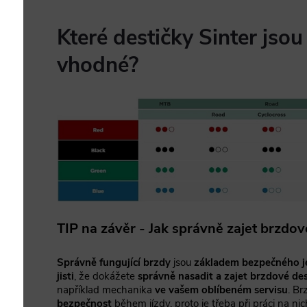
Které destičky Sinter jso
vhodné?
TIP na závěr - Jak správně zajet brzdov
Správně fungující brzdy
jsou
základem bezpečného j
jisti
, že dokážete
správně nasadit a zajet brzdové de
například mechanika
ve vašem oblíbeném servisu
. Br
bezpečnost
během jízdy, proto je třeba při práci na nic