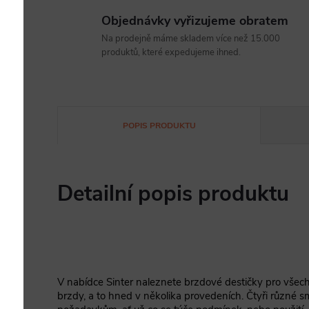
Objednávky vyřizujeme obratem
Na prodejně máme skladem více než 15.000
produktů, které expedujeme ihned.
POPIS PRODUKTU
Detailní popis produktu
V nabídce Sinter naleznete brzdové destičky pro vše
brzdy, a to hned v několika provedeních. Čtyři různé s