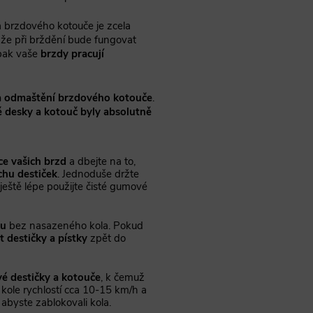
 brzdového kotouče je zcela
 že při brždění bude fungovat
 pak vaše
brzdy pracují
 a odmaštění brzdového kotouče
.
 desky a kotouč byly absolutně
e vašich brzd
a dbejte na to,
chu destiček
. Jednoduše držte
ještě lépe použijte čisté gumové
ku
bez nasazeného kola. Pokud
it destičky a pístky
zpět do
vé destičky a kotouče
, k čemuž
kole rychlostí cca 10-15 km/h a
abyste zablokovali kola.