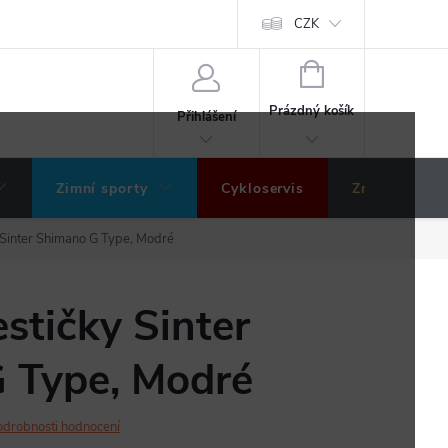
ochrany osobních údajů
Hodnocení obchodu
CZK
NÁKUPNÍ
KOŠÍK
Prázdný košík
Přihlášení
Zimní sporty
Cykloservis
Značky
 Sinter Shimano G Type, Modré
stičky Sinter
 Type, Modré
odrobnosti hodnocení