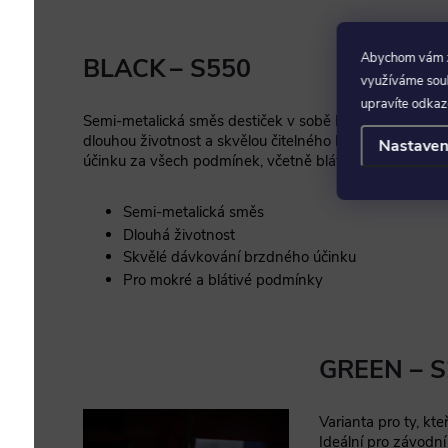
Abychom vám za
BLACK – S550
využíváme soubo
upravíte odkaz
Semi-metalická směs destiček v sobě kombinuje
dlouhou životnost a skvělou čitelného brzdného
Nastaven
účinku za všech podmínek, včetně bláta a vody.
Semi-metalická směs
Dlouhá životnost
Skvělé dávkování brzdného účinku
Pro mokré a blátivé podmínky
GREEN – 
Varianta pro ty, kteř
Ideální pro závodní 