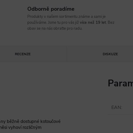
Odborně poradíme
Produkty v našem sortimentu známe a sami je
používáme. Jsme tu pro vás již
více než 19 let
. Bez
obav se na nás obraťte pro radu.
RECENZE
DISKUZE
Param
EAN
:
chny běžně dostupné kotoučové
měsi vyhoví rozličným