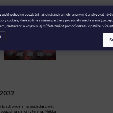
jistili pohodlné používání našich stránek a mohli anonymně analyzovat návšt
ry cookies, které sdílíme s našimi partnery pro sociální média a analýzu. Jeji
em „Nastavení“ a kdykoliv jej můžete změnit pomocí odkazu v patičce. Více i
í
S
S2032
í brzdí tvrdě a na poslední chvíli.
použití na silnici i v terénu. Měkká