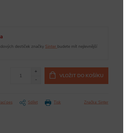
ma
rzdových destiček značky
Sinter
budete mít nejlevnější
VLOŽIT DO KOŠÍKU
dací pes
Sdílet
Tisk
Značka:
Sinter