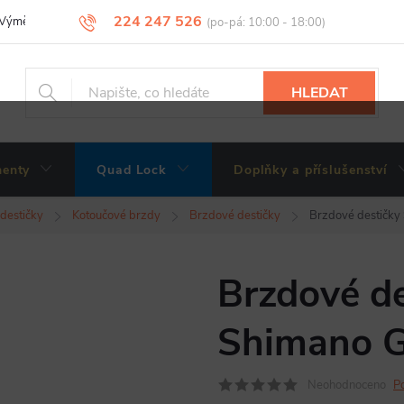
224 247 526
Výměny, vrácení a reklamace zboží
Obchodní podmínky
Podmínky 
HLEDAT
enty
Quad Lock
Doplňky a příslušenství
 destičky
Kotoučové brzdy
Brzdové destičky
Brzdové destičky
Brzdové de
Shimano G
Neohodnoceno
P