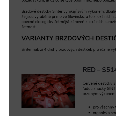
požadavkům, ať už co se týče podmínek, nebo použití.
Brzdové destičky Sinter vynikají svým výkonem, dlouhou 
že jsou vyráběné přímo ve Slovinsku, a to z lokálních s
obecně ekologicky šetrnější, zároveň z lokálních surovin
šetrnosti.
VARIANTY BRZDOVÝCH DESTIČ
Sinter nabízí 4 druhy brzdových destiček pro různé výk
RED – S51
Červené destičky s
řadou značky SINT
brzdným výkonem, ž
pro všechny t
organická sm