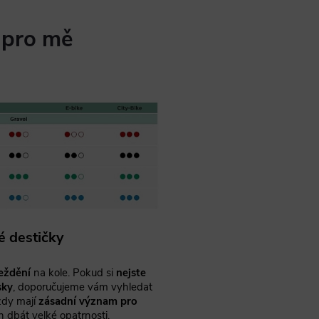
u pro mě
é destičky
eždění
na kole. Pokud si
nejste
sky
, doporučujeme vám vyhledat
zdy mají
zásadní význam pro
h dbát velké opatrnosti.