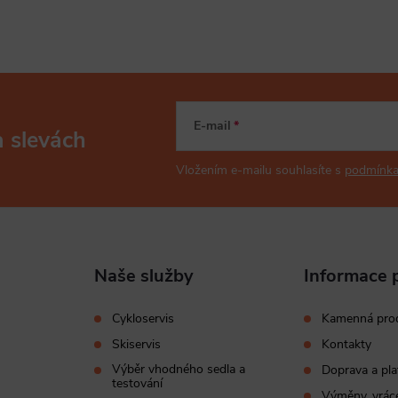
E-mail
a slevách
Vložením e-mailu souhlasíte s
podmínka
Naše služby
Informace 
Cykloservis
Kamenná pro
Skiservis
Kontakty
Výběr vhodného sedla a
Doprava a pla
testování
Výměny, vráce