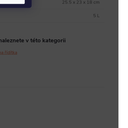
25.5 x 23 x 18 cm
5 L
aleznete v této kategorii
a řídítka