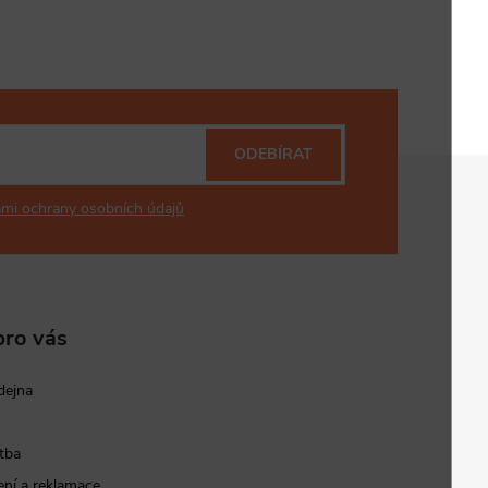
ODEBÍRAT
mi ochrany osobních údajů
pro vás
dejna
tba
ní a reklamace