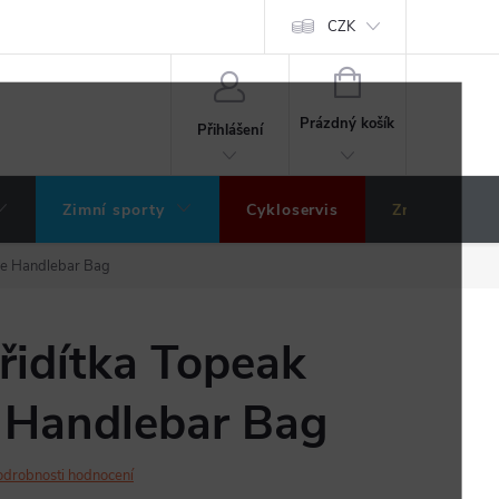
ochrany osobních údajů
Hodnocení obchodu
CZK
NÁKUPNÍ
KOŠÍK
Prázdný košík
Přihlášení
Zimní sporty
Cykloservis
Značky
de Handlebar Bag
řidítka Topeak
 Handlebar Bag
odrobnosti hodnocení