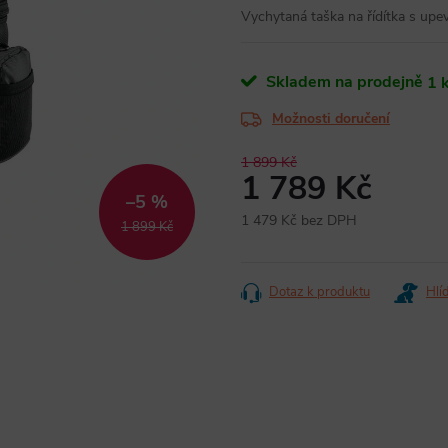
Vychytaná taška na řídítka s upe
Skladem na prodejně
1 
Možnosti doručení
1 899 Kč
1 789 Kč
–5 %
1 479 Kč bez DPH
1 899 Kč
Měrná
cena:
Dotaz k produktu
Hlí