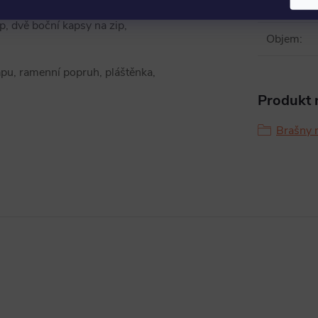
Rozměry
:
p, dvě boční kapsy na zip,
Objem
:
apu, ramenní popruh, pláštěnka,
Produkt n
Brašny n