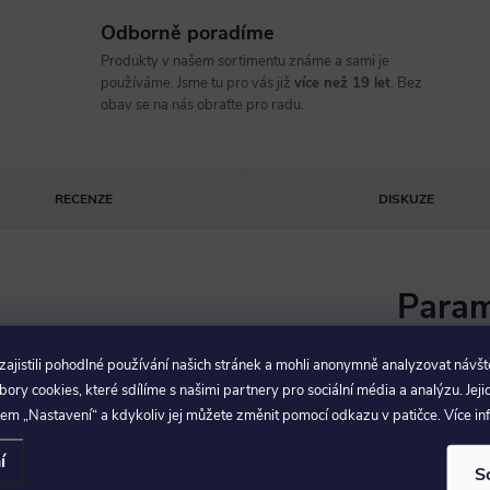
Odborně poradíme
Produkty v našem sortimentu známe a sami je
používáme. Jsme tu pro vás již
více než 19 let
. Bez
obav se na nás obraťte pro radu.
RECENZE
DISKUZE
Param
jistili pohodlné používání našich stránek a mohli anonymně analyzovat návšt
 ™. Díky přiloženému
ry cookies, které sdílíme s našimi partnery pro sociální média a analýzu. Jeji
EAN
:
o kolo. Perfektní na výlety a
em „Nastavení“ a kdykoliv jej můžete změnit pomocí odkazu v patičce. Více i
Materiál
:
í
S
r 8) pro ø25.4, ø28.6 a ø31.8