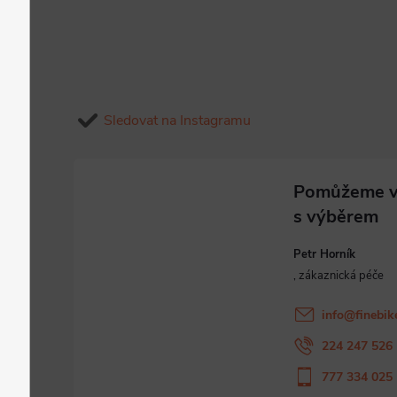
Sledovat na Instagramu
Petr Horník
info
@
finebik
224 247 526
777 334 025