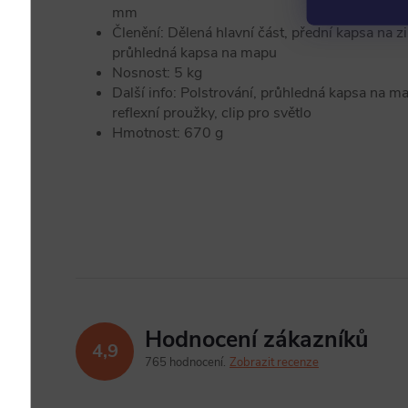
mm
Členění: Dělená hlavní část, přední kapsa na zi
průhledná kapsa na mapu
Nosnost: 5 kg
Další info: Polstrování, průhledná kapsa na m
reflexní proužky, clip pro světlo
Hmotnost: 670 g
Hodnocení zákazníků
4,9
765 hodnocení
Zobrazit recenze