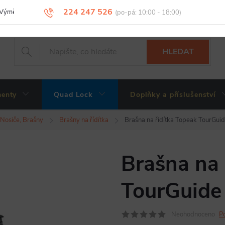
224 247 526
Výměny, vrácení a reklamace zboží
Obchodní podmínky
Podmínky 
HLEDAT
enty
Quad Lock
Doplňky a příslušenství
Nosiče, Brašny
Brašny na řídítka
Brašna na řidítka Topeak TourGui
Brašna na 
TourGuide
Neohodnoceno
P