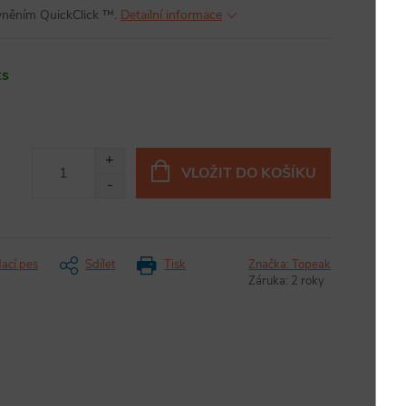
vněním QuickClick ™.
Detailní informace
ks
VLOŽIT DO KOŠÍKU
dací pes
Sdílet
Tisk
Značka:
Topeak
Záruka
:
2 roky